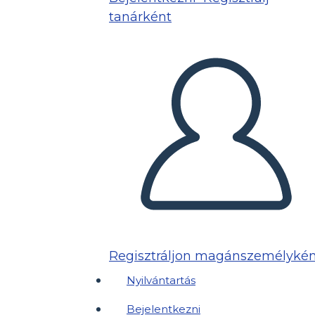
tanárként
Regisztráljon magánszemélykén
Nyilvántartás
Bejelentkezni