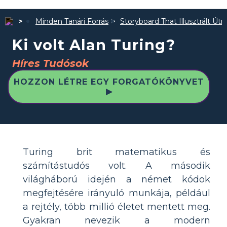
Minden Tanári Forrás
Storyboard That Illusztrált Út
Ki volt Alan Turing?
Híres Tudósok
HOZZON LÉTRE EGY FORGATÓKÖNYVET
▶
Turing brit matematikus és
számítástudós volt. A második
világháború idején a német kódok
megfejtésére irányuló munkája, például
a rejtély, több millió életet mentett meg.
Gyakran nevezik a modern