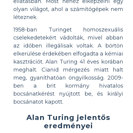
ellátásban. Most nehéz elképzelni egy
olyan világot, ahol a számítógépek nem
léteznek.
1958-ban Turinget homoszexuális
cselekedetekért vádolták, mivel abban
az időben illegálisak voltak. A börtön
elkerülése érdekében elfogadta a kémiai
kasztrációt. Alan Turing 41 éves korában
meghalt. Cianid mérgezés miatt halt
meg, gyaníthatóan öngyilkosság. 2009-
ben a brit kormány hivatalos
bocsánatkérést nyújtott be, és királyi
bocsánatot kapott.
Alan Turing jelentős
eredményei