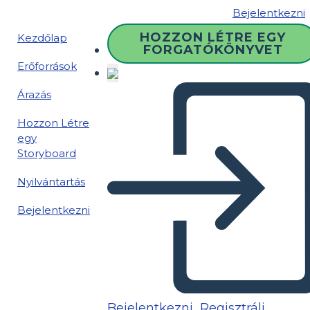
Bejelentkezni
HOZZON LÉTRE EGY
Kezdőlap
FORGATÓKÖNYVET
Erőforrások
Árazás
Hozzon Létre
egy
Storyboard
Nyilvántartás
Bejelentkezni
Bejelentkezni
Regisztrálj