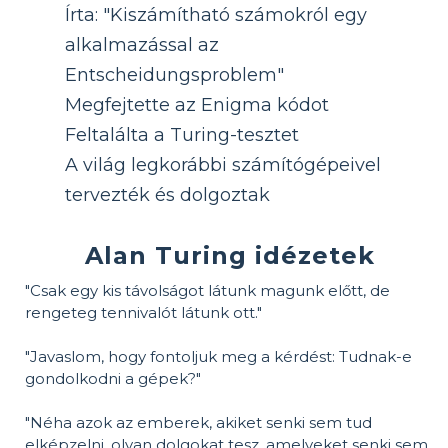
Írta: "Kiszámítható számokról egy
alkalmazással az
Entscheidungsproblem"
Megfejtette az Enigma kódot
Feltalálta a Turing-tesztet
A világ legkorábbi számítógépeivel
tervezték és dolgoztak
Alan Turing idézetek
"Csak egy kis távolságot látunk magunk előtt, de
rengeteg tennivalót látunk ott."
"Javaslom, hogy fontoljuk meg a kérdést: Tudnak-e
gondolkodni a gépek?"
"Néha azok az emberek, akiket senki sem tud
elképzelni, olyan dolgokat tesz, amelyeket senki sem