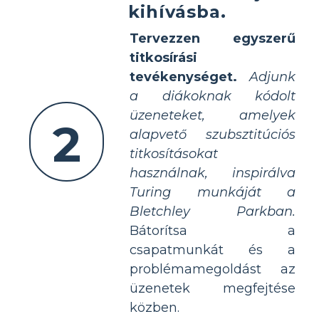
kihívásba.
Tervezzen egyszerű
titkosírási
tevékenységet.
Adjunk
a diákoknak kódolt
üzeneteket, amelyek
2
alapvető szubsztitúciós
titkosításokat
használnak, inspirálva
Turing munkáját a
Bletchley Parkban.
Bátorítsa a
csapatmunkát és a
problémamegoldást az
üzenetek megfejtése
közben.