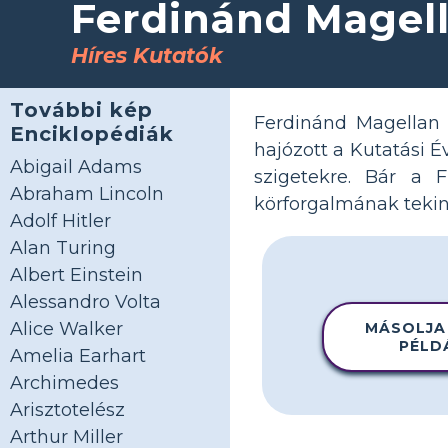
Ferdinánd Magell
Híres Kutatók
További kép
Ferdinánd Magellan 
Enciklopédiák
hajózott a Kutatási É
Abigail Adams
szigetekre. Bár a F
Abraham Lincoln
körforgalmának tekin
Adolf Hitler
Alan Turing
Albert Einstein
Alessandro Volta
Alice Walker
MÁSOLJA
PÉLD
Amelia Earhart
Archimedes
Arisztotelész
Arthur Miller