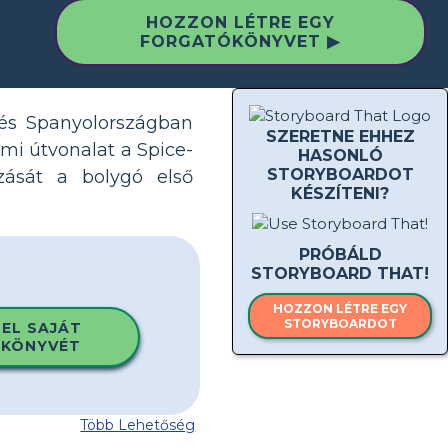
HOZZON LÉTRE EGY
FORGATÓKÖNYVET ▶
 és Spanyolországban
SZERETNE EHHEZ
lmi útvonalat a Spice-
HASONLÓ
STORYBOARDOT
zását a bolygó első
KÉSZÍTENI?
PRÓBÁLD
STORYBOARD THAT!
HOZZON LÉTRE EGY
STORYBOARDOT
 EL SAJÁT
KÖNYVÉT
Több Lehetőség