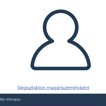
Regisztráljon magánszemélyként
án életrajza