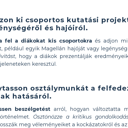
zon ki csoportos kutatási proje
énységéről és hajóiról.
a fel a diákokat kis csoportokra
és adjon mi
, például egyik Magellán hajóját vagy legénységi
ivitást
, hogy a diákok prezentálják eredményei
 jeleneteken keresztül.
ytasson osztálymunkát a felfede
ak hatásáról.
ssen beszélgetést
arról, hogyan változtatta 
történelmet.
Ösztönözze a kritikus gondolkodá
osszák meg véleményeiket a kockázatokról és az