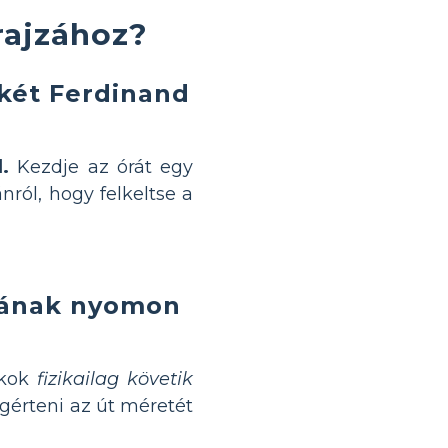
rajzához?
ckét Ferdinand
.
Kezdje az órát egy
ról, hogy felkeltse a
jának nyomon
ákok
fizikailag követik
gérteni az út méretét