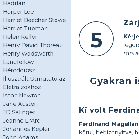
Hadrian
Harper Lee
Harriet Beecher Stowe
Zár
Harriet Tubman
5
Kérj
Helen Keller
legé
Henry David Thoreau
tanul
Henry Wadsworth
Longfellow
Hérodotosz
Gyakran 
Illusztrált Útmutató az
Életrajzokhoz
Isaac Newton
Jane Austen
Ki volt Ferdi
JD Salinger
Jeanne D'Arc
Ferdinand Magellan
Johannes Kepler
körül, bebizonyítva, 
John Adams