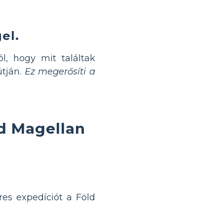
el.
l, hogy mit találtak
tján.
Ez megerősíti a
d Magellan
eres expedíciót a Föld