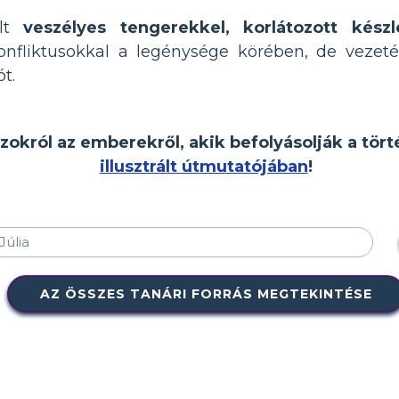
ült
veszélyes tengerekkel, korlátozott készl
nfliktusokkal a legénysége körében, de vezetés
t.
okról az emberekről, akik befolyásolják a tör
illusztrált útmutatójában
!
AZ ÖSSZES TANÁRI FORRÁS MEGTEKINTÉSE