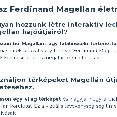
lsz Ferdinand Magellan élet
yan hozzunk létre interaktív le
ellan hajóútjairól?
son be Magellánt egy lebilincselő történettel
mas anekdotával vagy ténnyel Ferdinand Magellán
k kíváncsiságát és megalapozza a tanulást.
ználjon térképeket Magellán út
etéséhez.
sson egy világ térképet
és hagyja, hogy a di
lán körülutat. Ez a vizuális tevékenység segít me
ívásait.