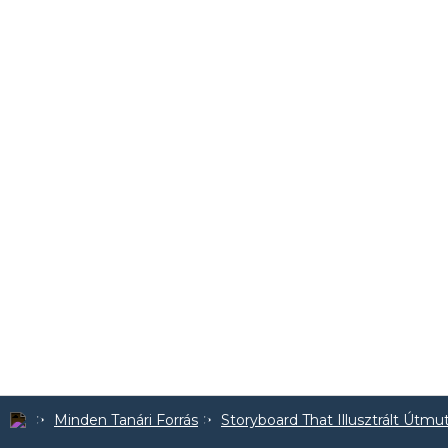
Minden Tanári Forrás
Storyboard That Illusztrált Útmu