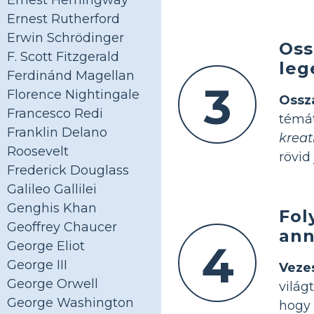
Ernest Hemingway
Ernest Rutherford
Erwin Schrödinger
Oss
F. Scott Fitzgerald
leg
Ferdinánd Magellan
3
Florence Nightingale
Ossz
Francesco Redi
témát
Franklin Delano
kreat
Roosevelt
rövid
Frederick Douglass
Galileo Gallilei
Genghis Khan
Fol
Geoffrey Chaucer
ann
4
George Eliot
George III
Veze
George Orwell
világ
George Washington
hogy 