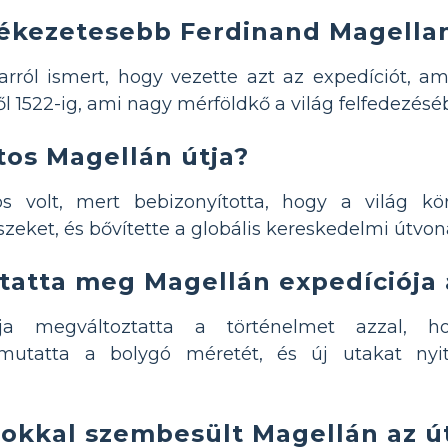
lékezetesebb Ferdinand Magella
rról ismert, hogy vezette azt az expedíciót, am
ől 1522-ig, ami nagy mérföldkő a világ felfedezésé
tos Magellán útja?
s volt, mert bebizonyította, hogy a világ kör
észeket, és bővítette a globális kereskedelmi útvon
tatta meg Magellán expedíciója
ója megváltoztatta a történelmet azzal, h
mutatta a bolygó méretét, és új utakat nyit
sokkal szembesült Magellán az ú