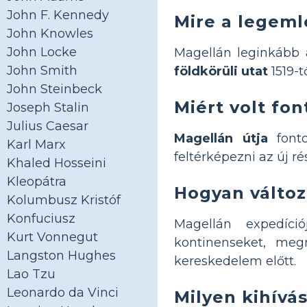
John F. Kennedy
Mire a legem
John Knowles
John Locke
Magellán leginkább a
John Smith
földkörüli utat
1519-t
John Steinbeck
Miért volt fon
Joseph Stalin
Julius Caesar
Magellán útja
fonto
Karl Marx
feltérképezni az új r
Khaled Hosseini
Kleopátra
Hogyan változ
Kolumbusz Kristóf
Konfuciusz
Magellán expedíci
Kurt Vonnegut
kontinenseket, meg
Langston Hughes
kereskedelem előtt.
Lao Tzu
Leonardo da Vinci
Milyen kihívá