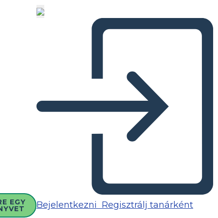
RE EGY
Bejelentkezni
Regisztrálj tanárként
NYVET