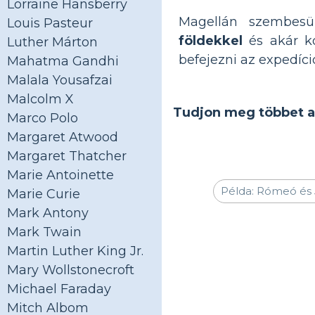
Lorraine Hansberry
Magellán szembes
Louis Pasteur
földekkel
és akár ko
Luther Márton
befejezni az expedíció
Mahatma Gandhi
Malala Yousafzai
Malcolm X
Tudjon meg többet az
Marco Polo
Margaret Atwood
Margaret Thatcher
Marie Antoinette
Marie Curie
Mark Antony
Mark Twain
Martin Luther King Jr.
Mary Wollstonecroft
Michael Faraday
Mitch Albom