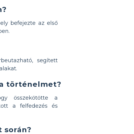
n?
ely befejezte az első
ben.
beutazható, segített
alakat.
 a történelmet?
ogy összekötötte a
ott a felfedezés és
t során?