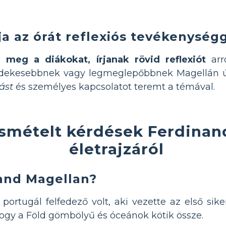
ja az órát reflexiós tevékenységg
e meg a diákokat, írjanak rövid reflexiót
arró
rdekesebbnek vagy legmeglepőbbnek Magellán ú
ást
és személyes kapcsolatot teremt a témával.
ismételt kérdések Ferdinan
életrajzáról
nand Magellan?
portugál felfedező volt, aki vezette az első sik
hogy a Föld gömbölyű és óceánok kötik össze.