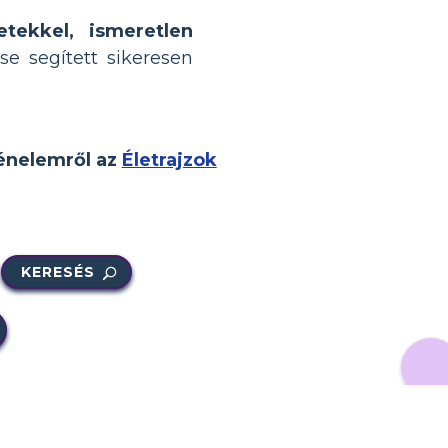
etekkel, ismeretlen
e segített sikeresen
ténelemről az
Életrajzok
KERESÉS