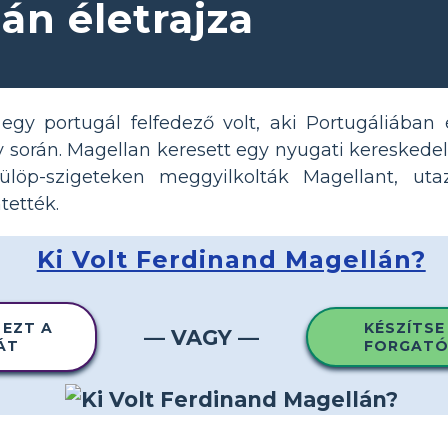
án életrajza
egy portugál felfedező volt, aki Portugáliában
v során. Magellan keresett egy nyugati kereskede
ülöp-szigeteken meggyilkolták Magellant, uta
tették.
Ki Volt Ferdinand Magellán?
 EZT A
KÉSZÍTSE
— VAGY —
ÁT
FORGATÓ