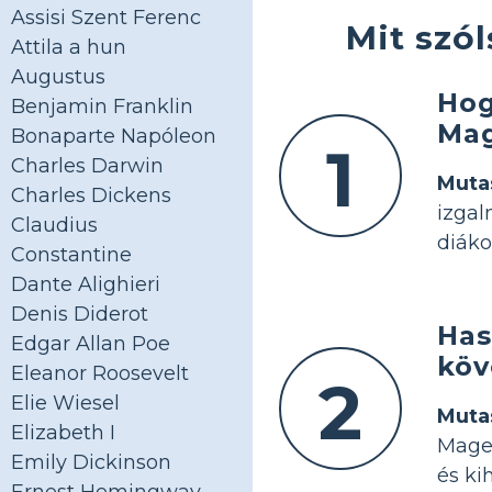
Assisi Szent Ferenc
Mit szó
Attila a hun
Augustus
Hog
Benjamin Franklin
Mag
Bonaparte Napóleon
1
Charles Darwin
Mutas
Charles Dickens
izgal
Claudius
diáko
Constantine
Dante Alighieri
Denis Diderot
Has
Edgar Allan Poe
köv
Eleanor Roosevelt
2
Elie Wiesel
Muta
Elizabeth I
Magel
Emily Dickinson
és kih