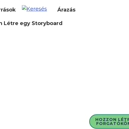
rrások
Árazás
 Létre egy Storyboard
HOZZON LÉT
FORGATÓKÖ