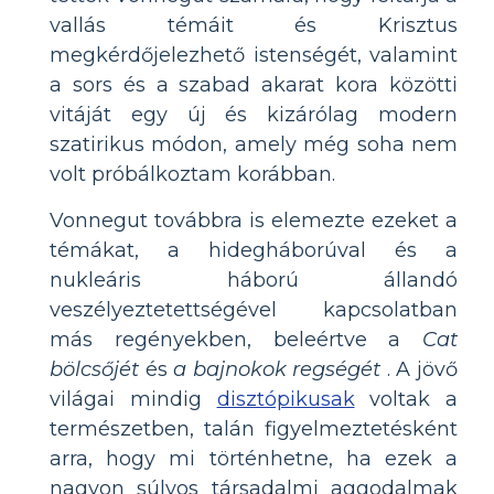
vallás témáit és Krisztus
megkérdőjelezhető istenségét, valamint
a sors és a szabad akarat kora közötti
vitáját egy új és kizárólag modern
szatirikus módon, amely még soha nem
volt próbálkoztam korábban.
Vonnegut továbbra is elemezte ezeket a
témákat, a hidegháborúval és a
nukleáris háború állandó
veszélyeztetettségével kapcsolatban
más regényekben, beleértve a
Cat
bölcsőjét
és
a bajnokok regségét
. A jövő
világai mindig
disztópikusak
voltak a
természetben, talán figyelmeztetésként
arra, hogy mi történhetne, ha ezek a
nagyon súlyos társadalmi aggodalmak