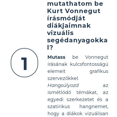
mutathatom be
Kurt Vonnegut
írásmódját
diákjaimnak
vizuális
segédanyagokka
l?
1
Mutass
be Vonnegut
írásának kulcsfontosságú
elemeit grafikus
szervezőkkel.
Hangsúlyozd
az
ismétlődő témákat, az
egyedi szerkezetet és a
szatirikus hangnemet,
hogy a diákok vizuálisan