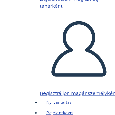
tanárként
Regisztráljon magánszemélykén
Nyilvántartás
Bejelentkezni