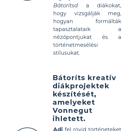
Bátorítsd
a diákokat,
hogy vizsgálják meg,
hogyan formálták
tapasztalataik a
nézőpontjukat és a
történetmesélési
stílusukat.
Bátoríts kreatív
diákprojektek
készítését,
amelyeket
Vonnegut
ihletett.
Adj
fel rövid történeteket