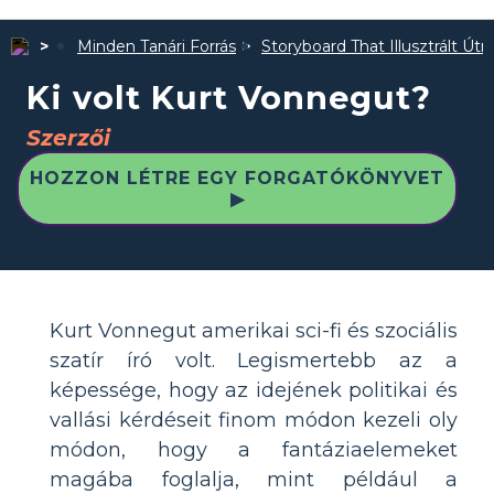
Minden Tanári Forrás
Storyboard That Illusztrált Út
Ki volt Kurt Vonnegut?
Szerzői
HOZZON LÉTRE EGY FORGATÓKÖNYVET
▶
Kurt Vonnegut amerikai sci-fi és szociális
szatír író volt. Legismertebb az a
képessége, hogy az idejének politikai és
vallási kérdéseit finom módon kezeli oly
módon, hogy a fantáziaelemeket
magába foglalja, mint például a