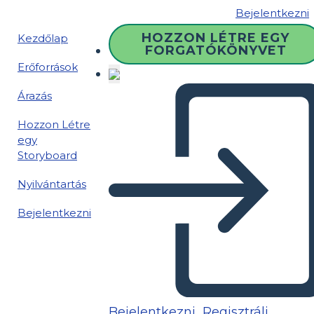
Bejelentkezni
HOZZON LÉTRE EGY
Kezdőlap
FORGATÓKÖNYVET
Erőforrások
Árazás
Hozzon Létre
egy
Storyboard
Nyilvántartás
Bejelentkezni
Bejelentkezni
Regisztrálj