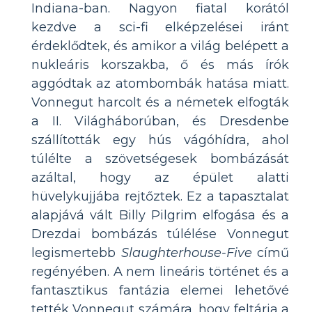
Indiana-ban. Nagyon fiatal korától
kezdve a sci-fi elképzelései iránt
érdeklődtek, és amikor a világ belépett a
nukleáris korszakba, ő és más írók
aggódtak az atombombák hatása miatt.
Vonnegut harcolt és a németek elfogták
a II. Világháborúban, és Dresdenbe
szállították egy hús vágóhídra, ahol
túlélte a szövetségesek bombázását
azáltal, hogy az épület alatti
hüvelykujjába rejtőztek. Ez a tapasztalat
alapjává vált Billy Pilgrim elfogása és a
Drezdai bombázás túlélése Vonnegut
legismertebb
Slaughterhouse-Five
című
regényében. A nem lineáris történet és a
fantasztikus fantázia elemei lehetővé
tették Vonnegut számára, hogy feltárja a