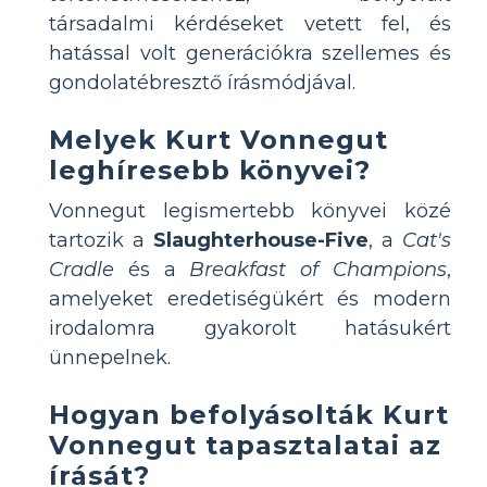
társadalmi kérdéseket vetett fel, és
hatással volt generációkra szellemes és
gondolatébresztő írásmódjával.
Melyek Kurt Vonnegut
leghíresebb könyvei?
Vonnegut legismertebb könyvei közé
tartozik a
Slaughterhouse-Five
, a
Cat's
Cradle
és a
Breakfast of Champions
,
amelyeket eredetiségükért és modern
irodalomra gyakorolt hatásukért
ünnepelnek.
Hogyan befolyásolták Kurt
Vonnegut tapasztalatai az
írását?