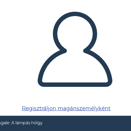
Regisztráljon magánszemélyként
ngale: A lámpás hölgy