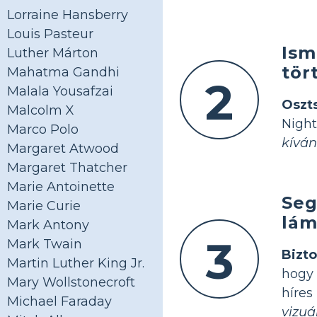
Lorraine Hansberry
Louis Pasteur
Ism
Luther Márton
tör
Mahatma Gandhi
2
Malala Yousafzai
Oszt
Malcolm X
Night
Marco Polo
kíván
Margaret Atwood
Margaret Thatcher
Marie Antoinette
Seg
Marie Curie
lám
Mark Antony
3
Mark Twain
Bizto
Martin Luther King Jr.
hogy 
Mary Wollstonecroft
híre
Michael Faraday
vizuá