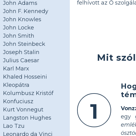
felhívott az Ő szolgál
John Adams
John F. Kennedy
John Knowles
John Locke
John Smith
John Steinbeck
Joseph Stalin
Mit szó
Julius Caesar
Karl Marx
Khaled Hosseini
Hog
Kleopátra
Kolumbusz Kristóf
tém
Konfuciusz
1
Vonz
Kurt Vonnegut
egy 
Langston Hughes
emlé
Lao Tzu
ösztö
Leonardo da Vinci