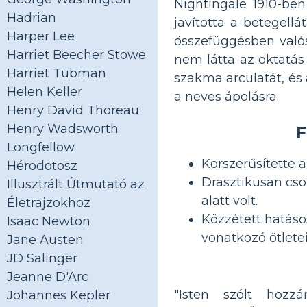
Nightingale 1910-be
Hadrian
javította a betegell
Harper Lee
összefüggésben valós
Harriet Beecher Stowe
nem látta az oktatás
Harriet Tubman
szakma arculatát, és 
Helen Keller
a neves ápolásra.
Henry David Thoreau
Henry Wadsworth
F
Longfellow
Korszerűsítette a
Hérodotosz
Drasztikusan csö
Illusztrált Útmutató az
alatt volt.
Életrajzokhoz
Közzétett hatás
Isaac Newton
vonatkozó ötletei
Jane Austen
JD Salinger
Jeanne D'Arc
"Isten szólt hozz
Johannes Kepler