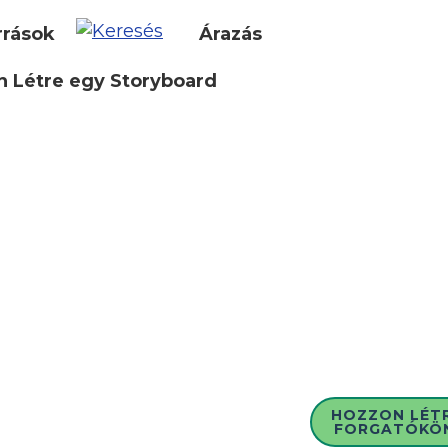
rrások
Árazás
 Létre egy Storyboard
HOZZON LÉT
FORGATÓKÖ