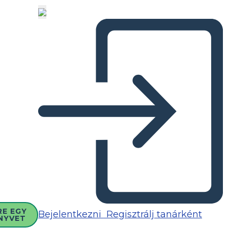
RE EGY
Bejelentkezni
Regisztrálj tanárként
NYVET