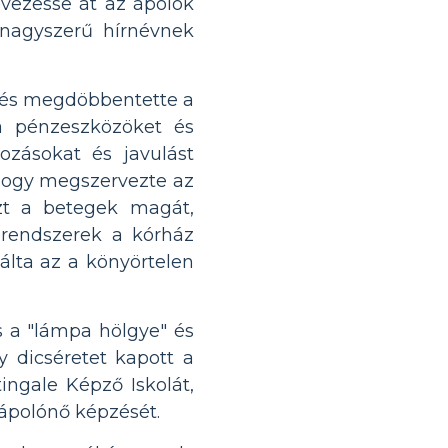
 vezesse át az ápolók
 nagyszerű hírnévnek
, és megdöbbentette a
 a pénzeszközöket és
ozásokat és javulást
 hogy megszervezte az
szt a betegek magát,
t rendszerek a kórház
álta az a könyörtelen
s a "lámpa hölgye" és
y dicséretet kapott a
tingale Képző Iskolát,
 ápolónő képzését.