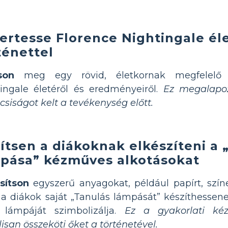
ertesse Florence Nightingale éle
ténettel
son
meg egy rövid, életkornak megfelelő t
ingale életéről és eredményeiről.
Ez megalapo
csiságot kelt a tevékenység előtt.
ítsen a diákoknak elkészíteni a 
pása” kézműves alkotásokat
sítson
egyszerű anyagokat, például papírt, színe
a diákok saját „Tanulás lámpását” készíthessen
s lámpáját szimbolizálja.
Ez a gyakorlati ké
lisan összeköti őket a történetével.