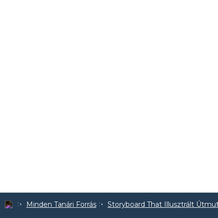
Minden Tanári Forrás
Storyboard That Illusztrált Útmu