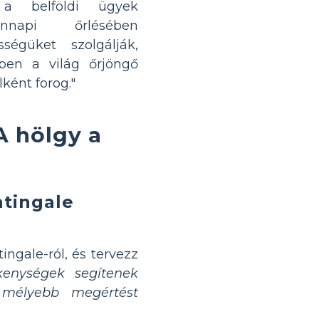
 a belföldi ügyek
ennapi őrlésében
sségüket szolgálják,
ben a világ őrjöngő
lként forog."
A hölgy a
htingale
ingale-ról, és tervezz
kenységek segítenek
 mélyebb megértést