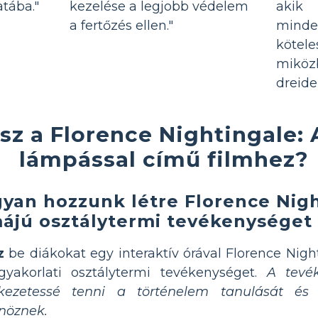
atába."
kezelése a legjobb védelem
akik
a fertőzés ellen."
mind
kötele
miköz
dreide
lsz a Florence Nightingale: 
lámpással című filmhez?
yan hozzunk létre Florence Nig
ájú osztálytermi tevékenységet
z
be diákokat egy interaktív órával Florence Night
gyakorlati osztálytermi tevékenységet.
A tevé
kezetessé tenni a történelem tanulását és
nöznek.