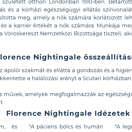
n született otthon Londonban 1910-ben. Betartot
átás és a kórházi egészségügyi ellátás színvonalá
ította meg, amely a nők számára korlátozott lehe
 és a karrier értékét a nők számára. Munkája meg
a Vöröskereszt Nemzetközi Bizottsága tiszteli, aki 
lorence Nightingale összeállítá
z ápolói szakmát és ellátta a gondozás és a higién
kkentette a halálozási arányt a Scutari kórházban
os művek, amelyek megfogalmazzák az egészségü
t.
Florence Nightingale Idézetek
ám, és
"A páciens bölcs és humán
"A le