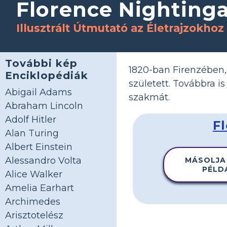
Florence Nightinga
Illusztrált Útmutató az Életrajzokhoz
További kép
1820-ban Firenzében,
Enciklopédiák
született. Továbbra i
Abigail Adams
szakmát.
Abraham Lincoln
Adolf Hitler
F
Alan Turing
Albert Einstein
Alessandro Volta
MÁSOLJA
PÉLD
Alice Walker
Amelia Earhart
Archimedes
Arisztotelész