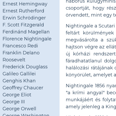
háborús külügyminisz
Ernest Hemingway
csoportját, hogy ré
Ernest Rutherford
örvendett, mint egy 
Erwin Schrödinger
F. Scott Fitzgerald
Nightingale a Scutar
Ferdinánd Magellan
feltárt körülmények
Florence Nightingale
megvásárolta a szük
Francesco Redi
hajtson végre az ell
Franklin Delano
új kórházi rendszer
Roosevelt
fáradhatatlanul dolg
Frederick Douglass
halálozási rátájának
Galileo Gallilei
könyörület, amelyet 
Genghis Khan
Nightingale 1856 nya
Geoffrey Chaucer
"a krími angyal" bec
George Eliot
munkájáért és folytat
George III
amely jelenleg a King
George Orwell
George Washington