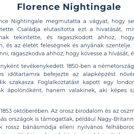
Florence Nightingale
rence Nightingale megmutatta a vágyat, hogy s
ntette. Családja elutasította ezt a hivatását, 
snak tekintette, és ragaszkodott ahhoz, hog
 és az életét feleségnek és anyának szentelje.
nni, ragaszkodva ahhoz, hogy kövesse a hívását, é
ványként tevékenykedett. 1850-ben a németország
es időtartamra befejezte az alapképzést nővé
k szakasza. Foglalkoztatást kapott egy londo
k ápolónőként, hanem valakinek, aki képes s
t 1853 októberében. Az orosz birodalom és az osz
más országok is támogattak, például Nagy-Britanni
ák rossz bánásmódja elleni nyilvános felháborod