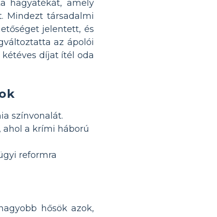
ta hagyatékát, amely
t. Mindezt társadalmi
tőséget jelentett, és
változtatta az ápolói
kétéves díjat ítél oda
sok
ia színvonalát.
, ahol a krími háború
gyi reformra
gnagyobb hősök azok,