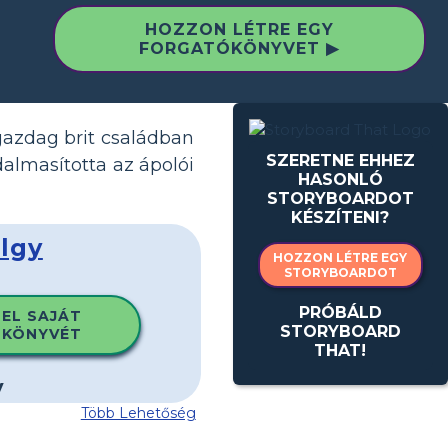
HOZZON LÉTRE EGY
FORGATÓKÖNYVET ▶
gazdag brit családban
SZERETNE EHHEZ
dalmasította az ápolói
HASONLÓ
STORYBOARDOT
KÉSZÍTENI?
lgy
HOZZON LÉTRE EGY
STORYBOARDOT
PRÓBÁLD
 EL SAJÁT
STORYBOARD
KÖNYVÉT
THAT!
Több Lehetőség