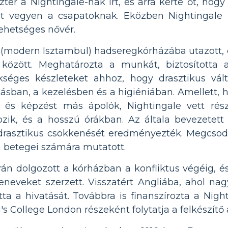
ter a Nightingale-nak írt, és arra kérte őt, hogy
szt vegyen a csapatoknak. Eközben Nightingale
tehetséges nővér.
i (modern Isztambul) hadseregkórházába utazott
 között. Meghatározta a munkát, biztosította
séges készleteket ahhoz, hogy drasztikus vált
átásban, a kezelésben és a higiéniában. Amellett,
t és képzést más ápolók, Nightingale vett ré
ozik, és a hosszú órákban. Az általa bevezetet
 drasztikus csökkenését eredményezték. Megcsod
a betegei számára mutatott.
rán dolgozott a kórházban a konfliktus végéig, é
eneveket szerzett. Visszatért Angliába, ahol nag
ta a hivatását. Továbbra is finanszírozta a Nigh
's College London részeként folytatja a felkészítő