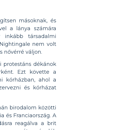
egítsen másoknak, és
mivel a lánya számára
y inkább társadalmi
 Nightingale nem volt
s nővérré váljon.
i protestáns dékánok
rként. Ezt követte a
ni kórházban, ahol a
zervezni és kórházat
mán birodalom közötti
a és Franciaország. A
ásra reagálva a brit