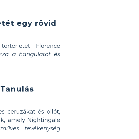
tét egy rövid
örténetet Florence
zza a hangulatot és
„Tanulás
s ceruzákat és ollót,
ek, amely Nightingale
zműves tevékenység