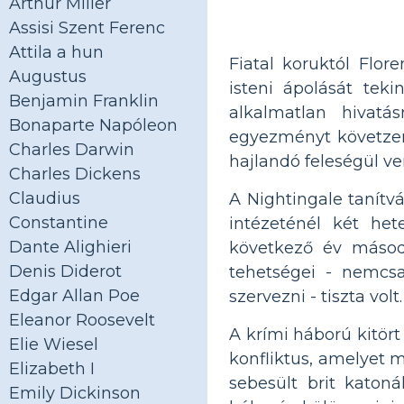
Arthur Miller
Assisi Szent Ferenc
Attila a hun
Fiatal koruktól Flo
Augustus
isteni ápolását teki
Benjamin Franklin
alkalmatlan hivatá
Bonaparte Napóleon
egyezményt követzen,
Charles Darwin
hajlandó feleségül ve
Charles Dickens
Claudius
A Nightingale tanít
Constantine
intézeténél két het
Dante Alighieri
következő év másodi
Denis Diderot
tehetségei - nemcsa
Edgar Allan Poe
szervezni - tiszta volt.
Eleanor Roosevelt
A krími háború kitör
Elie Wiesel
konfliktus, amelyet 
Elizabeth I
sebesült brit katon
Emily Dickinson