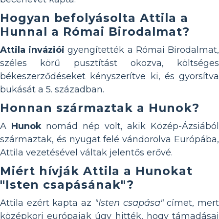
Hogyan befolyásolta Attila a
Hunnal a Római Birodalmat?
Attila inváziói
gyengítették a Római Birodalmat
széles körű pusztítást okozva, költséges
békeszerződéseket kényszerítve ki, és gyorsítva
bukását a 5. században.
Honnan származtak a Hunok?
A
Hunok
nomád nép volt, akik Közép-Ázsiábó
származtak, és nyugat felé vándorolva Európába,
Attila vezetésével váltak jelentős erővé.
Miért hívják Attila a Hunokat
"Isten csapásának"?
Attila ezért kapta az
"Isten csapása"
címet, mer
középkori európaiak úgy hitték, hogy támadásai