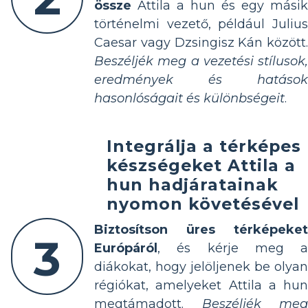
össze
Attila a hun és egy másik
történelmi vezető, például Julius
Caesar vagy Dzsingisz Kán között.
Beszéljék meg a vezetési stílusok,
eredmények és hatások
hasonlóságait és különbségeit
.
Integrálja a térképes
készségeket Attila a
hun hadjáratainak
nyomon követésével
Biztosítson üres térképeket
3
Európáról
, és kérje meg a
diákokat, hogy jelöljenek be olyan
régiókat, amelyeket Attila a hun
megtámadott.
Beszéljék meg