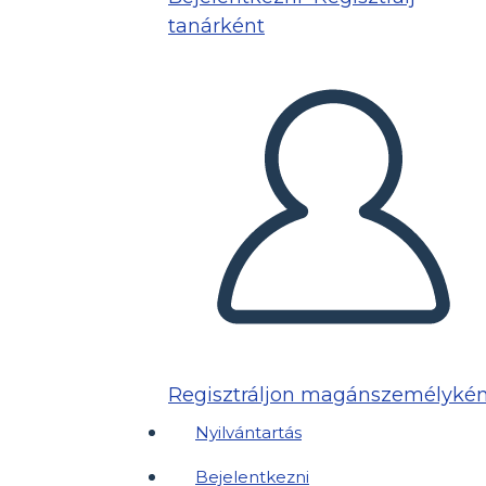
tanárként
Regisztráljon magánszemélykén
Nyilvántartás
Bejelentkezni