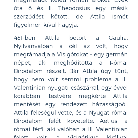
óta ő és II. Theodosius egy másik
szerződést kötött, de Attila ismét
figyelmen kívül hagyja.
451-ben Attila betört a Gaulra.
Nyilvánvalóan a cél az volt, hogy
megtámadja a Visigótokat - egy germán
népet, aki meghódította a Római
Birodalom részeit. Bár Attila úgy tűnt,
hogy nem volt semmi probléma a III.
Valentinian nyugati császárral, egy évvel
korábban, testvére megkérte Attila
mentését egy rendezett házasságból.
Attila feleségül vette, és a Nyugat-római
Birodalom felét követelte. Aetius, a
római férfi, aki valóban a III. Valentinian
felett volt, a Visigótikus királlyal