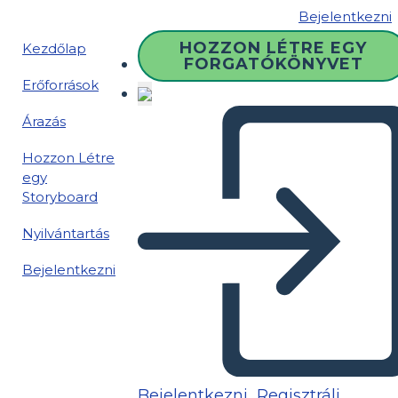
Bejelentkezni
HOZZON LÉTRE EGY
Kezdőlap
FORGATÓKÖNYVET
Erőforrások
Árazás
Hozzon Létre
egy
Storyboard
Nyilvántartás
Bejelentkezni
Bejelentkezni
Regisztrálj