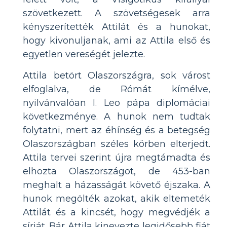
szövetkezett. A szövetségesek arra
kényszerítették Attilát és a hunokat,
hogy kivonuljanak, ami az Attila első és
egyetlen vereségét jelezte.
Attila betört Olaszországra, sok várost
elfoglalva, de Rómát kímélve,
nyilvánvalóan I. Leo pápa diplomáciai
következménye. A hunok nem tudtak
folytatni, mert az éhínség és a betegség
Olaszországban széles körben elterjedt.
Attila tervei szerint újra megtámadta és
elhozta Olaszországot, de 453-ban
meghalt a házasságát követő éjszaka. A
hunok megölték azokat, akik eltemeték
Attilát és a kincsét, hogy megvédjék a
sírját. Bár Attila kinevezte legidősebb fiát