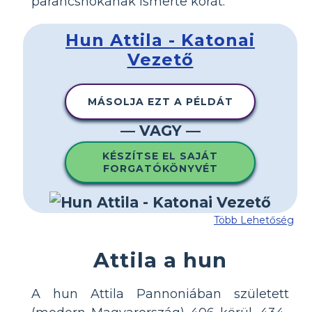
parancsnokának ismerte korát.
Hun Attila - Katonai
Vezető
MÁSOLJA EZT A PÉLDÁT
— VAGY —
KÉSZÍTSE EL SAJÁT
FORGATÓKÖNYVÉT
Több Lehetőség
Attila a hun
A hun Attila Pannoniában született