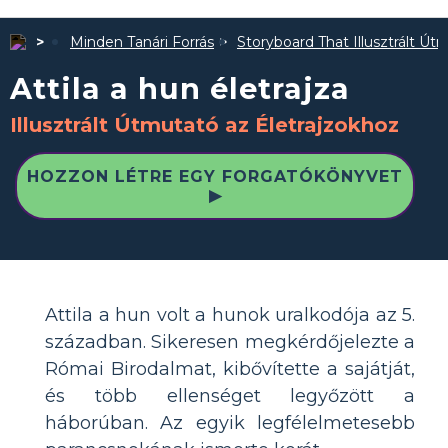
Minden Tanári Forrás
Storyboard That Illusztrált Út
Attila a hun életrajza
Illusztrált Útmutató az Életrajzokhoz
HOZZON LÉTRE EGY FORGATÓKÖNYVET
▶
Attila a hun volt a hunok uralkodója az 5.
században. Sikeresen megkérdőjelezte a
Római Birodalmat, kibővítette a sajátját,
és több ellenséget legyőzött a
háborúban. Az egyik legfélelmetesebb