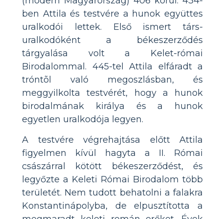
(modern Magyarország) 406 körül. 434-
ben Attila és testvére a hunok együttes
uralkodói lettek. Első ismert társ-
uralkodóként a békeszerződés
tárgyalása volt a Kelet-római
Birodalommal. 445-tel Attila elfáradt a
tróntõl való megoszlásban, és
meggyilkolta testvérét, hogy a hunok
birodalmának királya és a hunok
egyetlen uralkodója legyen.
A testvére végrehajtása előtt Attila
figyelmen kívül hagyta a II. Római
császárral kötött békeszerződést, és
legyőzte a Keleti Római Birodalom több
területét. Nem tudott behatolni a falakra
Konstantinápolyba, de elpusztította a
megmaradt keleti román erőket. Évek