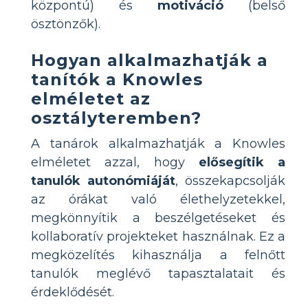
központú) és
motiváció
(belső
ösztönzők).
Hogyan alkalmazhatják a
tanítók a Knowles
elméletet az
osztályteremben?
A tanárok alkalmazhatják a Knowles
elméletet azzal, hogy
elősegítik a
tanulók autonómiáját
, összekapcsolják
az órákat való élethelyzetekkel,
megkönnyítik a beszélgetéseket és
kollaboratív projekteket használnak. Ez a
megközelítés kihasználja a felnőtt
tanulók meglévő tapasztalatait és
érdeklődését.