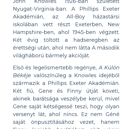
John Knowles 1926-ban született
Nyugat-Virginia-ban. A Phillips Exeter
Akadémián, az All-Boy házastársi
iskolában vett részt Exeterben, New
Hampshire-ben, ahol 1945-ben végzett.
Két évig töltött a hadseregben az
érettségi után, ahol nem látta A második
világháború bármely akcióját.
Első és legelismertebb regénye,
A Külön
Békéje
valószínűleg a Knowles idejéből
származik a Phillips Exeter Akadémián.
Két fiú, Gene és Finny útját követi,
akinek barátsága veszélybe kerül, mivel
Gene saját kétségessé teszi, hogy olyan
versenyt lát, ahol nincs. Ez nem Géné
saját önpusztításához vezet, hanem