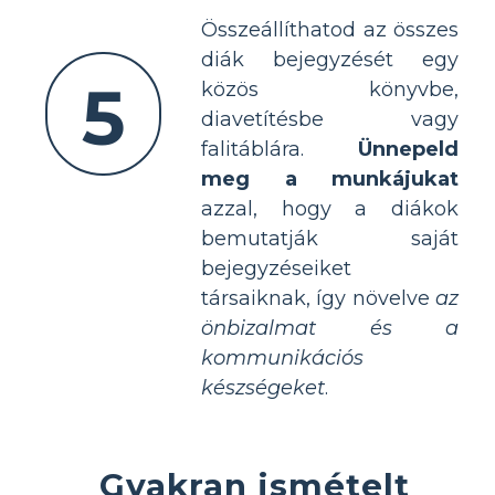
Összeállíthatod az összes
diák bejegyzését egy
5
közös könyvbe,
diavetítésbe vagy
falitáblára.
Ünnepeld
meg a munkájukat
azzal, hogy a diákok
bemutatják saját
bejegyzéseiket
társaiknak, így növelve
az
önbizalmat és a
kommunikációs
készségeket
.
Gyakran ismételt