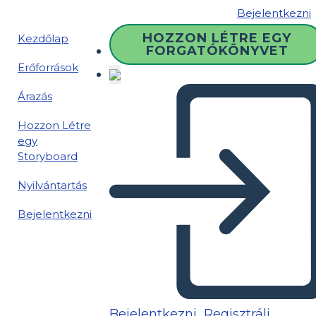
Bejelentkezni
HOZZON LÉTRE EGY
Kezdőlap
FORGATÓKÖNYVET
Erőforrások
Árazás
Hozzon Létre
egy
Storyboard
Nyilvántartás
Bejelentkezni
Bejelentkezni
Regisztrálj