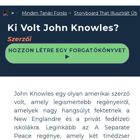
Minden Tanári Forrás
Storyboard That Illusztrált Út
Ki Volt John Knowles?
Szerzői
HOZZON LÉTRE EGY FORGATÓKÖNYVET
▶
John Knowles egy olyan amerikai szerző
volt, amely legismertebb regényeiről,
amelyek nagy hangsúlyt fektetnek a
New Englandre és a privát fedélzeti
iskolákra. Leginkább az A Separate
Peace regénye, amely két tinédzser