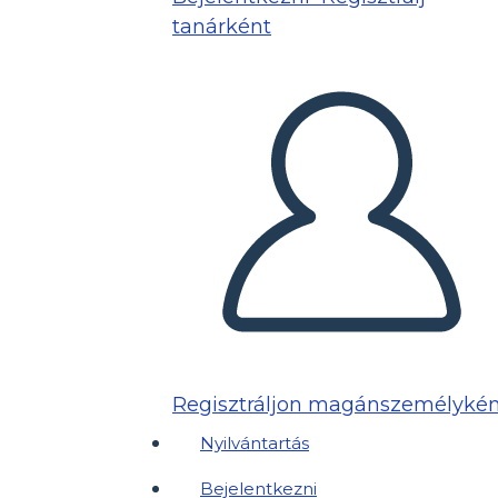
tanárként
Regisztráljon magánszemélykén
Nyilvántartás
Bejelentkezni