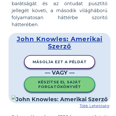
barátságát és az öntudat pusztító
jellegét követi, a második világháború
folyamatosan háttérbe szorító
hátterében.
John Knowles: Amerikai
Szerző
MÁSOLJA EZT A PÉLDÁT
— VAGY —
KÉSZÍTSE EL SAJÁT
FORGATÓKÖNYVÉT
Több Lehetőség