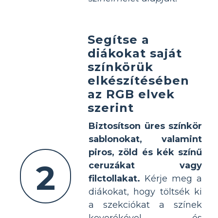
Segítse a
diákokat saját
színkörük
elkészítésében
az RGB elvek
szerint
Biztosítson üres színkör
sablonokat, valamint
piros, zöld és kék színű
2
ceruzákat vagy
filctollakat.
Kérje meg a
diákokat, hogy töltsék ki
a szekciókat a színek
keverékével és