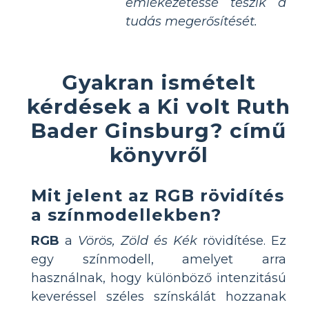
emlékezetessé teszik a
tudás megerősítését.
Gyakran ismételt
kérdések a Ki volt Ruth
Bader Ginsburg? című
könyvről
Mit jelent az RGB rövidítés
a színmodellekben?
RGB
a
Vörös, Zöld és Kék
rövidítése. Ez
egy színmodell, amelyet arra
használnak, hogy különböző intenzitású
keveréssel széles színskálát hozzanak