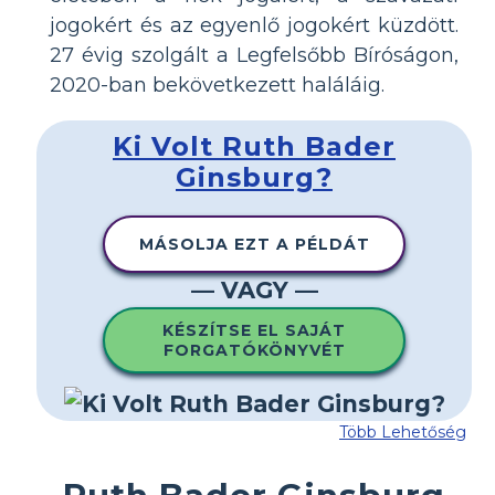
jogokért és az egyenlő jogokért küzdött.
27 évig szolgált a Legfelsőbb Bíróságon,
2020-ban bekövetkezett haláláig.
Ki Volt Ruth Bader
Ginsburg?
MÁSOLJA EZT A PÉLDÁT
— VAGY —
KÉSZÍTSE EL SAJÁT
FORGATÓKÖNYVÉT
Több Lehetőség
Ruth Bader Ginsburg