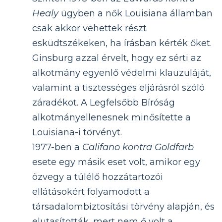
Healy
ügyben a nők Louisiana államban
csak akkor vehettek részt
esküdtszékeken, ha írásban kérték őket.
Ginsburg azzal érvelt, hogy ez sérti az
alkotmány egyenlő védelmi klauzuláját,
valamint a tisztességes eljárásról szóló
záradékot. A Legfelsőbb Bíróság
alkotmányellenesnek minősítette a
Louisiana-i törvényt.
1977-ben a
Califano kontra Goldfarb
esete egy másik eset volt, amikor egy
özvegy a túlélő hozzátartozói
ellátásokért folyamodott a
társadalombiztosítási törvény alapján, és
elutasították, mert nem ő volt a