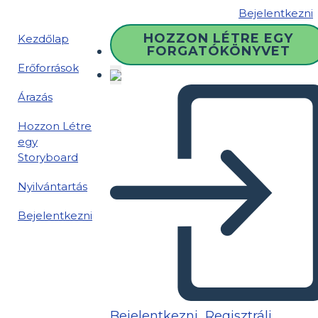
Bejelentkezni
HOZZON LÉTRE EGY
Kezdőlap
FORGATÓKÖNYVET
Erőforrások
Árazás
Hozzon Létre
egy
Storyboard
Nyilvántartás
Bejelentkezni
Bejelentkezni
Regisztrálj