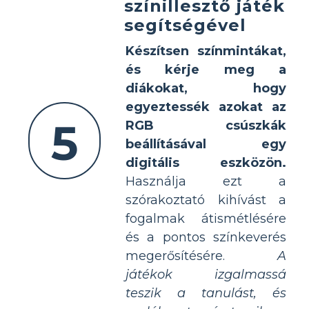
színillesztő játék
segítségével
Készítsen színmintákat,
és kérje meg a
diákokat, hogy
egyeztessék azokat az
5
RGB csúszkák
beállításával egy
digitális eszközön.
Használja ezt a
szórakoztató kihívást a
fogalmak átismétlésére
és a pontos színkeverés
megerősítésére.
A
játékok izgalmassá
teszik a tanulást, és