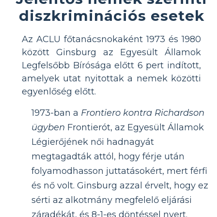
diszkriminációs esetek
Az ACLU főtanácsnokaként 1973 és 1980
között Ginsburg az Egyesült Államok
Legfelsőbb Bírósága előtt 6 pert indított,
amelyek utat nyitottak a nemek közötti
egyenlőség előtt.
1973-ban a
Frontiero kontra Richardson
ügyben
Frontierót, az Egyesült Államok
Légierőjének női hadnagyát
megtagadták attól, hogy férje után
folyamodhasson juttatásokért, mert férfi
és nő volt. Ginsburg azzal érvelt, hogy ez
sérti az alkotmány megfelelő eljárási
záradékát, és 8-1-es döntéssel nyert.