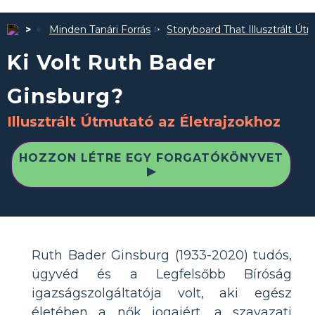
Minden Tanári Forrás
Storyboard That Illusztrált Út
Ki Volt Ruth Bader
Ginsburg?
Illusztrált Útmutató az Életrajzokhoz
HOZZON LÉTRE EGY FORGATÓKÖNYVET
▶
Ruth Bader Ginsburg (1933-2020) tudós,
ügyvéd és a Legfelsőbb Bíróság
igazságszolgáltatója volt, aki egész
életében a nők jogaiért, a szavazati