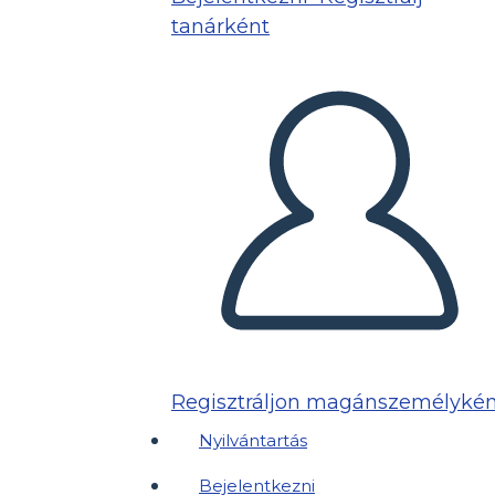
tanárként
Regisztráljon magánszemélykén
Nyilvántartás
Bejelentkezni