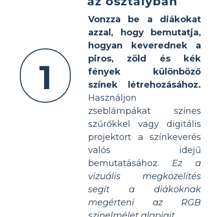
az osztályban
Vonzza be a diákokat
azzal, hogy bemutatja,
hogyan keverednek a
piros, zöld és kék
1
fények különböző
színek létrehozásához.
Használjon
zseblámpákat színes
szűrőkkel vagy digitális
projektort a színkeverés
valós idejű
bemutatásához.
Ez a
vizuális megközelítés
segít a diákoknak
megérteni az RGB
színelmélet alapjait.