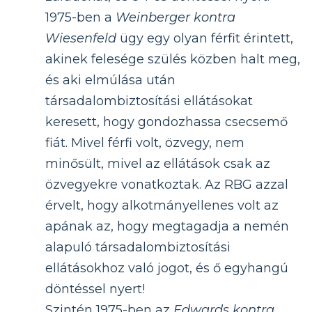
1975-ben a
Weinberger kontra
Wiesenfeld
ügy egy olyan férfit érintett,
akinek felesége szülés közben halt meg,
és aki elmúlása után
társadalombiztosítási ellátásokat
keresett, hogy gondozhassa csecsemő
fiát. Mivel férfi volt, özvegy, nem
minősült, mivel az ellátások csak az
özvegyekre vonatkoztak. Az RBG azzal
érvelt, hogy alkotmányellenes volt az
apának az, hogy megtagadja a nemén
alapuló társadalombiztosítási
ellátásokhoz való jogot, és ő egyhangú
döntéssel nyert!
Szintén 1975-ben az
Edwards kontra