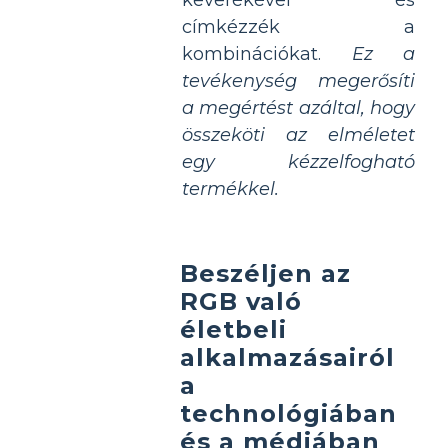
címkézzék a
kombinációkat.
Ez a
tevékenység megerősíti
a megértést azáltal, hogy
összeköti az elméletet
egy kézzelfogható
termékkel.
Beszéljen az
RGB való
életbeli
alkalmazásairól
a
technológiában
és a médiában