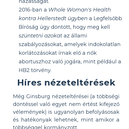
házasságát.
2016-ban a
Whole Woman's Health
kontra Hellerstedt ügyben
a Legfelsőbb
Bíróság úgy döntött, hogy meg kell
szüntetni azokat
az állami
szabályozásokat, amelyek indokolatlan
korlátozásokat írnak elő a nők
abortuszhoz való jogára, mint például a
HB2 törvény.
Híres nézeteltérések
Még Ginsburg nézeteltérései (a többségi
döntéssel való egyet nem értést kifejező
vélemények) is ugyanolyan befolyásosak
és hatékonyak lehetnek, mint amikor a
többséggel kormányzott.