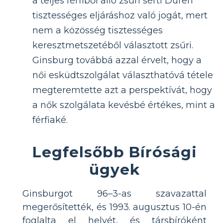
a teljes férfiből álló zsűri sérti Duren
tisztességes eljáráshoz való jogát, mert
nem a közösség tisztességes
keresztmetszetéből választott zsűri.
Ginsburg továbbá azzal érvelt, hogy a
női esküdtszolgálat választhatóvá tétele
megteremtette azt a perspektívát, hogy
a nők szolgálata kevésbé értékes, mint a
férfiaké.
Legfelsőbb Bírósági
ügyek
Ginsburgot 96–3-as szavazattal
megerősítették, és 1993. augusztus 10-én
foglalta el helyét, és társbíróként