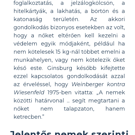
foglalkoztatás, a jelzálogkölcsön, a
hitelkártyák, a lakhatás, a börtön és a
katonaság területén. Az akkori
gondolkodás bizonyos esetekben az volt,
hogy a nőket eltérően kell kezelni a
védelem egyik módjaként, például ha
nem kötelesek 15 kg-nál többet emelni a
munkahelyen, vagy nem kötelezik őket
késő este. Ginsburg később kifejtette
ezzel kapcsolatos gondolkodását azzal
az érveléssel, hogy
Weinberger kontra
Wiesenfeld
1975-ben vitatta: „A nemek
közötti határvonal ... segít megtartani a
nőket nem talapzaton, hanem
ketrecben.”
Jelentős nemek szerinti