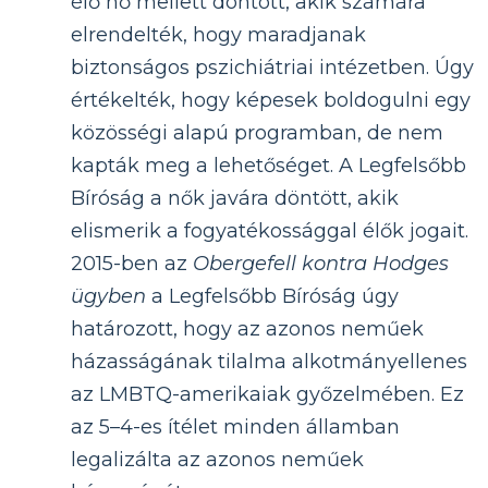
élő nő mellett döntött, akik számára
elrendelték, hogy maradjanak
biztonságos pszichiátriai intézetben. Úgy
értékelték, hogy képesek boldogulni egy
közösségi alapú programban, de nem
kapták meg a lehetőséget. A Legfelsőbb
Bíróság a nők javára döntött, akik
elismerik a fogyatékossággal élők jogait.
2015-ben az
Obergefell kontra Hodges
ügyben
a Legfelsőbb Bíróság úgy
határozott, hogy az azonos neműek
házasságának tilalma alkotmányellenes
az LMBTQ-amerikaiak győzelmében. Ez
az 5–4-es ítélet minden államban
legalizálta az azonos neműek