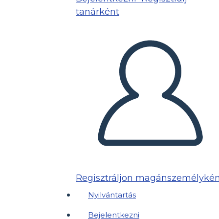
tanárként
Regisztráljon magánszemélykén
Nyilvántartás
Bejelentkezni