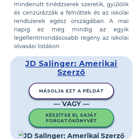
mindenütt tinédzserek szeretik, gyűlölik
és cenzúrázzák a felnőttek és az iskolai
rendszerek egész országában. A mai
napig ez még mindig az egyik
legellentmondásosabb regény az iskolai
olvasási listákon.
JD Salinger: Amerikai
Szerző
MÁSOLJA EZT A PÉLDÁT
— VAGY —
KÉSZÍTSE EL SAJÁT
FORGATÓKÖNYVÉT