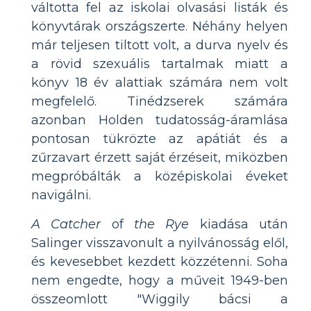
váltotta fel az iskolai olvasási listák és
könyvtárak országszerte. Néhány helyen
már teljesen tiltott volt, a durva nyelv és
a rövid szexuális tartalmak miatt a
könyv 18 év alattiak számára nem volt
megfelelő. Tinédzserek számára
azonban Holden tudatosság-áramlása
pontosan tükrözte az apátiát és a
zűrzavart érzett saját érzéseit, miközben
megpróbálták a középiskolai éveket
navigálni.
A Catcher
of
the Rye
kiadása után
Salinger visszavonult a nyilvánosság elől,
és kevesebbet kezdett közzétenni. Soha
nem engedte, hogy a műveit 1949-ben
összeomlott "Wiggily bácsi a