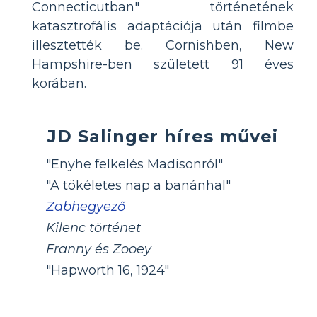
Connecticutban" történetének
katasztrofális adaptációja után filmbe
illesztették be. Cornishben, New
Hampshire-ben született 91 éves
korában.
JD Salinger híres művei
"Enyhe felkelés Madisonról"
"A tökéletes nap a banánhal"
Zabhegyező
Kilenc történet
Franny és Zooey
"Hapworth 16, 1924"