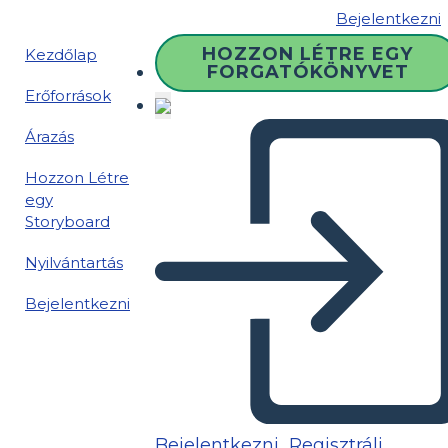
Bejelentkezni
HOZZON LÉTRE EGY
Kezdőlap
FORGATÓKÖNYVET
Erőforrások
Árazás
Hozzon Létre
egy
Storyboard
Nyilvántartás
Bejelentkezni
Bejelentkezni
Regisztrálj