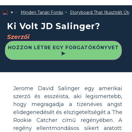
Minden Tanári Forrás
Storyboard That Illusztrált Út
Ki Volt JD Salinger?
Szerzői
HOZZON LÉTRE EGY FORGATÓKÖNYVET
▶
Jerome David Salinger egy amerikai
szerző és esszéista, aki legismertebb,
hogy megragadja a tizenéves angst
elidegenedését és elszigeteltségét a The
Rookie Catcher című regényében. A
regény ellentmondásos sikert aratott: