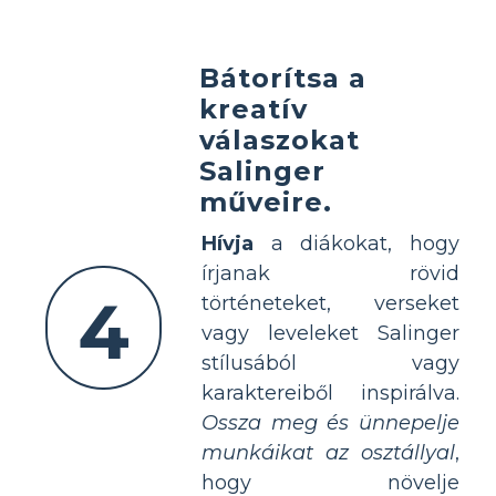
Bátorítsa a
kreatív
válaszokat
Salinger
műveire.
Hívja
a diákokat, hogy
írjanak rövid
4
történeteket, verseket
vagy leveleket Salinger
stílusából vagy
karaktereiből inspirálva.
Ossza meg és ünnepelje
munkáikat az osztállyal
,
hogy növelje