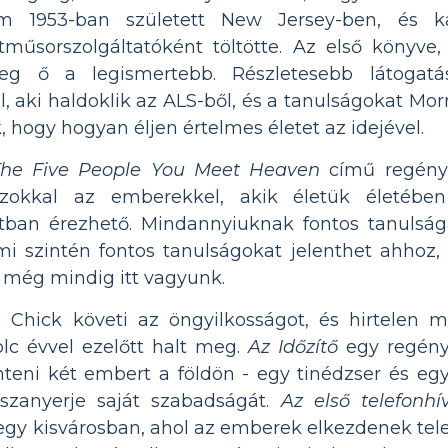
m 1953-ban született New Jersey-ben, és ka
rtműsorszolgáltatóként töltötte. Az első köny
eg ő a legismertebb. Részletesebb látogat
l, aki haldoklik az ALS-ből, és a tanulságokat Morr
 hogy hogyan éljen értelmes életet az idejével.
The Five People You Meet Heaven
című regény 
azokkal az emberekkel, akik életük életében
atban érezhető. Mindannyiuknak fontos tanulság
mi szintén fontos tanulságokat jelenthet ahhoz,
 még mindig itt vagyunk.
 Chick követi az öngyilkosságot, és hirtelen 
olc évvel ezelőtt halt meg.
Az Időzítő
egy regény 
eni két embert a földön - egy tinédzser és eg
szanyerje saját szabadságát.
Az első telefonhí
egy kisvárosban, ahol az emberek elkezdenek tel