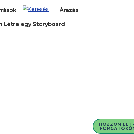
rrások
Árazás
 Létre egy Storyboard
HOZZON LÉT
FORGATÓKÖ