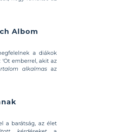
tch Albom
egfelelnek a diákok
 'Öt emberrel, akit az
rtalom alkalmas
az
ának
l a barátság, az élet
tott kérdéseket
a