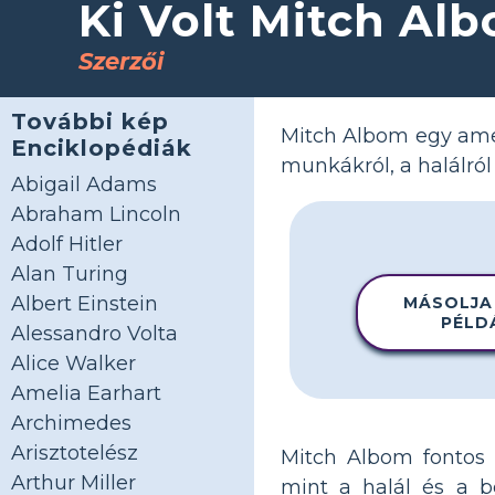
Ki Volt Mitch Al
Szerzői
További kép
Mitch Albom egy amer
Enciklopédiák
munkákról, a halálról
Abigail Adams
Abraham Lincoln
Adolf Hitler
Alan Turing
Albert Einstein
MÁSOLJA
PÉLD
Alessandro Volta
Alice Walker
Amelia Earhart
Archimedes
Arisztotelész
Mitch Albom fontos 
Arthur Miller
mint a halál és a b