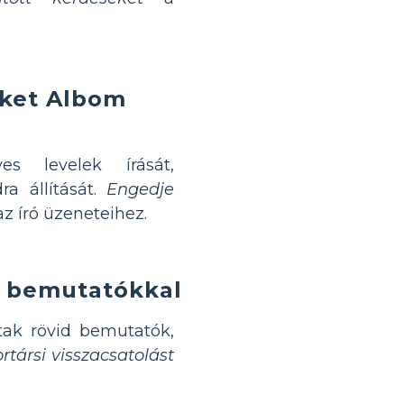
eket Albom
es levelek írását,
ra állítását.
Engedje
z író üzeneteihez.
d bemutatókkal
tak rövid bemutatók,
rtársi visszacsatolást