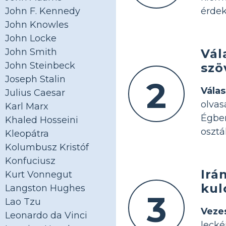
érdek
John F. Kennedy
John Knowles
John Locke
Vál
John Smith
John Steinbeck
szö
Joseph Stalin
2
Vála
Julius Caesar
olvas
Karl Marx
Égben
Khaled Hosseini
osztá
Kleopátra
Kolumbusz Kristóf
Konfuciusz
Irá
Kurt Vonnegut
kul
Langston Hughes
3
Lao Tzu
Veze
Leonardo da Vinci
leck