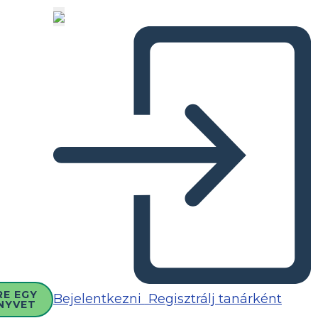
RE EGY
Bejelentkezni
Regisztrálj tanárként
NYVET