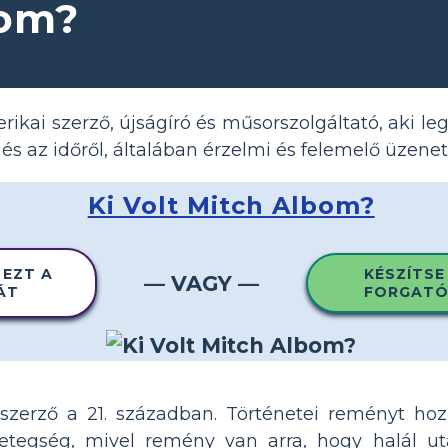
bom?
ikai szerző, újságíró és műsorszolgáltató, aki le
 és az időről, általában érzelmi és felemelő üzene
Ki Volt Mitch Albom?
 EZT A
KÉSZÍTSE
— VAGY —
ÁT
FORGATÓ
szerző a 21. században. Történetei reményt hoz
etegség, mivel remény van arra, hogy halál u