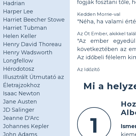
fogják fosztani tőle, 
Hadrian
Harper Lee
Kedden Morrie-val
Harriet Beecher Stowe
"Néha, ha valami érté
Harriet Tubman
Az Öt Ember, akikkel tal
Helen Keller
"Az ember egyedül
Henry David Thoreau
következtében az em
Henry Wadsworth
Az időbeli félelem ki
Longfellow
Hérodotosz
Az Időzítő
Illusztrált Útmutató az
Mi a helyz
Életrajzokhoz
Isaac Newton
Jane Austen
Hoz
JD Salinger
Alb
1
Jeanne D'Arc
Isme
Johannes Kepler
kiem
John Adams