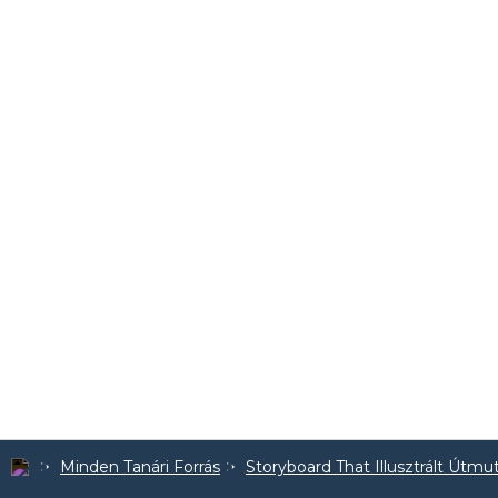
Minden Tanári Forrás
Storyboard That Illusztrált Útmu