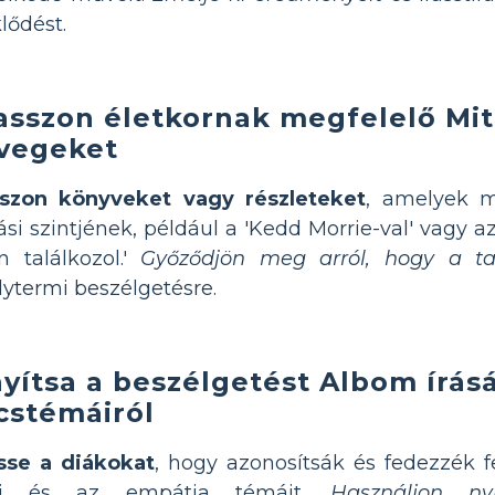
lődést.
asszon életkornak megfelelő Mi
vegeket
sszon könyveket vagy részleteket
, amelyek m
ási szintjének, például a 'Kedd Morrie-val' vagy az
 találkozol.'
Győződjön meg arról, hogy a ta
lytermi beszélgetésre.
nyítsa a beszélgetést Albom írás
cstémáiról
sse a diákokat
, hogy azonosítsák és fedezzék fe
éi és az empátia témáit.
Használjon nyi