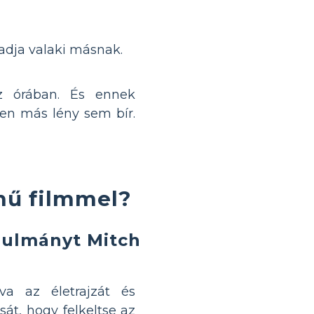
tadja valaki másnak.
z órában. És ennek
en más lény sem bír.
ímű filmmel?
anulmányt Mitch
a az életrajzát és
usát, hogy felkeltse az