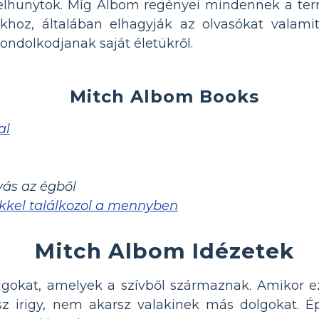
k elhunytok. Míg Albom regényei mindennek a ter
khoz, általában elhagyják az olvasókat valami
ondolkodjanak saját életükről.
Mitch Albom Books
al
vás az égből
kkel találkozol a mennyben
Mitch Albom Idézetek
lgokat, amelyek a szívből származnak. Amikor e
sz irigy, nem akarsz valakinek más dolgokat. Ép