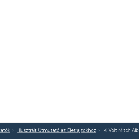
tatók
Illusztrált Útmutató az Életrajzokhoz
Ki Volt Mitch A