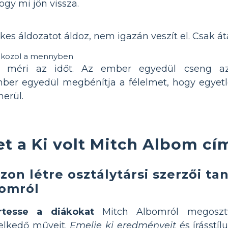
hogy mi jön vissza.
kes áldozatot áldoz, nem igazán veszít el. Csak á
álkozol a mennyben
 méri az időt. Az ember egyedül cseng a
ber egyedül megbénítja a félelmet, hogy egyetl
merül.
et a Ki volt Mitch Albom c
zon létre osztálytársi szerzői t
omról
rtesse a diákokat
Mitch Albomról megosztv
elkedő műveit.
Emelje ki eredményeit
és írásstíl