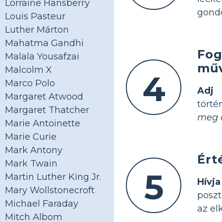
Lorraine Hansberry
gondo
Louis Pasteur
Luther Márton
Mahatma Gandhi
Fog
Malala Yousafzai
műv
Malcolm X
4
Marco Polo
Adj
Margaret Atwood
törté
Margaret Thatcher
meg 
Marie Antoinette
Marie Curie
Mark Antony
Ért
Mark Twain
5
Martin Luther King Jr.
Hívj
Mary Wollstonecroft
poszt
Michael Faraday
az el
Mitch Albom