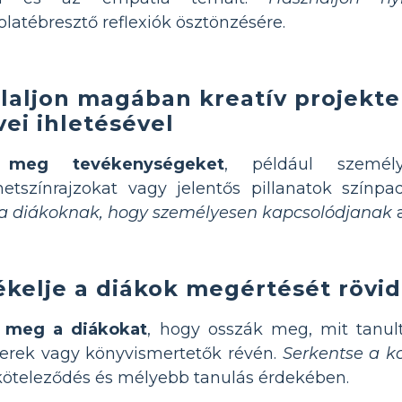
latébresztő reflexiók ösztönzésére.
laljon magában kreatív projekt
ei ihletésével
 meg tevékenységeket
, például személy
netszínrajzokat vagy jelentős pillanatok színpad
a diákoknak, hogy személyesen kapcsolódjanak
a
ékelje a diákok megértését rövi
a meg a diákokat
, hogy osszák meg, mit tanul
erek vagy könyvismertetők révén.
Serkentse a ko
köteleződés és mélyebb tanulás érdekében.