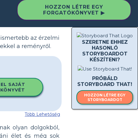
HOZZON LÉTRE EGY
FORGATÓKÖNYVET ▶
gismertebb az érzelmi
SZERETNE EHHEZ
tekkel a reményről.
HASONLÓ
STORYBOARDOT
KÉSZÍTENI?
PRÓBÁLD
STORYBOARD THAT!
 EL SAJÁT
KÖNYVÉT
HOZZON LÉTRE EGY
STORYBOARDOT
Több Lehetőség
nak olyan dolgokból,
táni élet és még sok