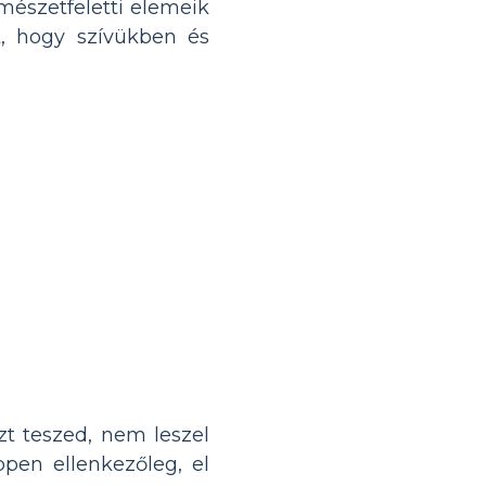
mészetfeletti elemeik
t, hogy szívükben és
zt teszed, nem leszel
pen ellenkezőleg, el