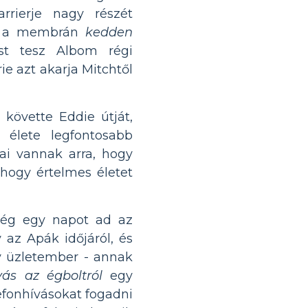
rrierje nagy részét
ve, a membrán
kedden
ást tesz Albom régi
ie azt akarja Mitchtől
követte Eddie útját,
 élete legfontosabb
ai vannak arra, hogy
 hogy értelmes életet
még egy napot ad az
az Apák időjáról, és
y üzletember - annak
vás az égboltról
egy
efonhívásokat fogadni