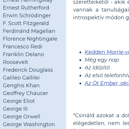
Ernest Hemingway
szeretteiketől - aki
Ernest Rutherford
vannak a tanulságai
Erwin Schrödinger
introspektív módon g
F. Scott Fitzgerald
Ferdinánd Magellan
Florence Nightingale
Francesco Redi
Kedden Morrie-v
Franklin Delano
Még egy nap
Roosevelt
Az Időzítő
Frederick Douglass
Az első telefonhí
Galileo Gallilei
Az Öt Ember, aki
Genghis Khan
Geoffrey Chaucer
George Eliot
George III
"Csináld azokat a do
George Orwell
elégedetlen, nem le
George Washington