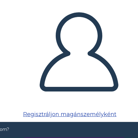
Regisztráljon magánszemélyként
lbom?