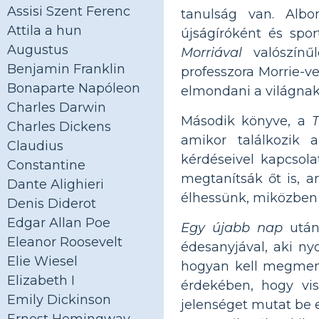
Assisi Szent Ferenc
tanulság van. Albo
Attila a hun
újságíróként és spo
Augustus
Morriával
valószínűl
Benjamin Franklin
professzora Morrie-ve
Bonaparte Napóleon
elmondani a világnak,
Charles Darwin
Második könyve, a
Charles Dickens
amikor találkozik 
Claudius
kérdéseivel kapcsol
Constantine
megtanítsák őt is, a
Dante Alighieri
élhessünk, miközben
Denis Diderot
Edgar Allan Poe
Egy újabb nap
után
Eleanor Roosevelt
édesanyjával, aki ny
Elie Wiesel
hogyan kell megment
Elizabeth I
érdekében, hogy vis
Emily Dickinson
jelenséget mutat be 