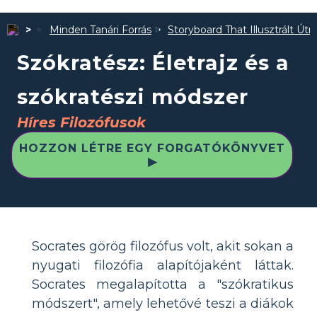
Minden Tanári Forrás
Storyboard That Illusztrált Út
Szókratész: Életrajz és a
szókratészi módszer
Híres Filozófusok
HOZZON LÉTRE EGY FORGATÓKÖNYVET
▶
Socrates görög filozófus volt, akit sokan a
nyugati filozófia alapítójaként láttak.
Socrates megalapította a "szókratikus
módszert", amely lehetővé teszi a diákok