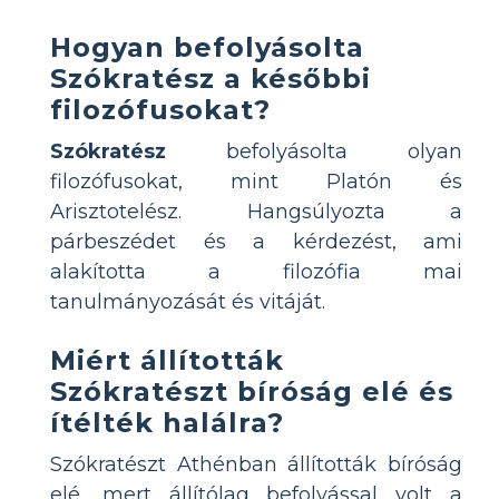
Hogyan befolyásolta
Szókratész a későbbi
filozófusokat?
Szókratész
befolyásolta olyan
filozófusokat, mint Platón és
Arisztotelész. Hangsúlyozta a
párbeszédet és a kérdezést, ami
alakította a filozófia mai
tanulmányozását és vitáját.
Miért állították
Szókratészt bíróság elé és
ítélték halálra?
Szókratészt Athénban állították bíróság
elé, mert állítólag befolyással volt a