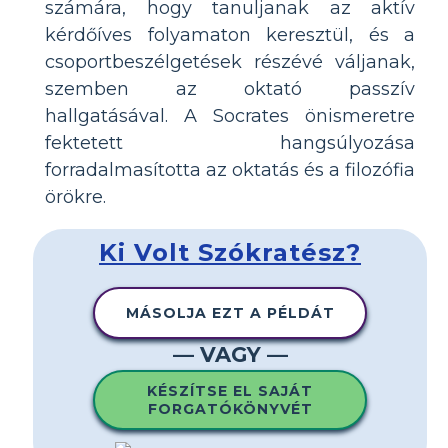
számára, hogy tanuljanak az aktív
kérdőíves folyamaton keresztül, és a
csoportbeszélgetések részévé váljanak,
szemben az oktató passzív
hallgatásával. A Socrates önismeretre
fektetett hangsúlyozása
forradalmasította az oktatás és a filozófia
örökre.
Ki Volt Szókratész?
MÁSOLJA EZT A PÉLDÁT
— VAGY —
KÉSZÍTSE EL SAJÁT
FORGATÓKÖNYVÉT