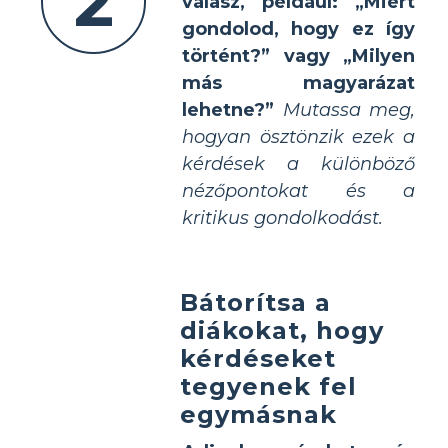
2
válasz, például: „Miért
gondolod, hogy ez így
történt?” vagy „Milyen
más magyarázat
lehetne?”
Mutassa meg,
hogyan ösztönzik ezek a
kérdések a különböző
nézőpontokat és a
kritikus gondolkodást.
Bátorítsa a
diákokat, hogy
kérdéseket
tegyenek fel
egymásnak