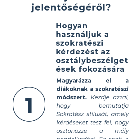
jelentőségéről?
Hogyan
használjuk a
szokratészi
kérdezést az
osztálybeszélget
ések fokozására
Magyarázza el a
diákoknak a szokratészi
1
módszert.
Kezdje azzal,
hogy bemutatja
Sokratész stílusát, amely
kérdéseket tesz fel, hogy
ösztönözze a mély