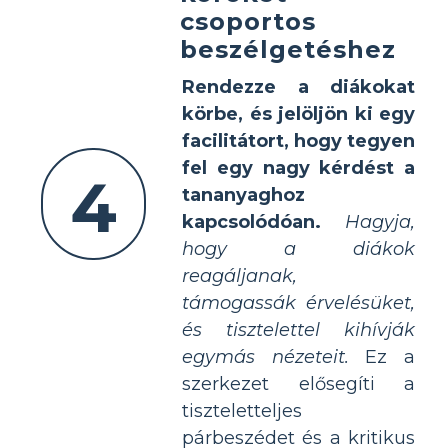
csoportos
beszélgetéshez
Rendezze a diákokat
körbe, és jelöljön ki egy
facilitátort, hogy tegyen
fel egy nagy kérdést a
4
tananyaghoz
kapcsolódóan.
Hagyja,
hogy a diákok
reagáljanak,
támogassák érvelésüket,
és tisztelettel kihívják
egymás nézeteit.
Ez a
szerkezet elősegíti a
tiszteletteljes
párbeszédet és a kritikus