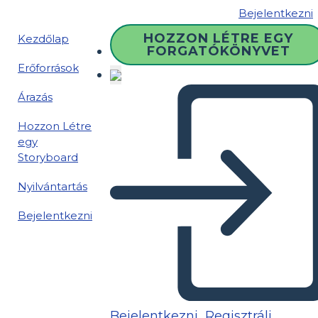
Bejelentkezni
HOZZON LÉTRE EGY
Kezdőlap
FORGATÓKÖNYVET
Erőforrások
Árazás
Hozzon Létre
egy
Storyboard
Nyilvántartás
Bejelentkezni
Bejelentkezni
Regisztrálj