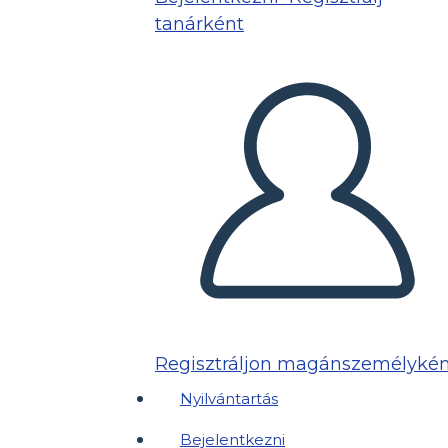
tanárként
Regisztráljon magánszemélykén
Nyilvántartás
Bejelentkezni