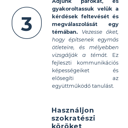
Adjunk párokat, és
gyakoroltassuk velük a
3
kérdések feltevését és
megválaszolását egy
témában.
Vezesse őket,
hogy építsenek egymás
ötleteire, és mélyebben
vizsgálják a témát.
Ez
fejleszti kommunikációs
képességeiket és
elősegíti az
együttműködő tanulást.
Használjon
szokratészi
köröket