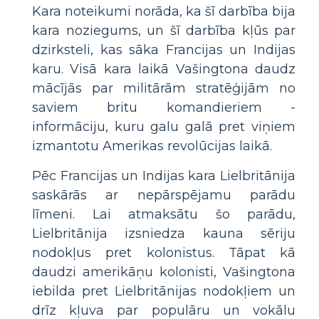
Kara noteikumi norāda, ka šī darbība bija
kara noziegums, un šī darbība kļūs par
dzirksteli, kas sāka Francijas un Indijas
karu. Visā kara laikā Vašingtona daudz
mācījās par militārām stratēģijām no
saviem britu komandieriem -
informāciju, kuru galu galā pret viņiem
izmantotu Amerikas revolūcijas laikā.
Pēc Francijas un Indijas kara Lielbritānija
saskārās ar nepārspējamu parādu
līmeni. Lai atmaksātu šo parādu,
Lielbritānija izsniedza kauna sēriju
nodokļus pret kolonistus. Tāpat kā
daudzi amerikāņu kolonisti, Vašingtona
iebilda pret Lielbritānijas nodokļiem un
drīz kļuva par populāru un vokālu