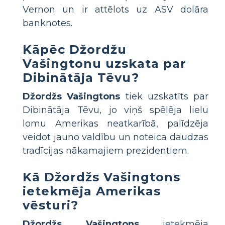
Vernon un ir attēlots uz ASV dolāra
banknotes.
Kāpēc Džordžu
Vašingtonu uzskata par
Dibinātāja Tēvu?
Džordžs Vašingtons
tiek uzskatīts par
Dibinātāja Tēvu, jo viņš spēlēja lielu
lomu Amerikas neatkarībā, palīdzēja
veidot jauno valdību un noteica daudzas
tradīcijas nākamajiem prezidentiem.
Kā Džordžs Vašingtons
ietekmēja Amerikas
vēsturi?
Džordžs Vašingtons
ietekmēja