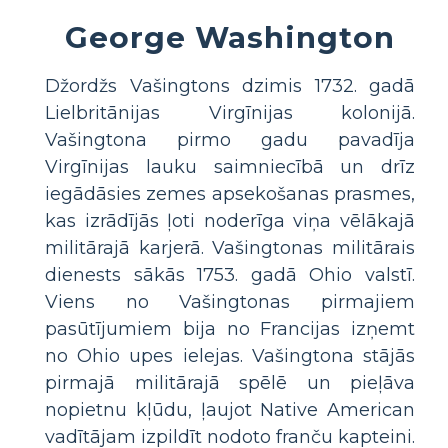
George Washington
Džordžs Vašingtons dzimis 1732. gadā
Lielbritānijas Virgīnijas kolonijā.
Vašingtona pirmo gadu pavadīja
Virgīnijas lauku saimniecībā un drīz
iegādāsies zemes apsekošanas prasmes,
kas izrādījās ļoti noderīga viņa vēlākajā
militārajā karjerā. Vašingtonas militārais
dienests sākās 1753. gadā Ohio valstī.
Viens no Vašingtonas pirmajiem
pasūtījumiem bija no Francijas izņemt
no Ohio upes ielejas. Vašingtona stājās
pirmajā militārajā spēlē un pieļāva
nopietnu kļūdu, ļaujot Native American
vadītājam izpildīt nodoto franču kapteini.