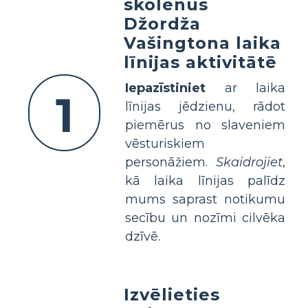
skolēnus
Džordža
Vašingtona laika
līnijas aktivitātē
Iepazīstiniet
ar laika
1
līnijas jēdzienu, rādot
piemērus no slaveniem
vēsturiskiem
personāžiem.
Skaidrojiet
,
kā laika līnijas palīdz
mums saprast notikumu
secību un nozīmi cilvēka
dzīvē.
Izvēlieties