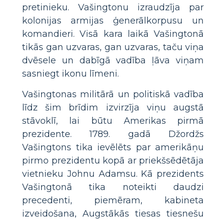
pretinieku. Vašingtonu izraudzīja par
kolonijas armijas ģenerālkorpusu un
komandieri. Visā kara laikā Vašingtonā
tikās gan uzvaras, gan uzvaras, taču viņa
dvēsele un dabīgā vadība ļāva viņam
sasniegt ikonu līmeni.
Vašingtonas militārā un politiskā vadība
līdz šim brīdim izvirzīja viņu augstā
stāvoklī, lai būtu Amerikas pirmā
prezidente. 1789. gadā Džordžs
Vašingtons tika ievēlēts par amerikāņu
pirmo prezidentu kopā ar priekšsēdētāja
vietnieku Johnu Adamsu. Kā prezidents
Vašingtonā tika noteikti daudzi
precedenti, piemēram, kabineta
izveidošana, Augstākās tiesas tiesnešu