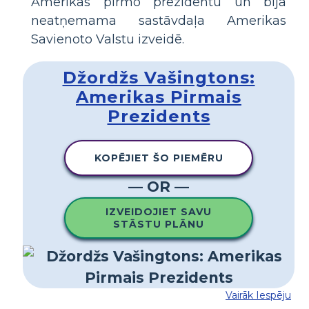
Amerikas pirmo prezidentu un bija
neatņemama sastāvdaļa Amerikas
Savienoto Valstu izveidē.
Džordžs Vašingtons:
Amerikas Pirmais
Prezidents
KOPĒJIET ŠO PIEMĒRU
— OR —
IZVEIDOJIET SAVU
STĀSTU PLĀNU
Vairāk Iespēju