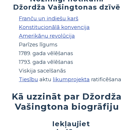
Džordža Vašingtonas dzīvē
Franču un indiešu karš
Konstitucionālā konvencija
Amerikāņu revolūcija
Parīzes līgums
1789. gada vēlēšanas
1793. gada vēlēšanas
Viskija sacelšanās
Tiesību
aktu
likumprojekta
ratificēšana
Kā uzzināt par Džordža
Vašingtona biogrāfiju
Iekļaujiet