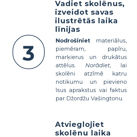
Vadiet skolēnus,
izveidot savas
ilustrētās laika
līnijas
Nodrošiniet
materiālus,
3
piemēram, papīru,
marķierus un drukātus
attēlus.
Norādiet
, lai
skolēni atzīmē katru
notikumu un pievieno
īsus aprakstus vai faktus
par Džordžu Vašingtonu.
Atvieglojiet
skolēnu laika