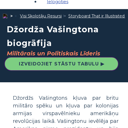
Ielogoties
Visi Skolotāju Resursi
Storyboard That ir Illustrated 
Džordža Vašingtona
biogrāfija
Militārais un Politiskais Līderis
IZVEIDOJIET STĀSTU TABULU ▶
Džordžs Vašingtons kļuva par britu
militāro spēku un kļuva par kolonijas
armijas virspavēlnieku amerikāņu
revolūcijas laikā. Vašingtonu ievēlēja par