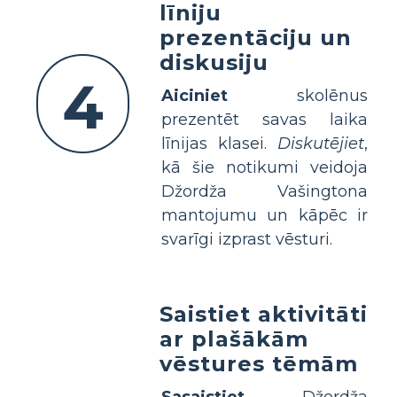
līniju
prezentāciju un
diskusiju
4
Aiciniet
skolēnus
prezentēt savas laika
līnijas klasei.
Diskutējiet
,
kā šie notikumi veidoja
Džordža Vašingtona
mantojumu un kāpēc ir
svarīgi izprast vēsturi.
Saistiet aktivitāti
ar plašākām
vēstures tēmām