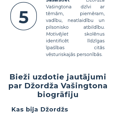
Sasaistiet
Džordža
Vašingtona dzīvi ar
5
tēmām, piemēram,
vadību, neatlaidību un
pilsonisko atbildību.
Motivējiet
skolēnus
identificēt līdzīgas
īpašības citās
vēsturiskajās personībās.
Bieži uzdotie jautājumi
par Džordža Vašingtona
biogrāfiju
Kas bija Džordžs