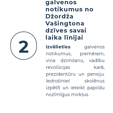
galvenos
notikumus no
Džordža
Vašingtona
dzīves savai
laika līnijai
2
Izvēlieties
galvenos
notikumus, piemēram,
viņa dzimšanu, vadību
revolūcijas karā,
prezidentūru un pensiju.
Iedrošiniet
skolēnus
izpētīt un ieteikt papildu
nozīmīgus mirkļus.