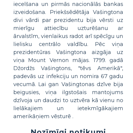
iecelšana un pirmās nacionālās bankas
izveidošana. Priekšsēdētāja Vašingtona
divi vārdi par prezidentu bija vērsti uz
mierīgu attiecību uzturēšanu ar
ārvalstīm, vienlaikus radot arī spēcīgu un
lielisku centrālo valdību. Pēc viņa
prezidentūras Vašingtona aizgāja uz
viņa Mount Vernon mājas. 1799. gadā
Džordžs Vašingtons, "tēvs Amerikā",
padevās uz infekciju un nomira 67 gadu
vecumā. Lai gan Vašingtonas dzīve bija
beigusies, viņa ilgstošais mantojums
dzīvoja un daudzi to uztvēra kā vienu no
lielākajiem un ietekmīgākajiem
amerikāņiem vēsturē .
Nozīmīgi notikumi