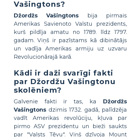
Vašingtons?
Džordžs Vašingtons
bija pirmais
Amerikas Savienoto Valstu prezidents,
kurš pildīja amatu no 1789. līdz 1797.
gadam. Viņš ir pazīstams kā dibinātājs
un vadīja Amerikas armiju uz uzvaru
Revolucionārajā karā.
Kādi ir daži svarīgi fakti
par Džordžu Vašingtonu
skolēniem?
Galvenie fakti ir tas, ka
Džordžs
Vašingtons
dzimis 1732. gadā, palīdzēja
vadīt Amerikas revolūciju, kļuva par
pirmo ASV prezidentu un bieži saukts
par "Valsts Tēvu". Viņš dzīvoja Mount