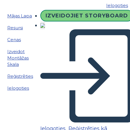
Ielogoties
IZVEIDOJIET STORYBOARD
Mājas Lapa
Resursi
Cenas
Izveidot
Montāžas
Skala
Reģistrēties
Ielogoties
Ielogoties
Reģistrēties kā