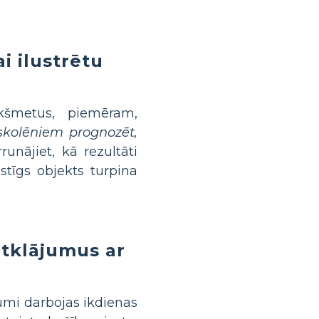
i ilustrētu
ekšmetus, piemēram,
skolēniem prognozēt,
unājiet, kā rezultāti
stīgs objekts turpina
atklājumus ar
umi darbojas ikdienas