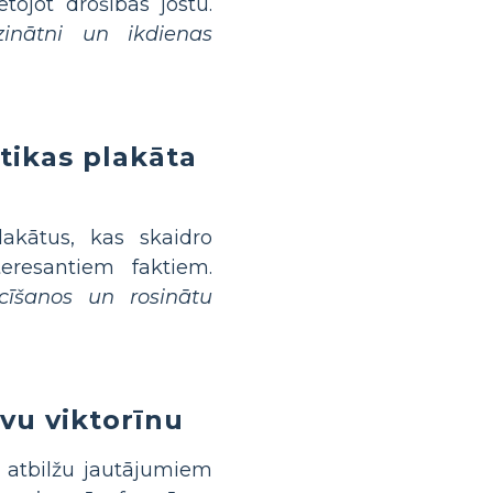
tojot drošības jostu.
inātni un ikdienas
tikas plakāta
akātus, kas skaidro
eresantiem faktiem.
ācīšanos un rosinātu
īvu viktorīnu
em atbilžu jautājumiem