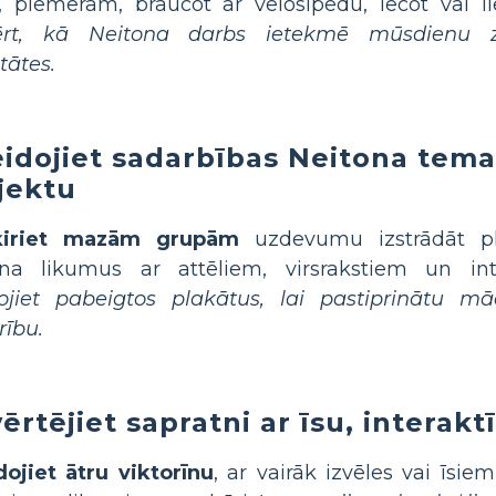
, piemēram, braucot ar velosipēdu, lecot vai lie
ērt, kā Neitona darbs ietekmē mūsdienu z
tātes.
eidojiet sadarbības Neitona tema
jektu
ķiriet mazām grupām
uzdevumu izstrādāt pl
ona likumus ar attēliem, virsrakstiem un int
tojiet pabeigtos plakātus, lai pastiprinātu m
rību.
ērtējiet sapratni ar īsu, interakt
dojiet ātru viktorīnu
, ar vairāk izvēles vai īsi