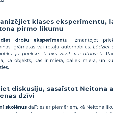
dzi.
anizējiet klases eksperimentu, la
tona pirmo likumu
ādiet drošu eksperimentu
, izmantojot pri
ņas, grāmatas vai rotaļu automobiļus.
Lūdziet 
otiks, ja priekšmeti tiks virzīti vai atbrīvoti.
Pārr
a, ka objekts, kas ir mierā, paliek mierā, un ku
ties.
iet diskusiju, sasaistot Neitona 
ienas dzīvi
ni skolēnus
dalīties ar piemēriem, kā Neitona lik