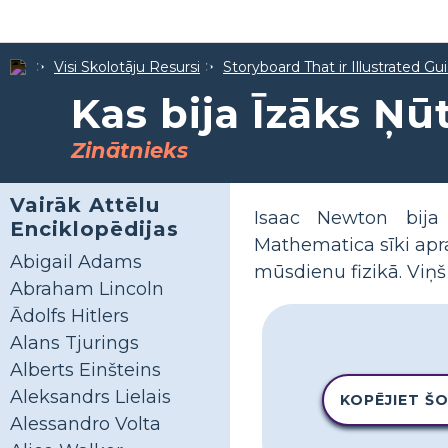
Visi Skolotāju Resursi
Storyboard That ir Illustrated Gu
Kas bija Īzāks Ņū
Zinātnieks
Vairāk Attēlu
Isaac Newton bija 
Enciklopēdijas
Mathematica sīki apra
Abigail Adams
mūsdienu fizikā. Viņš
Abraham Lincoln
Ādolfs Hitlers
Alans Tjurings
Alberts Einšteins
Aleksandrs Lielais
KOPĒJIET Š
Alessandro Volta