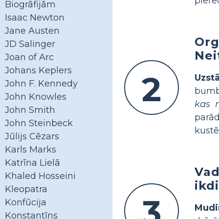
piere
Biogrāfijām
Isaac Newton
Jane Austen
Org
JD Salinger
Nei
Joan of Arc
Johans Keplers
2
Uzst
John F. Kennedy
bumbi
John Knowles
kas n
John Smith
parād
John Steinbeck
kustē
Jūlijs Cēzars
Karls Marks
Katrīna Lielā
Vad
Khaled Hosseini
ikd
Kleopatra
3
Konfūcija
Mudi
Konstantīns