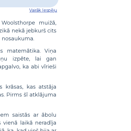
Vairāk Iespēju
ī Woolsthorpe muižā,
izikā nekā jebkurš cits
ņa nosaukuma.
ās matemātika. Viņa
iņu izpēte, lai gan
pgalvo, ka abi vīrieši
 krāsas, kas atstāja
as. Pirms šī atklājuma
iem saistās ar ābolu
s vienā laikā neradīja
, ka, kad viņš bija ar