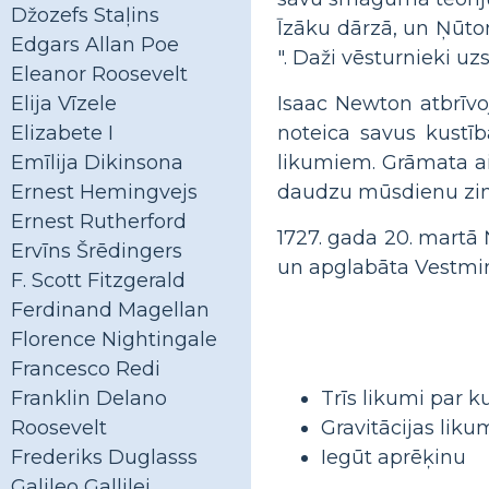
Džozefs Staļins
Īzāku dārzā, un Ņūton
Edgars Allan Poe
". Daži vēsturnieki uzs
Eleanor Roosevelt
Isaac Newton atbrīv
Elija Vīzele
noteica savus kustīb
Elizabete I
likumiem. Grāmata aiz
Emīlija Dikinsona
daudzu mūsdienu zinā
Ernest Hemingvejs
Ernest Rutherford
1727. gada 20. martā
Ervīns Šrēdingers
un apglabāta Vestmin
F. Scott Fitzgerald
Ferdinand Magellan
Florence Nightingale
Francesco Redi
Trīs likumi par k
Franklin Delano
Gravitācijas liku
Roosevelt
Iegūt aprēķinu
Frederiks Duglasss
Galileo Gallilei