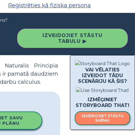
Reģistrēties kā fiziska persona
ons?
IZVEIDOJIET STĀSTU
TABULU ▶
Naturalis Principia
VAI VĒLATIES
kas ir pamatā daudziem
IZVEIDOT TĀDU
SCENĀRIJU KĀ ŠIS?
darbu calculus.
IZMĒĢINIET
STORYBOARD THAT!
IZVEIDOJIET STĀSTU
IET SAVU
SHĒMU
 PLĀNU