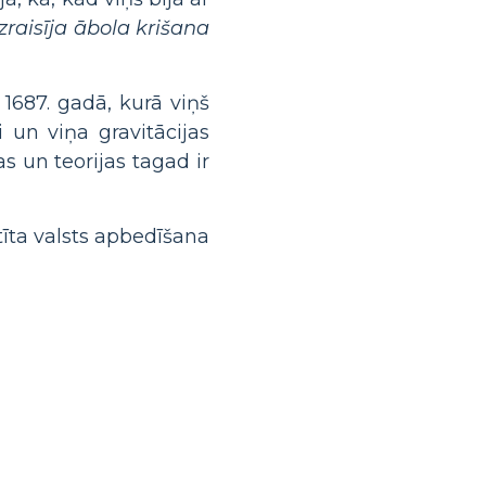
zraisīja ābola krišana
1687. gadā, kurā viņš
 un viņa gravitācijas
s un teorijas tagad ir
īta valsts apbedīšana
i