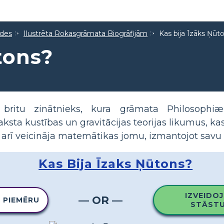
ides
Ilustrēta Rokasgrāmata Biogrāfijām
Kas bija Īzāks Ņūt
tons?
britu zinātnieks, kura grāmata Philosophiæ 
ksta kustības un gravitācijas teorijas likumus, 
 arī veicināja matemātikas jomu, izmantojot savu 
Kas Bija Īzaks Ņūtons?
IZVEIDOJ
— OR —
O PIEMĒRU
STĀSTU