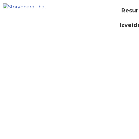
Resur
Izveid