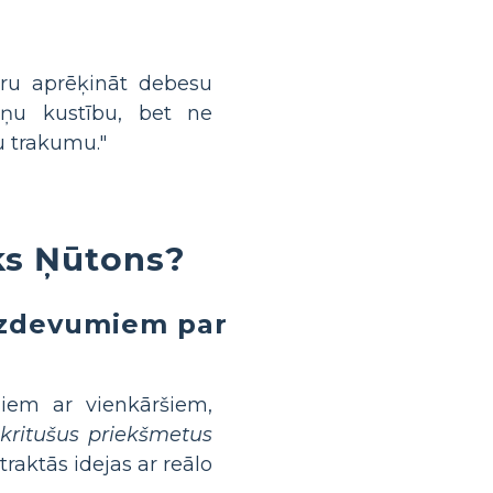
aru aprēķināt debesu
ņu kustību, bet ne
u trakumu."
aks Ņūtons?
 uzdevumiem par
miem ar vienkāršiem,
 kritušus priekšmetus
raktās idejas ar reālo