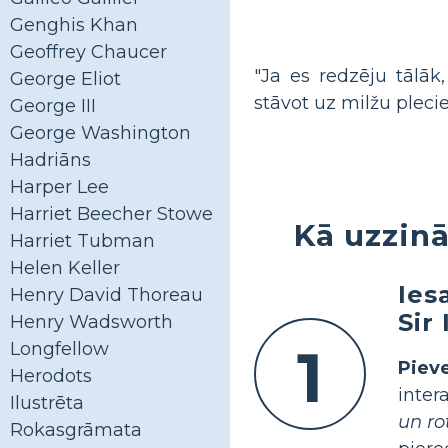
Genghis Khan
Geoffrey Chaucer
"Ja es redzēju tālāk, 
George Eliot
stāvot uz milžu pleci
George III
George Washington
Hadriāns
Harper Lee
Harriet Beecher Stowe
Kā uzzinā
Harriet Tubman
Helen Keller
Ies
Henry David Thoreau
Sir
Henry Wadsworth
1
Longfellow
Piev
Herodots
inte
Ilustrēta
un ro
Rokasgrāmata