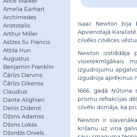
Alice Walker
Amelia Earhart
Archimedes
Isaac Newton bija b
Aristotelis
Apvienotajā Karalistē.
Arthur Miller
cilvēks cilvēces vēst
Asīzes Sv. Francis
Attila Hun
Newton izstrādāja 
Augustus
visietekmīgākais m
Benjamin Franklin
izgudrojumu apgalvo a
Čārlzs Darvins
izgudroja aprēķinus n
Čārlzs Dikenss
1666. gadā Ņūtona s
Claudius
prismu refrakcijas dē
Dante Alighieri
cilvēki domāja, ka pr
Denis Diderot
Džons Adamss
Newton ir slavenāka
Džons Lokss
krišanu uz viņa galva
Džordžs Orvels
savu smaguma teoriju.