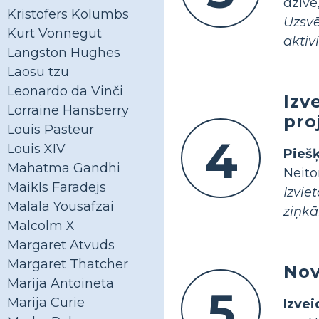
dzīvē
Kristofers Kolumbs
Uzsv
Kurt Vonnegut
aktivi
Langston Hughes
Laosu tzu
Leonardo da Vinči
Izv
Lorraine Hansberry
pro
Louis Pasteur
4
Louis XIV
Pieš
Mahatma Gandhi
Neit
Maikls Faradejs
Izvie
Malala Yousafzai
ziņkā
Malcolm X
Margaret Atvuds
Margaret Thatcher
Nov
Marija Antoineta
5
Marija Curie
Izvei