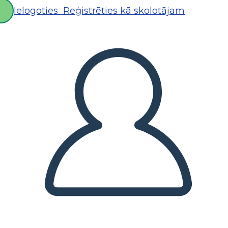
Ielogoties
Reģistrēties kā skolotājam
D