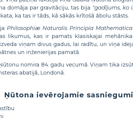
a domāja par gravitāciju, tas bija
"gadījums, ko i
kata, ka tas ir tāds, kā sākās krītošā ābolu stāsts.
oja
Philosophiæ Naturalis Principia Mathematica
as likumus, kas ir pamats klasiskajai mehānikai
veda viņam divus gadus, lai radītu, un viņa ideja
tnes un inženierijas pamatā.
 Ņūtonu nomira 84. gadu vecumā. Viņam tika izsūt
steras abatijā, Londonā.
Ņūtona ievērojamie sasniegum
ustību
mi