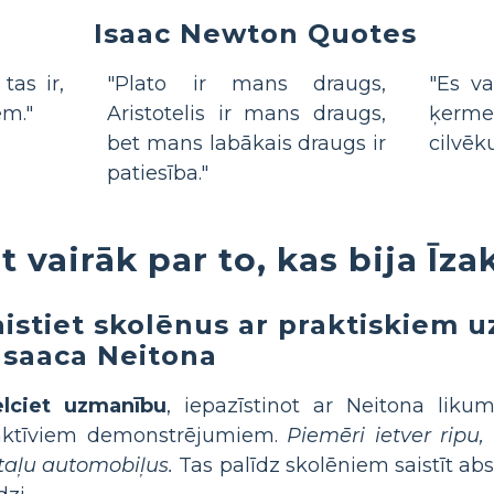
Isaac Newton Quotes
tas ir,
"Plato ir mans draugs,
"Es v
em."
Aristotelis ir mans draugs,
ķerme
bet mans labākais draugs ir
cilvēk
patiesība."
t vairāk par to, kas bija Īz
aistiet skolēnus ar praktiskiem
 Isaaca Neitona
elciet uzmanību
, iepazīstinot ar Neitona liku
raktīviem demonstrējumiem.
Piemēri ietver ripu,
taļu automobiļus.
Tas palīdz skolēniem saistīt abst