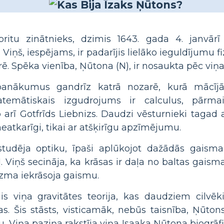
ritu zinātnieks, dzimis 1643. gada 4. janvār
 Viņš, iespējams, ir padarījis lielāko ieguldījumu f
urē. Spēka vienība, Ņūtona (N), ir nosaukta pēc vi
panākumus gandrīz katrā nozarē, kurā mācīj
atemātiskais izgudrojums ir calculus, pārma
rī Gotfrīds Liebnizs. Daudzi vēsturnieki tagad a
eatkarīgi, tikai ar atšķirīgu apzīmējumu.
tudēja optiku, īpaši aplūkojot dažādās gaismas
ļ. Viņš secināja, ka krāsas ir daļa no baltas gaism
izma iekrāsoja gaismu.
is viņa gravitātes teorija, kas daudziem cilvēk
s. Šis stāsts, visticamāk, nebūs taisnība, Ņūton
 Viņa paziņa rakstīja viņa Isaaka Ņūtona biogrāfijā