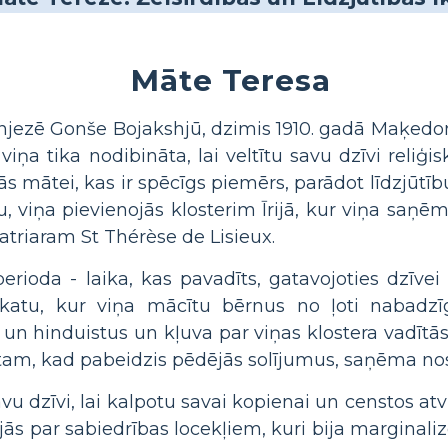
Māte Teresa
njezē Gonše Bojakshjū, dzimis 1910. gadā Maķedo
ņa tika nodibināta, lai veltītu savu dzīvi reliģ
ās mātei, kas ir spēcīgs piemērs, parādot līdzjūtīb
du, viņa pievienojās klosterim Īrijā, kur viņa sa
triaram St Thérèse de Lisieux.
perioda - laika, kas pavadīts, gatavojoties dzīve
olkatu, kur viņa mācītu bērnus no ļoti nabad
un hinduistus un kļuva par viņas klostera vadītās
tam, kad pabeidzis pēdējās solījumus, saņēma n
vu dzīvi, lai kalpotu savai kopienai un censtos atv
s par sabiedrības locekļiem, kuri bija marginalizēt