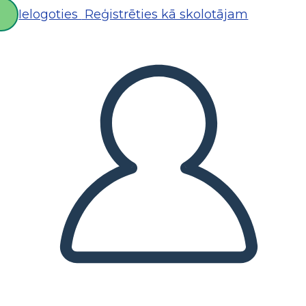
Ielogoties
Reģistrēties kā skolotājam
D