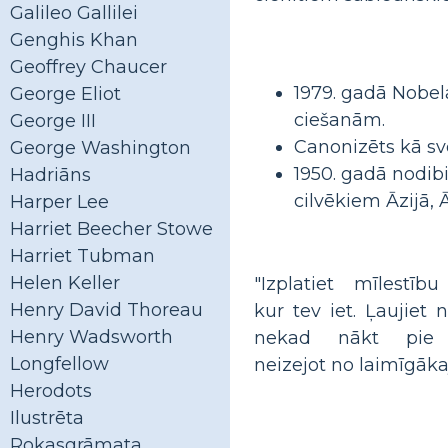
Galileo Gallilei
Genghis Khan
Geoffrey Chaucer
1979. gadā Nobela
George Eliot
ciešanām.
George III
Canonizēts kā svē
George Washington
1950. gadā nodib
Hadriāns
cilvēkiem Āzijā, 
Harper Lee
Harriet Beecher Stowe
Harriet Tubman
Helen Keller
"Izplatiet mīlestību
Henry David Thoreau
kur tev iet. Ļaujiet 
Henry Wadsworth
nekad nākt pie t
Longfellow
neizejot no laimīgāka
Herodots
Ilustrēta
Rokasgrāmata