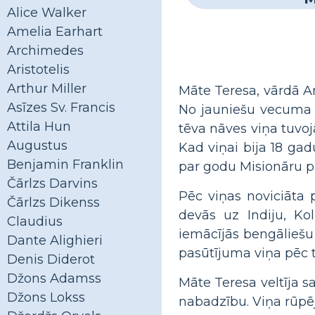
Alice Walker
Amelia Earhart
Archimedes
Aristotelis
Arthur Miller
Māte Teresa, vārdā A
Asīzes Sv. Francis
No jauniešu vecuma vi
Attila Hun
tēva nāves viņa tuvoj
Augustus
Kad viņai bija 18 ga
Benjamin Franklin
par godu Misionāru pa
Čārlzs Darvins
Pēc viņas noviciāta 
Čārlzs Dikenss
devās uz Indiju, K
Claudius
iemācījās bengāliešu 
Dante Alighieri
pasūtījuma viņa pēc 
Denis Diderot
Džons Adamss
Māte Teresa veltīja sa
Džons Lokss
nabadzību. Viņa rūpējā