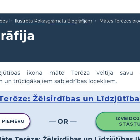
ides
Ilustrēta Rokasgrāmata Biogrāfijām
Mātes Terēzes biog
rāfija
zjūtības ikona māte Terēza veltīja savu dz
m un trūcīgākajiem sabiedrības locekļiem.
Terēze: Žēlsirdības un Līdzjūtība
IZVEIDOJ
— OR —
O PIEMĒRU
STĀSTU