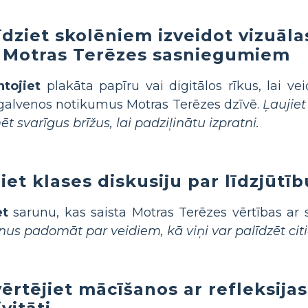
īdziet skolēniem izveidot vizuālas
 Motras Terēzes sasniegumiem
tojiet
plakāta papīru vai digitālos rīkus, lai veid
galvenos notikumus Motras Terēzes dzīvē.
Ļaujiet
ēt svarīgus brīžus, lai padziļinātu izpratni.
iet klases diskusiju par līdzjūtī
et
sarunu, kas saista Motras Terēzes vērtības ar 
nus padomāt par veidiem, kā viņi var palīdzēt ci
ērtējiet mācīšanos ar refleksijas