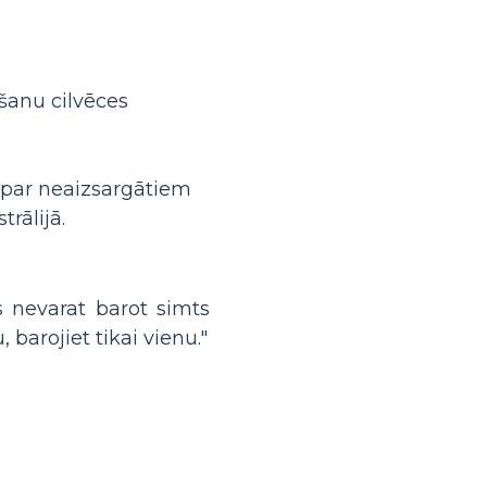
gšanu cilvēces
s par neaizsargātiem
rālijā.
s nevarat barot simts
, barojiet tikai vienu."