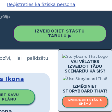
Reģistrēties kā fiziska persona
rāfija
IZVEIDOJIET STĀSTU
TABULU ▶
īvi, lai palīdzētu
VAI VĒLATIES
IZVEIDOT TĀDU
SCENĀRIJU KĀ ŠIS?
s Ikona
IZMĒĢINIET
STORYBOARD THAT!
IET SAVU
 PLĀNU
IZVEIDOJIET STĀSTU
SHĒMU