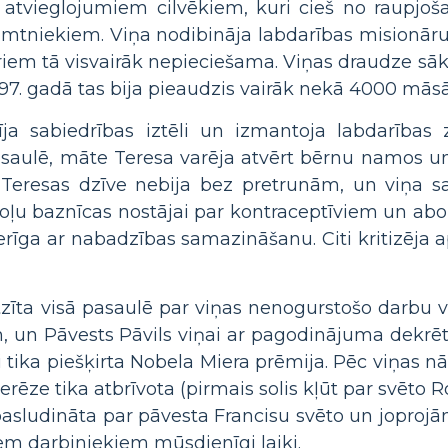
 atvieglojumiem cilvēkiem, kuri cieš no raupjoša
tniekiem. Viņa nodibināja labdarības misionārus
riem tā visvairāk nepieciešama. Viņas draudze sākā
997. gadā tas bija pieaudzis vairāk nekā 4000 mās
tīja sabiedrības iztēli un izmantoja labdarības
asaulē, māte Teresa varēja atvērt bērnu namos un
Teresas dzīve nebija bez pretrunām, un viņa sa
oļu baznīcas nostājai par kontraceptīviem un abor
erīga ar nabadzības samazināšanu. Citi kritizēja
tzīta visā pasaulē par viņas nenogurstošo darbu 
, un Pāvests Pāvils viņai ar pagodinājuma dekrēt
i tika piešķirta Nobela Miera prēmija. Pēc viņas n
ze tika atbrīvota (pirmais solis kļūt par svēto 
pasludināta par pāvesta Francisu svēto un joprojām
em darbiniekiem mūsdienīgi laiki.