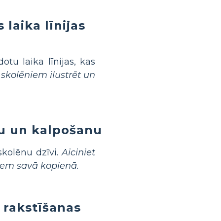
 laika līnijas
otu laika līnijas, kas
 skolēniem ilustrēt un
bu un kalpošanu
skolēnu dzīvi.
Aiciniet
tiem savā kopienā.
 rakstīšanas