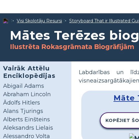
Visi Skolotāju Resursi
Storyboard That ir Illustrated Gu
Mātes Terēzes biog
Ilustrēta Rokasgrāmata Biogrāfijām
Vairāk Attēlu
Labdarības un līd
Enciklopēdijas
visneaizsargātākajie
Abigail Adams
Abraham Lincoln
Māte 
Ādolfs Hitlers
Alans Tjurings
Alberts Einšteins
KOPĒJIET Š
Aleksandrs Lielais
Alessandro Volta