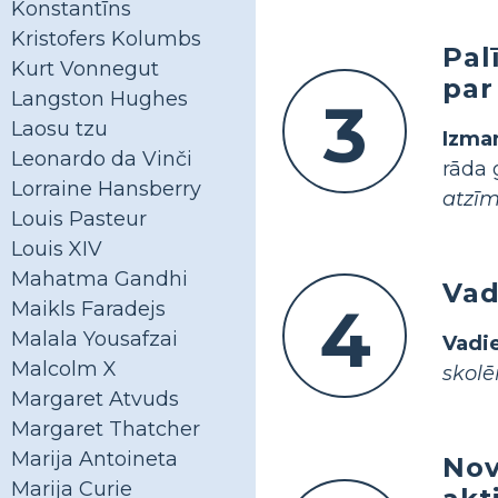
Konstantīns
Kristofers Kolumbs
Pal
Kurt Vonnegut
par
Langston Hughes
3
Laosu tzu
Izman
Leonardo da Vinči
rāda 
Lorraine Hansberry
atzīm
Louis Pasteur
Louis XIV
Mahatma Gandhi
Vad
4
Maikls Faradejs
Malala Yousafzai
Vadi
Malcolm X
skolē
Margaret Atvuds
Margaret Thatcher
Marija Antoineta
Nov
Marija Curie