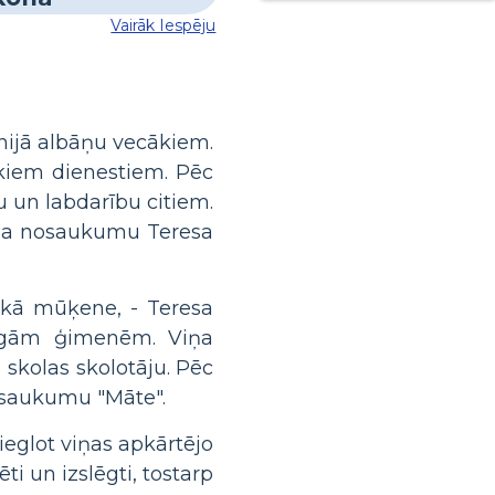
Vairāk Iespēju
nijā albāņu vecākiem.
iskiem dienestiem. Pēc
u un labdarību citiem.
ņēma nosaukumu Teresa
i kā mūķene, - Teresa
zīgām ģimenēm. Viņa
 skolas skolotāju. Pēc
osaukumu "Māte".
ieglot viņas apkārtējo
i un izslēgti, tostarp