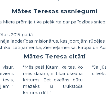
Mātes Teresas sasniegumi
 Miera prēmija tika piešķirta par palīdzības snie
tais 2015. gadā.
ināja labdarības misionārus, kas joprojām rūpēja
Āfrikā, Latīņamerikā, Ziemeļamerikā, Eiropā un Aust
Mātes Teresa citāti
 visur,
"Mēs paši jūtam, ka tas, ko
"Ja jū
neviens
mēs darām, ir tikai okeāna
cilvēku
evis,
kritums. Bet okeāns būtu
jiem. "
mazāks šī trūkstošā
krituma dēļ. "