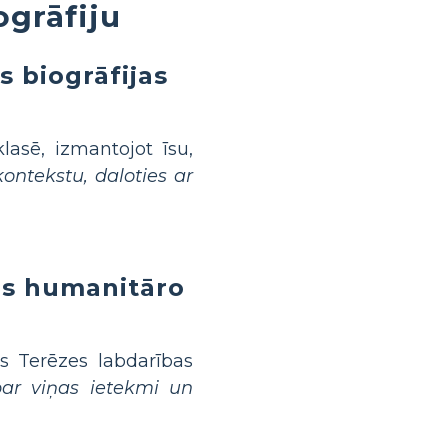
ogrāfiju
s biogrāfijas
asē, izmantojot īsu,
ontekstu, daloties ar
es humanitāro
s Terēzes labdarības
par viņas ietekmi un