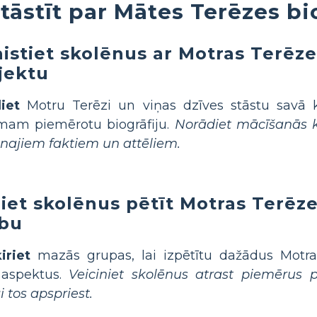
tāstīt par Mātes Terēzes bi
aistiet skolēnus ar Motras Terēze
jektu
iet
Motru Terēzi un viņas dzīves stāstu savā kl
mam piemērotu biogrāfiju.
Norādiet mācīšanās k
najiem faktiem un attēliem.
iet skolēnus pētīt Motras Terēz
bu
iriet
mazās grupas, lai izpētītu dažādus Motra
 aspektus.
Veiciniet skolēnus atrast piemērus 
i tos apspriest.