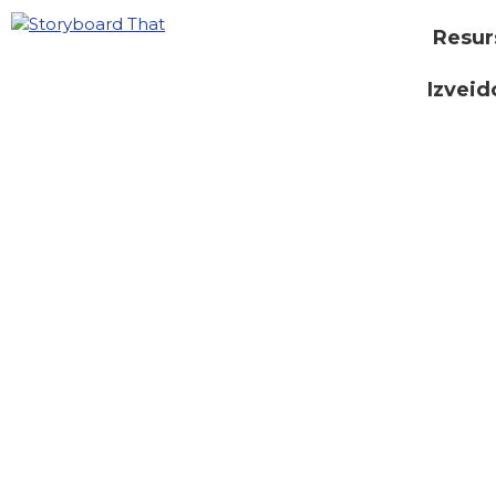
Resur
Izveid