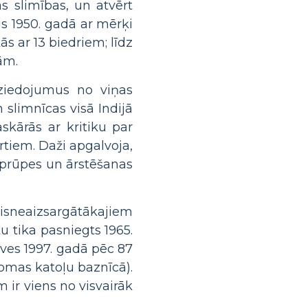
s slimības, un atvērt
 1950. gadā ar mērķi
s ar 13 biedriem; līdz
ām.
 ziedojumus no viņas
 slimnīcas visā Indijā
skārās ar kritiku par
tiem. Daži apgalvoja,
 aprūpes un ārstēšanas
visneaizsargātākajiem
u tika pasniegts 1965.
āves 1997. gadā pēc 87
Romas katoļu baznīcā).
 ir viens no visvairāk