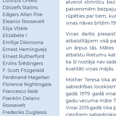
Džordžs Orvels
atverot slimnīcu bez
Džozefs Staļins
patversmēm bezpajum
Edgars Allan Poe
rūpēties par tiem, ku
Eleanor Roosevelt
viņas nāves brīdim 1
Elija Vīzele
Viņas darbs piesais
Elizabete I
atbalstītājiem visā p
Emīlija Dikinsona
un ārpus tās. Mātes 
Ernest Hemingvejs
atbalstu Rietumu kat
Ernest Rutherford
ka šī nostāja nav sad
Ervīns Šrēdingers
kvalitāti viņas mājās.
F. Scott Fitzgerald
Ferdinand Magellan
Mother Teresa tika a
Florence Nightingale
sabiedrības locekļiem
Francesco Redi
gadā. 1979. gadā viņa
Franklin Delano
gadu vecuma māte Terē
Roosevelt
Viņai 2015.gadā tika 
Frederiks Duglasss
cienītiem sabiedriski