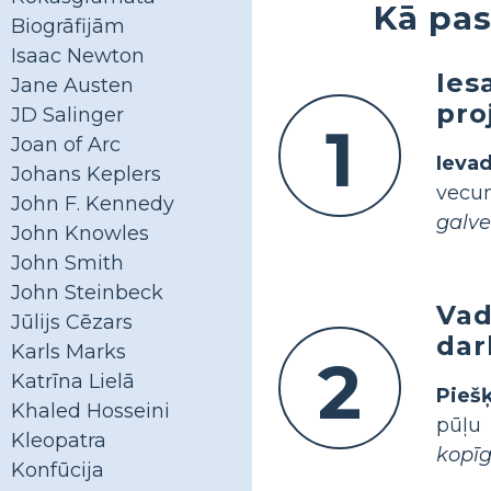
Kā pas
Biogrāfijām
Isaac Newton
Ies
Jane Austen
pro
JD Salinger
1
Joan of Arc
Ievad
Johans Keplers
vecu
John F. Kennedy
galve
John Knowles
John Smith
John Steinbeck
Vad
Jūlijs Cēzars
dar
Karls Marks
2
Katrīna Lielā
Piešķ
Khaled Hosseini
pūļu
Kleopatra
kopīg
Konfūcija