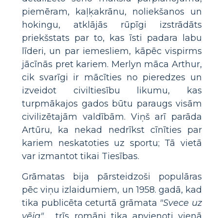
piemēram, kaļķakrānu, noliekšanos un
hokingu, atklājās rūpīgi izstrādāts
priekšstats par to, kas īsti padara labu
līderi, un par iemesliem, kāpēc vispirms
jācīnās pret kariem. Merlyn māca Arthur,
cik svarīgi ir mācīties no pieredzes un
izveidot civiltiesību likumu, kas
turpmākajos gados būtu paraugs visām
civilizētajām valdībām. Viņš arī parāda
Artūru, ka nekad nedrīkst cīnīties par
kariem neskatoties uz sportu; Tā vietā
var izmantot tikai Tiesības.
Grāmatas bija pārsteidzoši populāras
pēc viņu izlaidumiem, un 1958. gadā, kad
tika publicēta ceturtā grāmata
"Svece uz
vēja"
, trīs romāni tika apvienoti vienā