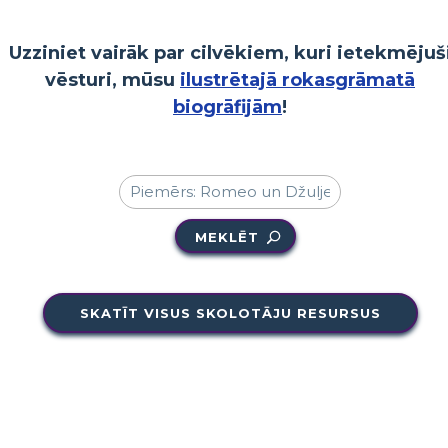
Uzziniet vairāk par cilvēkiem, kuri ietekmējuš
vēsturi, mūsu
ilustrētajā rokasgrāmatā
biogrāfijām
!
MEKLĒT
SKATĪT VISUS SKOLOTĀJU RESURSUS