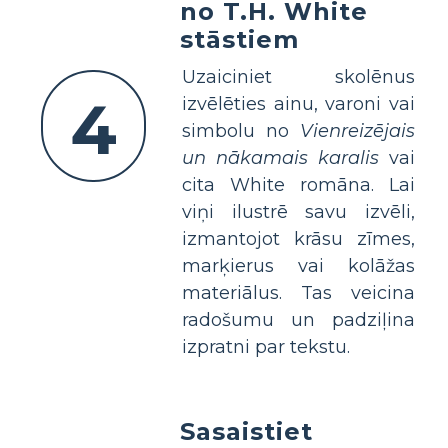
no T.H. White
stāstiem
Uzaiciniet skolēnus
4
izvēlēties ainu, varoni vai
simbolu no
Vienreizējais
un nākamais karalis
vai
cita White romāna. Lai
viņi ilustrē savu izvēli,
izmantojot krāsu zīmes,
marķierus vai kolāžas
materiālus. Tas veicina
radošumu un padziļina
izpratni par tekstu.
Sasaistiet