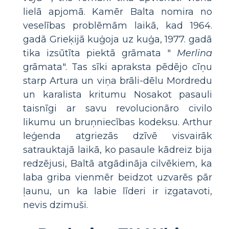
lielā apjomā. Kamēr Balta nomira no
veselības problēmām laikā, kad 1964.
gadā Grieķijā kuģoja uz kuģa, 1977. gadā
tika izsūtīta piektā grāmata "
Merlina
grāmata". Tas sīki apraksta pēdējo cīņu
starp Artura un viņa brāli-dēlu Mordredu
un karalista kritumu Nosakot pasauli
taisnīgi ar savu revolucionāro civilo
likumu un bruņniecības kodeksu. Arthur
leģenda atgriezās dzīvē visvairāk
satrauktajā laikā, ko pasaule kādreiz bija
redzējusi, Baltā atgādināja cilvēkiem, ka
laba griba vienmēr beidzot uzvarēs pār
ļaunu, un ka labie līderi ir izgatavoti,
nevis dzimuši.