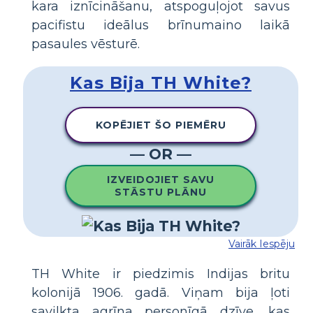
kara iznīcināšanu, atspoguļojot savus
pacifistu ideālus brīnumaino laikā
pasaules vēsturē.
Kas Bija TH White?
KOPĒJIET ŠO PIEMĒRU
— OR —
IZVEIDOJIET SAVU
STĀSTU PLĀNU
Vairāk Iespēju
TH White ir piedzimis Indijas britu
kolonijā 1906. gadā. Viņam bija ļoti
savilkta agrīna personīgā dzīve, kas