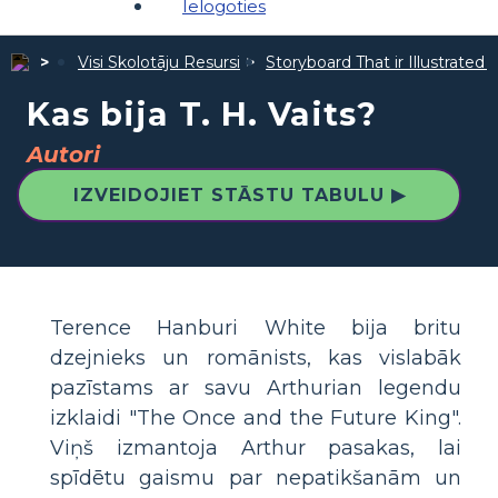
Ielogoties
Visi Skolotāju Resursi
Storyboard That ir Illustrated 
Kas bija T. H. Vaits?
Autori
IZVEIDOJIET STĀSTU TABULU ▶
Terence Hanburi White bija britu
dzejnieks un romānists, kas vislabāk
pazīstams ar savu Arthurian legendu
izklaidi "The Once and the Future King".
Viņš izmantoja Arthur pasakas, lai
spīdētu gaismu par nepatikšanām un