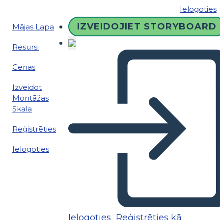
Ielogoties
IZVEIDOJIET STORYBOARD
Mājas Lapa
Resursi
Cenas
Izveidot
Montāžas
Skala
Reģistrēties
Ielogoties
Ielogoties
Reģistrēties kā