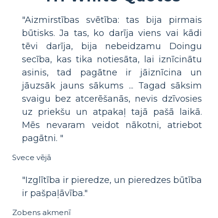
"Aizmirstības svētība: tas bija pirmais
būtisks. Ja tas, ko darīja viens vai kādi
tēvi darīja, bija nebeidzamu Doingu
secība, kas tika notiesāta, lai iznīcinātu
asinis, tad pagātne ir jāiznīcina un
jāuzsāk jauns sākums ... Tagad sāksim
svaigu bez atcerēšanās, nevis dzīvosies
uz priekšu un atpakaļ tajā pašā laikā.
Mēs nevaram veidot nākotni, atriebot
pagātni. "
Svece vējā
"Izglītība ir pieredze, un pieredzes būtība
ir pašpaļāvība."
Zobens akmenī