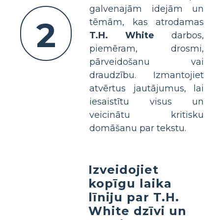
galvenajām idejām un
2
tēmām, kas atrodamas
T.H. White
darbos,
piemēram, drosmi,
pārveidošanu vai
draudzību. Izmantojiet
atvērtus jautājumus, lai
iesaistītu visus un
veicinātu kritisku
domāšanu par tekstu.
Izveidojiet
kopīgu laika
līniju par T.H.
White dzīvi un