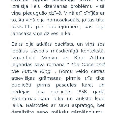
izraisīja lielu dzeršanas problēmu visā
viņa pieaugušo dzīvē. Viņš arī cīnījās ar
to, ka viņš bija homoseksuāls, jo tas tika
uzskatīts par traucējumiem, kas bija
jānosaka viņa dzīves laikā.
Balts bija atklāts pacifists, un viņš šos
ideālus uzvedis mūsdienīgā kontekstā,
izmantojot Merlyn un King Arthur
leģendas savā romānā "
The Once and
the Future King"
. Romu veido četras
atsevišķas grāmatas: pirmie trīs tika
publicēti pirms pasaules kara, un
pēdējais tika publicēts 1958. gadā
Vjetnamas kara laikā un aukstā kara
laikā. Balstoties ar savu asprātīgo, bet
detalizēto seno mākslu pārplānojumu,