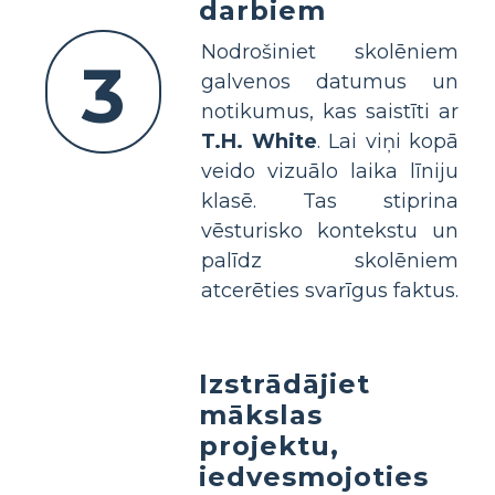
darbiem
Nodrošiniet skolēniem
3
galvenos datumus un
notikumus, kas saistīti ar
T.H. White
. Lai viņi kopā
veido vizuālo laika līniju
klasē. Tas stiprina
vēsturisko kontekstu un
palīdz skolēniem
atcerēties svarīgus faktus.
Izstrādājiet
mākslas
projektu,
iedvesmojoties