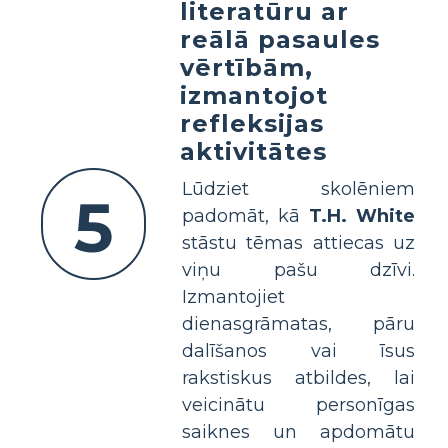
literatūru ar
reālā pasaules
vērtībām,
izmantojot
refleksijas
aktivitātes
Lūdziet skolēniem
5
padomāt, kā
T.H. White
stāstu tēmas attiecas uz
viņu pašu dzīvi.
Izmantojiet
dienasgrāmatas, pāru
dalīšanos vai īsus
rakstiskus atbildes, lai
veicinātu personīgas
saiknes un apdomātu