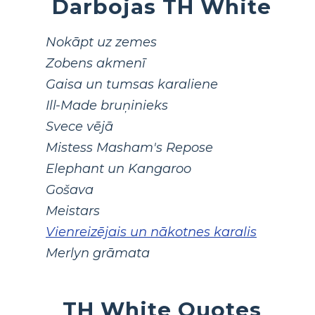
Darbojas TH White
Nokāpt uz zemes
Zobens akmenī
Gaisa un tumsas karaliene
Ill-Made bruņinieks
Svece vējā
Mistess Masham's Repose
Elephant un Kangaroo
Gošava
Meistars
Vienreizējais un nākotnes karalis
Merlyn grāmata
TH White Quotes