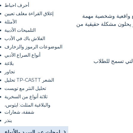
أحرف احباط
إغلاق القراءة مغلف تعيين
في مشاريع واقعية وشخصية مهمة
الأمثلة
 يحلون مشكلة حقيقية من
التلميحات الأدبية
الفلاش باك في الأدب
الموضوعات الرموز والزخارف
أنواع الصراع الأدبي
لتي تسمح للطلاب
بلاغة
تجاور
تحليل TP-CASTT الشعر
تحليل النثر مع تويست
ثلاثة أنواع من السخرية
والبلاغية المثلث: ايثوس،
شفقة، شعارات
ينذر
لمحات عن السرد والأنواع