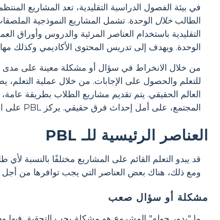
في بيئة الفصول الدراسية التقليدية، تعد المشاريع المنتظم
الطالب
خلال
الوحدة. تشمل المشاريع النموذجية الملصقات
التقليدية باستخدام العناصر المرئية والدروس وأوراق الع
الوحدة. ويهدف إلى تدريس المحتوى الأكاديمي وكذلك مهارا
من خلال الانخراط في سؤال أو مشكلة معينة على مدى ف
للتعلم والحصول على الإجابات. من خلال عملية التعلم، 
العالم الحقيقي. يتم تقديم مشاريع الطلاب بطريقة عامة، 
المجتمع، على أمل إحداث فرق حقيقي. يركز PBL على العملية والتعاون، في حين أن المشروع العادي هو مجرد نهاية للوحدة.
العناصر الرئيسية للـ PBL
قد يبدو التعلم القائم على المشاريع مختلفًا بالنسبة لأي ط
ومع ذلك، هناك بعض العناصر التي يجب توافرها من أجل تع
مشكلة أو سؤال صعب
ما "يدور حوله" المشروع هو مشكلة يجب التحقيق فيها وحل