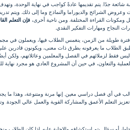
ة شائعة جدًا. يتم تقديمها عادةً كواجب في نهاية الوحدة، وتهدف
 وعروض الشرائح والديوراما والنماذج وما إلى ذلك. ويتم تدري
مل ومكونات القراءة المختلفة. ومن ناحية أخرى،
فإن التعلم الق
ت النجاح ومهارات التفكير النقدي.
ترة طويلة من الزمن، ينغمس الطلاب فيها، ويعملون في مجم
يطبق الطلاب ما يعرفونه بطرق ذات معنى، ويكونون قادرين على
ليس فقط لزملائهم في الفصل والمعلمين وعائلاتهم، ولكن أيضًا
الب في أي فصل دراسي معين. إنها مرنة ومتنوعة، وهذا ما يجعلها م
زيز التعلم الأعمق والمشاركة القوية والعمل عالي الجودة. وت
ها، أو سؤال يتم استكشافه والإجابة عليه. إذا كان الطلاب م