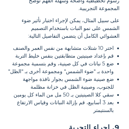
رسوم تخطيطية واضحة وسهلة الفهم توضح
المجموعة التجريبية.
على سبيل المثال، يمكن لإجراء اختبار تأثير ضوء
الشمس على نمو النبات باستخدام التصميم
العشوائي الكامل أن يتضمن التفاصيل التالية:
اختر 10 شتلات متشابهة من نفس العمر والصنف
قم بإعداد صينيتين متطابقتين بنفس خليط التربة
ضع 5 نباتات في كل صينية، وقم بتسمية مجموعة
واحدة بـ "ضوء الشمس" ومجموعة أخرى بـ "الظل"
ضع صينية ضوء الشمس بجوار نافذة مواجهة
للجنوب، وصينية الظل في خزانة مظلمة
سقي كلا الصينيتين بـ 50 مل من الماء كل يومين
بعد 3 أسابيع، قم بإزالة النباتات وقياس الارتفاع
بالسنتيمتر
9. إجراء التجربة