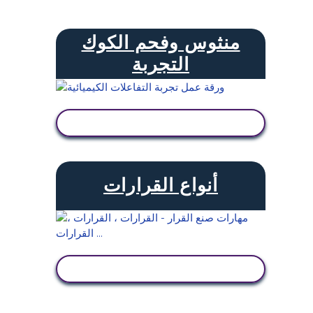
منثوس وفحم الكوك
التجربة
عرض النشاط
أنواع القرارات
عرض النشاط