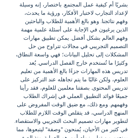
بشريًا أم كيفية عمل المجتمع. باختصار، إنه وسيلة
لإعداد التجارب لاختبار الأفكار، ورؤية ما يحدث،
وفهم نتائجنا. وهو بالغ الأهمية للطلاب والباحثين
الذين يرغبون في الإجابة على أسئلة علمية مهمة
وفهم العالم بشكل أفضل. يمكن تطبيق مهارات
التصميم التجريبي في مجالات تتراوح من حل
المشكلات إلى تحليل البيانات؛ فهي واسعة النطاق،
وكثيرًا ما تُستخدم خارج الفصل الدراسي. يُعد
تدريس هذه المهارات جزءًا بالغ الأهمية من تعليم
العلوم، ولكن غالبًا ما يتم تجاهله عند التركيز على
تدريس المحتوى. بصفتنا معلمين للعلوم، فقد رأينا
جميعًا فوائد التطبيق العملي في إشراك الطلاب
وفهمهم. ومع ذلك، مع ضيق الوقت المفروض على
المنهج الدراسي، قد يتقلص الوقت اللازم للطلاب
لتطوير مهارات تصميم البحث التجريبي والاستقصاء.
في كثير من الأحيان، يُمنحون "وصفة" ليتبعوها، مما
يمنعهم من تولي زمام أمورهم العملية. منذ الصغر،