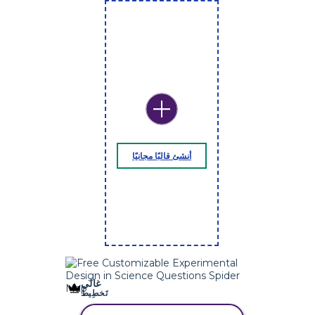
أنشئ قالبًا مجانيًا
غالي
تَخطِيط