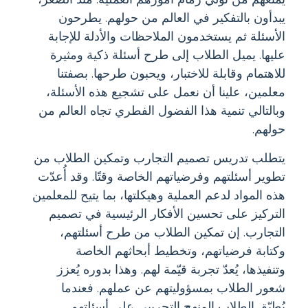
يبدأون بالتفكير في العالم من حولهم. يطرحون
الأسئلة ثم يستخدمون الملاحظات والأدلة للإجابة
عليها. يميل الطلاب إلى طرح أسئلة ذكية ومثيرة
للاهتمام وقابلة للاختبار، ويحبون طرحها. بصفتنا
معلمين، علينا أن نعمل على تشجيع هذه الأسئلة،
وبالتالي تنمية هذا الفضول الفطري تجاه العالم من
حولهم.
يتطلب تدريس تصميم التجارب وتمكين الطلاب من
تطوير أسئلتهم وفرضياتهم الخاصة وقتًا. وقد أُعدّت
هذه المواد لدعم العملية وهيكلتها، بما يتيح للمعلمين
التركيز على تحسين الأفكار الرئيسية في تصميم
التجارب. إن تمكين الطلاب من طرح أسئلتهم،
وكتابة فرضياتهم، وتخطيط أبحاثهم الخاصة
وتنفيذها، يُعدّ تجربة قيّمة لهم. وهذا بدوره يُعزز
شعور الطلاب بمسؤوليتهم عن عملهم. فعندما
يُطبّق الطلاب المنهج التجريبي على أسئلتهم