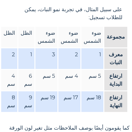
على سبيل المثال، في تجربة نمو النبات، يمكن
للطلاب تسجيل:
ضوء
ضوء
ضوء
الظل
الظل
مجموعة
الشمس
الشمس
الشمس
معرف
1
2
3
1
2
النبات
ارتفاع
5 سم
4 سم
5 سم
6
4
البداية
سم
سم
ارتفاع
18 سم
17 سم
19 سم
9
8
النهاية
سم
سم
كما يقومون أيضًا بوصف الملاحظات مثل تغير لون الورقة