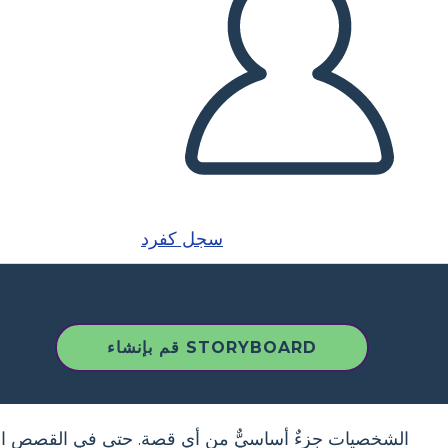
سجل كفرد
قم بإنشاء STORYBOARD
الشخصيات جزءٌ أساسيٌّ من أي قصة. حتى في القصص الت