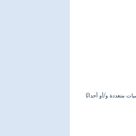
ت متعددة و/أو أحداثًا