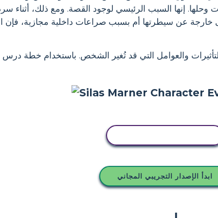
حلها. إنها السبب الرئيسي لوجود القصة. ومع ذلك، أثناء سرد ال
وى خارجة عن سيطرتها أم بسبب صراعات داخلية مجازية، فإن 
تأثيرات والعوامل التي قد تُغير الشخص. باستخدام خطة درس 
انسخ هذه القصة المصورة
ابدأ الإصدار التجريبي المجاني