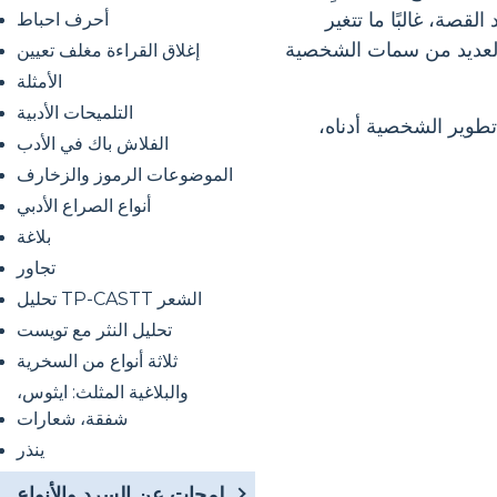
قصة، غالبًا ما تتغير
أحرف احباط
العديد من سمات الشخصية
إغلاق القراءة مغلف تعيين
الأمثلة
التلميحات الأدبية
تطوير الشخصية أدناه،
الفلاش باك في الأدب
الموضوعات الرموز والزخارف
أنواع الصراع الأدبي
بلاغة
تجاور
تحليل TP-CASTT الشعر
تحليل النثر مع تويست
ثلاثة أنواع من السخرية
والبلاغية المثلث: ايثوس،
شفقة، شعارات
ينذر
لمحات عن السرد والأنواع