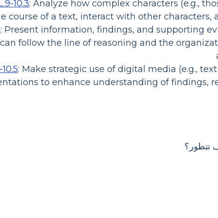
.9-10.3
:
Analyze how complex characters (e.g., thos
e course of a text, interact with other characters
4
:
Present information, findings, and supporting evi
s can follow the line of reasoning and the organiz
-10.5
:
Make strategic use of digital media (e.g., text
entations to enhance understanding of findings, r
ف تتطور؟