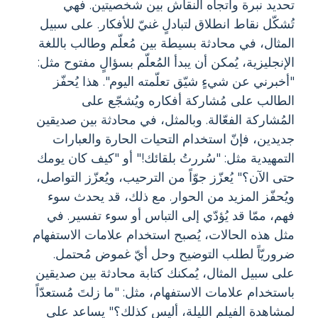
تحديد نبرة واتجاه النقاش بين شخصيتين. فهي
تُشكّل نقاط انطلاق لتبادلٍ غنيّ للأفكار. على سبيل
المثال، في محادثة بسيطة بين مُعلّم وطالب باللغة
الإنجليزية، يُمكن أن يبدأ المُعلّم بسؤالٍ مفتوح مثل:
"أخبرني عن شيءٍ شيّق تعلّمته اليوم". هذا يُحفّز
الطالب على مُشاركة أفكاره ويُشجّع على
المُشاركة الفعّالة. وبالمثل، في محادثة بين صديقين
جديدين، فإنّ استخدام التحيات الحارة والعبارات
التمهيدية مثل: "سُررتُ بلقائك!" أو "كيف كان يومك
حتى الآن؟" يُعزّز جوّاً من الترحيب، ويُعزّز التواصل،
ويُحفّز المزيد من الحوار. مع ذلك، قد يحدث سوء
فهم، ممّا قد يُؤدّي إلى التباس أو سوء تفسير. في
مثل هذه الحالات، يُصبح استخدام علامات الاستفهام
ضروريّاً لطلب التوضيح وحل أيّ غموض مُحتمل.
على سبيل المثال، يُمكنك كتابة محادثة بين صديقين
باستخدام علامات الاستفهام، مثل: "ما زلتَ مُستعدّاً
لمشاهدة الفيلم الليلة، أليس كذلك؟" يساعد على