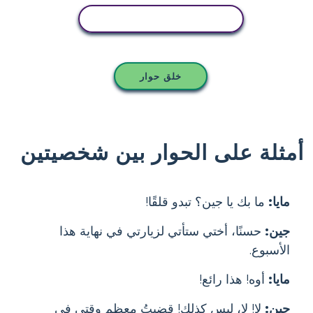
انسخ هذه القصة المصورة
خلق حوار
أمثلة على الحوار بين شخصيتين
مايا:
ما بك يا جين؟ تبدو قلقًا!
جين:
حسنًا، أختي ستأتي لزيارتي في نهاية هذا
الأسبوع.
مايا:
أوه! هذا رائع!
جين:
لا! لا، ليس كذلك! قضيتُ معظم وقتي في