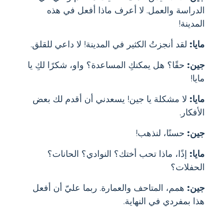
الدراسة والعمل. لا أعرف ماذا أفعل في هذه
المدينة!
مايا:
لقد أنجزتُ الكثير في المدينة! لا داعي للقلق.
جين:
حقًا؟ هل يمكنكِ المساعدة؟ واو، شكرًا لكِ يا
مايا!
مايا:
لا مشكلة يا جين! يسعدني أن أقدم لك بعض
الأفكار.
جين:
حسنًا، لنذهب!
مايا:
إذًا، ماذا تحب أختك؟ النوادي؟ الحانات؟
الحفلات؟
جين:
همم، المتاحف والعمارة. ربما عليّ أن أفعل
هذا بمفردي في النهاية.