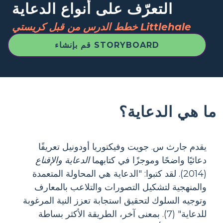
التعرّف على أنواع الدعاية
خطط الدرس من قبل كريستي Littlehale
قم بإنشاء STORYBOARD
ما هي الدعاية؟
يقدم جارث س. جويت وفيكتوريا أودونيل تعريفًا
دعائيًا واضحًا وموجزًا ​​في كتابهما
الدعاية والإقناع
(2014). لقد كتبوا: "الدعاية هي المحاولة المتعمدة
والمنهجية لتشكيل التصورات والتلاعب بالمعارف
وتوجيه السلوك لتحقيق استجابة تعزز النية المرغوبة
للدعاية" (7). بمعنى آخر، الطريقة الأكثر بساطة