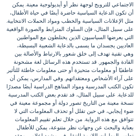
الاجتماعي للترويج لوجهة نظر أو أيديولوجية معينة. يمكن
أن تكون الدعاية السياسية حاضرة أيضًا في حياة الأطفال،
مثل الإعلانات السياسية والخطب ومواد الحملات الانتخابية.
على سبيل المثال، فإن السلوك المترابط والصورة الواقعية
التي يعرضها السياسيون الذين يختلطون مع المواطنين
العاديين يجسدان ما يسمى بالدعاية الشعبية البسيطة،
وهي تقنية تهدف إلى خلق شعور بالارتباط والأصالة بين
القادة والجمهور. قد تستخدم هذه الرسائل لغة مشحونة
عاطفيًا أو معلومات متحيزة أو حتى معلومات خاطئة للتأثير
على آراء الأشخاص ومعتقداتهم. وفي المدارس، يمكن أن
تكون الكتب المدرسية ومواد المناهج الدراسية أيضًا مصدرًا
للدعاية. على سبيل المثال، قد تقدم بعض الكتب المدرسية
نسخة معينة من التاريخ تصور دولة أو مجموعة معينة في
ضوء إيجابي، في حين تقلل أو تحذف المعلومات التي لا
تتوافق مع هذه الرواية. من خلال تعلم تقييم المعلومات
بعناية والبحث عن وجهات نظر متنوعة، يمكن للأطفال
تطوير المهارات اللازمة للتنقل في مشهد إعلامي معقد