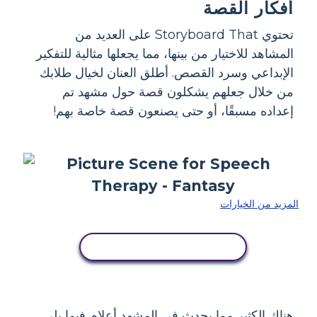
أفكار القصة
تحتوي Storyboard That على العديد من
المشاهد للاختيار من بينها، مما يجعلها مثالية للتفكير
الإبداعي وسرد القصص. أطلق العنان لخيال طلابك
من خلال جعلهم يشكلون قصة حول مشهد تم
إعداده مسبقًا، أو حتى يصنعون قصة خاصة بهم!
المزيد من الخيارات
انسخ هذه القصة المصورة
هناك الكثير مما يحدث في المشهد أعلاه. فيما يلي