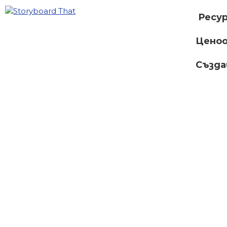
Ресу
Ценоо
Създ