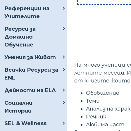
Референции на
Учителите
Ресурси за
Домашно
Обучение
Умения за Живот
На много ученици с
Всички Ресурси за
летните месеци. И
ENL
от книгите, които
Дейности на ELA
Обобщение
Теми
Социални
Анализ на хара
Истории
Речник
SEL & Wellness
Любима част