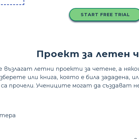
START FREE TRIAL
Проект за летен 
е възлагат летни проекти за четене, а няко
зберете или книга, която е била зададена, 
 са прочели. Учениците могат да създават 
ктера