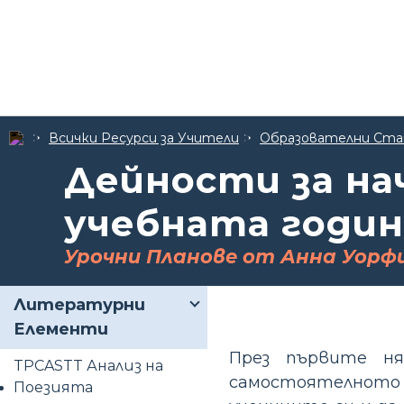
Всички Ресурси за Учители
Образователни Ста
Дейности за на
учебната годин
Урочни Планове от Анна Уорф
Литературни
Елементи
През първите н
TPCASTT Анализ на
самостоятелното 
Поезията