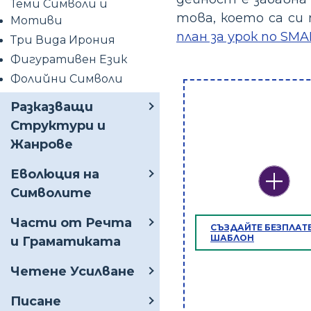
Теми Символи и
това, което са си
Мотиви
план за урок по SM
Три Вида Ирония
Фигуративен Език
Фолийни Символи
Разказващи
Структури и
Жанрове
Еволюция на
Символите
Части от Речта
СЪЗДАЙТЕ БЕЗПЛАТ
ШАБЛОН
и Граматиката
Четене Усилване
Писане