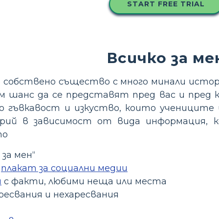
START FREE TRIAL
Всичко за ме
ое собствено същество с много минали исто
 шанс да се представят пред вас и пред кл
го гъвкавост и изкуство, които учениците 
рий в зависимост от вида информация, к
то
 за мен“
м
плакат за социални медии
и
с факти, любими неща или места
ресвания и нехаресвания