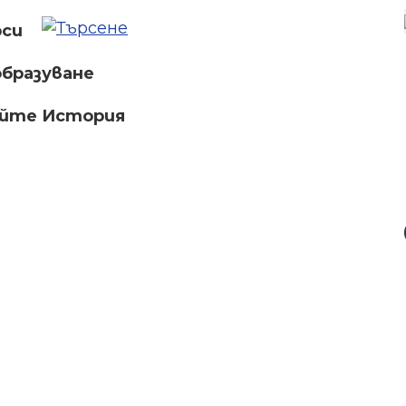
рси
бразуване
айте История