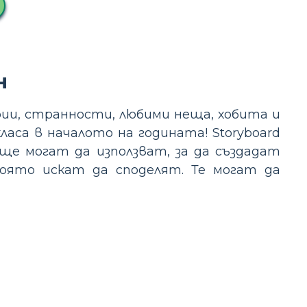
н
рии, странности, любими неща, хобита и
аса в началото на годината! Storyboard
ще могат да използват, за да създадат
оято искат да споделят. Те могат да