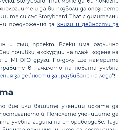
ски. Storyboard That може да ви помогне
нологиите и да ви позволи да опознаете
ците си със Storyboard That с дигитални
тни предложения за
книги и дейности за
ин и същ проект. Всеки има различно
ни почивки, екскурзии на плаж, ходене на
на и МНОГО други. По-долу ще намерите
аправите в началото на новата учебна
ния за дейности за „разбиване на леда“
!
ата
оито вие или вашите ученици искате да
 постигането ѝ. Помолете учениците да
ата учебна година на сторибордове. Тази
да видите дали учениците са постигнали