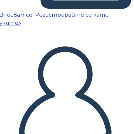
Вписвам се
Регистрирайте се като
учител