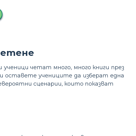
четене
и ученици четат много, много книги през
или оставете учениците да изберат една
невероятни сценарии, които показват