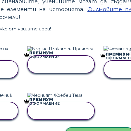
 сценариите, учениците могат да създа
е елементи на историята.
Филмовите п
рочели!
лко от нашите идеи!
ПРЕМИУМ
ПРЕМИУМ
ОФОРМЛЕНИЕ
ОФОРМЛЕН
КОПИРАЙТЕ ТАЗИ
АЗИ
КОПИР
РАЗКАЗКА
РА
ПРЕМИУМ
ОФОРМЛЕНИЕ
АЗИ
КОПИРАЙТЕ ТАЗИ
РАЗКАЗКА