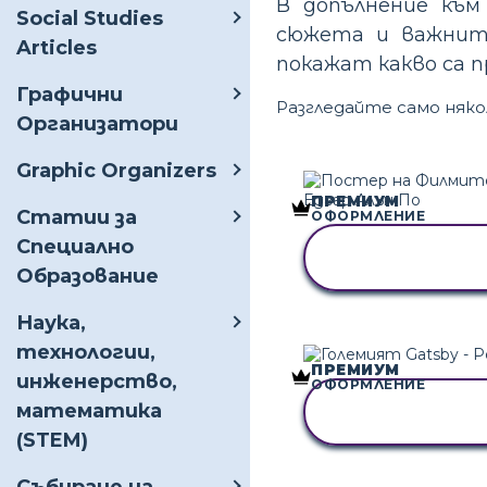
В допълнение към
Social Studies
сюжета и важнит
Articles
покажат какво са п
Графични
Разгледайте само няко
Организатори
Graphic Organizers
ПРЕМИУМ
Статии за
ОФОРМЛЕНИЕ
Специално
КОПИРАЙТЕ Т
РАЗКАЗКА
Образование
Наука,
технологии,
ПРЕМИУМ
инженерство,
ОФОРМЛЕНИЕ
КОПИРАЙТЕ Т
математика
РАЗКАЗКА
(STEM)