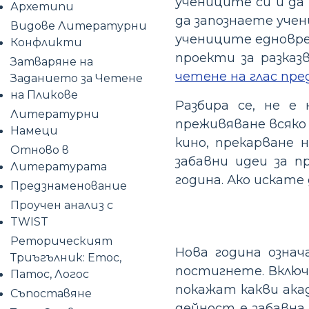
учениците си и да 
Архетипи
да запознаете уче
Видове Литературни
учениците едноврем
Конфликти
проекти за разказ
Затваряне на
четене на глас пре
Заданието за Четене
на Пликове
Разбира се, не е
Литературни
преживяване всяко 
Намеци
кино, прекарване 
Отново в
забавни идеи за 
Литературата
година. Ако искате
Предзнаменование
Проучен анализ с
TWIST
Реторическият
Нова година означ
Триъгълник: Етос,
постигнете. Включ
Патос, Логос
покажат какви акад
Съпоставяне
дейност е забавна