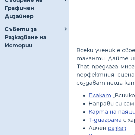
Събиране на
Графичен
Дизайнер
Съвети за
Разказване на
Истории
Всеки ученик е св
таланти. Дайте им
That предлага мно
перфектния сцена
създават неща ка
Плакат
„Всичко
Направи си са
Карта на паяц
Т-диаграма
с ха
Личен
разказ