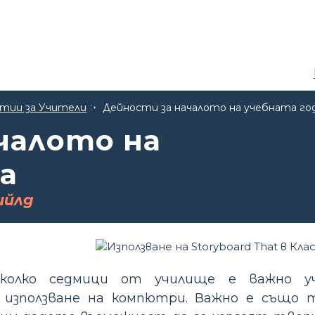
тии за Учители
Дейности за началото на учебната го
чалото на
а
ийлд
яколко седмици от училище е важно у
използване на компютри. Важно е също т