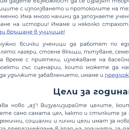
им дадете възможност да се изразят творче
ниците с използването и протоколите на тех
енно. Има много начини да запознаете учени
ване на истории! Имаме и няколко страхо
ди връщане в училище!
 нужно всички ученици да работят по ед
лято: лагери, стоене вкъщи, пътуване, семей
на време с приятели, излежаване на басей
проекти със сценарии, които можете да н
 да удължите забавлението, имаме и
предложе
Цели за годин
ава ново „аз“! Визуализирайте целите, к
ете само самата цел, както и стъпките за
емични, социални и лични цели имат за нов
 за преразглеждане в края на годината, за 