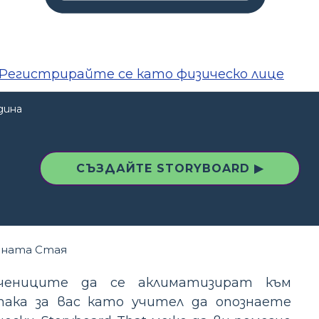
Регистрирайте се като физическо лице
дина
СЪЗДАЙТЕ STORYBOARD ▶
чениците да се аклиматизират към
ака за вас като учител да опознаете