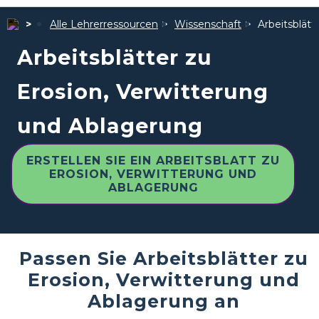
Alle Lehrerressourcen
Wissenschaft
Arbeitsblät
Arbeitsblätter zu
Erosion, Verwitterung
und Ablagerung
ERSTELLEN SIE EIN ARBEITSBLATT ZU
EROSION, VERWITTERUNG UND
ABLAGERUNG
Passen Sie Arbeitsblätter zu
Erosion, Verwitterung und
Ablagerung an