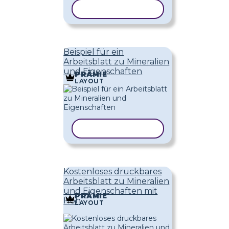
VORLAGE KOPIEREN
Beispiel für ein
Arbeitsblatt zu Mineralien
und Eigenschaften
PRÄMIE
LAYOUT
VORLAGE KOPIEREN
Kostenloses druckbares
Arbeitsblatt zu Mineralien
und Eigenschaften mit
PRÄMIE
Höh
LAYOUT