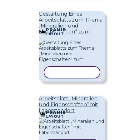
Gestaltung Eines
Arbeitsblatts zum Thema
„Mineralien und
PRÄMIE
Eigenschaften“ zum
LAYOUT
VORLAGE KOPIEREN
Arbeitsblatt „Mineralien
und Eigenschaften“ mit
Laborstandort
PRÄMIE
LAYOUT