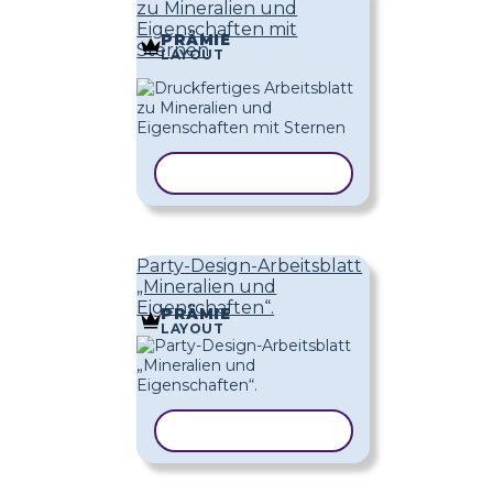
zu Mineralien und
Eigenschaften mit
PRÄMIE
Sternen
LAYOUT
VORLAGE KOPIEREN
Party-Design-Arbeitsblatt
„Mineralien und
Eigenschaften“.
PRÄMIE
LAYOUT
VORLAGE KOPIEREN