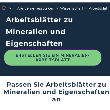
Alle Lehrerressourcen
Wissenschaft
Arbeitsblätt
Arbeitsblätter zu
Mineralien und
Eigenschaften
ERSTELLEN SIE EIN MINERALIEN-
ARBEITSBLATT
Passen Sie Arbeitsblätter zu
Mineralien und Eigenschaften
an