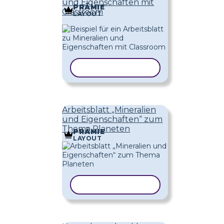
und Eigenschaften mit
PRÄMIE
Classroom
LAYOUT
VORLAGE KOPIEREN
Arbeitsblatt „Mineralien
und Eigenschaften“ zum
Thema Planeten
PRÄMIE
LAYOUT
VORLAGE KOPIEREN