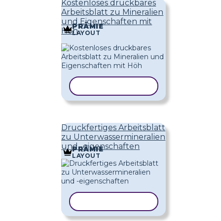
Kostenloses druckbares
Arbeitsblatt zu Mineralien
und Eigenschaften mit
PRÄMIE
Höh
LAYOUT
VORLAGE KOPIEREN
Druckfertiges Arbeitsblatt
zu Unterwassermineralien
und -eigenschaften
PRÄMIE
LAYOUT
VORLAGE KOPIEREN