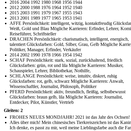
2016 2004 1992 1980 1968 1956 1944
2012 2000 1988 1976 1964 1952 1940
2015 2003 1991 1979 1967 1955 1943
2013 2001 1989 1977 1965 1953 1941
AFFE Persönlichkeit: intelligent, witzig, kontaktfreudig Glücksfa
Weiß, Gold und Blau Mögliche Karrieren: Erfinder, Lehrer, Komi
Reiseführer, Schriftsteller
DRACHEN Persönlichkeit: charismatisch, intelligent, energisch,
talentiert Glücksfarben: Gold, Silber, Grau, Gelb Mögliche Karrie
Politiker, Manager, Erfinder, Verkäufer
2014 2002 1990 1978 1966 1954 1942
SCHAF Persönlichkeit: stark, sozial, zurückhaltend, friedlich
Glücksfarben: grün, rot und lila Mögliche Karrieren: Musiker,
Schauspieler, Lehrer, Bibliothekar, Nothilfe,
SCHLANGE Persönlichkeit: weise, intuitiv, diskret, ruhig
Glücksfarben: rot, gelb, schwarz Mögliche Karrieren: Anwalt,
Wissenschaftler, Journalist, Philosoph, Politiker
PFERD Persönlichkeit: aktiv, freundlich, fleißig, selbstbewusst
Glücksfarben: braun gelb, lila Mögliche Karrieren: Journalist,
Entdecker, Pilot, Künstler, Vertrieb
Gleiten: 2
FROHES NEUES MONDJAHR! 2021 ist das Jahr des Ochsen!
Alles über mich! Mein chinesisches Tierkreiszeichen ist das Kani
Ich denke, es passt zu mir, weil meine Lieblingsfarbe auch die Fa