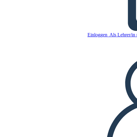
Einloggen
Als Lehrer/in r
Altes China Mond Neujahr
Lily Rose Beispiel
Kopieren Sie dieses
Storyboard
ERSTELLEN SIE EIN
STORYBOARD
Kopieren Sie dieses
Storyboard
ERSTELLEN SIE EIN
STORYBOARD