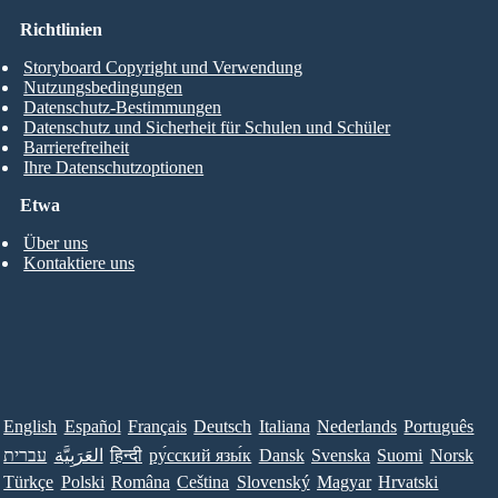
Richtlinien
Storyboard Copyright und Verwendung
Nutzungsbedingungen
Datenschutz-Bestimmungen
Datenschutz und Sicherheit für Schulen und Schüler
Barrierefreiheit
Ihre Datenschutzoptionen
Etwa
Über uns
Kontaktiere uns
English
Español
Français
Deutsch
Italiana
Nederlands
Português
עברית
العَرَبِيَّة
हिन्दी
ру́сский язы́к
Dansk
Svenska
Suomi
Norsk
Türkçe
Polski
Româna
Ceština
Slovenský
Magyar
Hrvatski