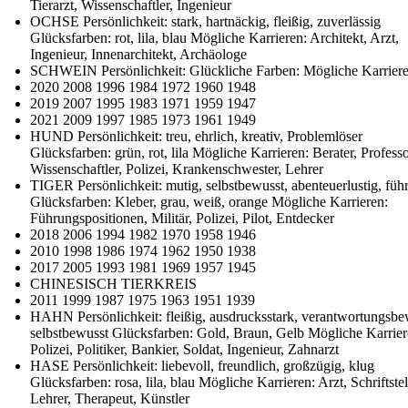
Tierarzt, Wissenschaftler, Ingenieur
OCHSE Persönlichkeit: stark, hartnäckig, fleißig, zuverlässig
Glücksfarben: rot, lila, blau Mögliche Karrieren: Architekt, Arzt,
Ingenieur, Innenarchitekt, Archäologe
SCHWEIN Persönlichkeit: Glückliche Farben: Mögliche Karriere
2020 2008 1996 1984 1972 1960 1948
2019 2007 1995 1983 1971 1959 1947
2021 2009 1997 1985 1973 1961 1949
HUND Persönlichkeit: treu, ehrlich, kreativ, Problemlöser
Glücksfarben: grün, rot, lila Mögliche Karrieren: Berater, Professo
Wissenschaftler, Polizei, Krankenschwester, Lehrer
TIGER Persönlichkeit: mutig, selbstbewusst, abenteuerlustig, füh
Glücksfarben: Kleber, grau, weiß, orange Mögliche Karrieren:
Führungspositionen, Militär, Polizei, Pilot, Entdecker
2018 2006 1994 1982 1970 1958 1946
2010 1998 1986 1974 1962 1950 1938
2017 2005 1993 1981 1969 1957 1945
CHINESISCH TIERKREIS
2011 1999 1987 1975 1963 1951 1939
HAHN Persönlichkeit: fleißig, ausdrucksstark, verantwortungsbe
selbstbewusst Glücksfarben: Gold, Braun, Gelb Mögliche Karrier
Polizei, Politiker, Bankier, Soldat, Ingenieur, Zahnarzt
HASE Persönlichkeit: liebevoll, freundlich, großzügig, klug
Glücksfarben: rosa, lila, blau Mögliche Karrieren: Arzt, Schriftstel
Lehrer, Therapeut, Künstler