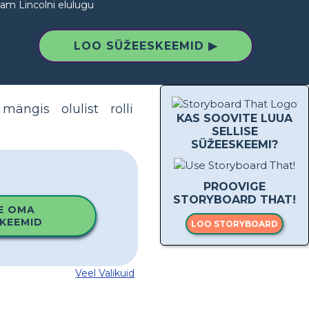
am Lincolni elulugu
LOO SÜŽEESKEEMID ▶
ängis olulist rolli
KAS SOOVITE LUUA
SELLISE
SÜŽEESKEEMI?
PROOVIGE
STORYBOARD THAT!
E OMA
KEEMID
LOO STORYBOARD
Veel Valikuid