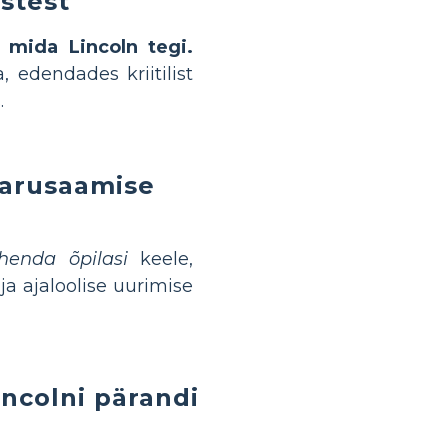
ustest
, mida Lincoln tegi.
 edendades kriitilist
.
 arusaamise
henda õpilasi
keele,
a ajaloolise uurimise
ncolni pärandi