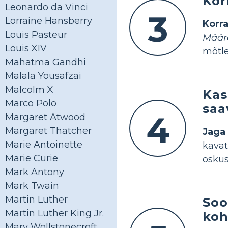
Kor
Leonardo da Vinci
3
Lorraine Hansberry
Korr
Louis Pasteur
Määra
Louis XIV
mõtle
Mahatma Gandhi
Malala Yousafzai
Malcolm X
Kas
Marco Polo
saa
4
Margaret Atwood
Margaret Thatcher
Jaga
Marie Antoinette
kavat
Marie Curie
oskus
Mark Antony
Mark Twain
Martin Luther
Soo
Martin Luther King Jr.
koh
Mary Wollstonecroft