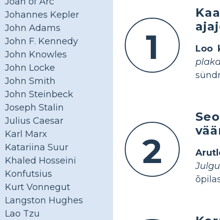
Joan of Arc
Kaa
Johannes Kepler
aja
John Adams
1
John F. Kennedy
Loo 
John Knowles
plaka
John Locke
sündm
John Smith
John Steinbeck
Joseph Stalin
Seo
Julius Caesar
vää
Karl Marx
2
Katariina Suur
Arutl
Khaled Hosseini
Julgu
Konfutsius
õpila
Kurt Vonnegut
Langston Hughes
Lao Tzu