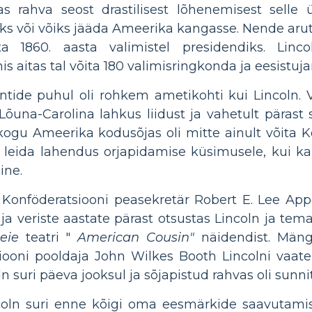
s rahva seost drastilisest lõhenemisest selle ü
aks või võiks jääda Ameerika kangasse. Nende aru
a 1860. aasta valimistel presidendiks. Linco
is aitas tal võita 180 valimisringkonda ja eesistujar
entide puhul oli rohkem ametikohti kui Lincoln.
 Lõuna-Carolina lahkus liidust ja vahetult pärast
 kogu Ameerika kodusõjas oli mitte ainult võita K
d leida lahendus orjapidamise küsimusele, kui ka 
ine.
us Konföderatsiooni peasekretär Robert E. Lee Ap
ja veriste aastate pärast otsustas Lincoln ja te
eie
teatri "
American Cousin"
näidendist. Mängu
iooni pooldaja John Wilkes Booth Lincolni vaatep
n suri päeva jooksul ja sõjapistud rahvas oli sunn
oln suri enne kõigi oma eesmärkide saavutamist,