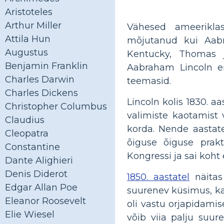
Aristoteles
Arthur Miller
Vähesed ameerikla
Attila Hun
mõjutanud kui Aabra
Augustus
Kentucky, Thomas 
Benjamin Franklin
Aabraham Lincoln en
Charles Darwin
teemasid.
Charles Dickens
Lincoln kolis 1830. aa
Christopher Columbus
valimiste kaotamist v
Claudius
korda. Nende aastat
Cleopatra
õiguse õiguse prak
Constantine
Kongressi ja sai koht 
Dante Alighieri
Denis Diderot
1850. aastatel
näitas 
Edgar Allan Poe
suurenev küsimus, kas 
Eleanor Roosevelt
oli vastu orjapidamise
Elie Wiesel
võib viia palju suu