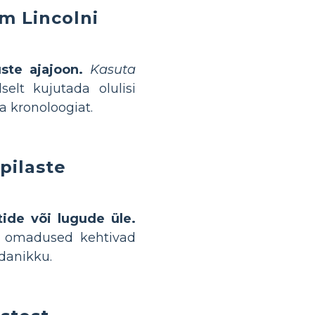
am Lincolni
ste ajajoon.
Kasuta
lselt kujutada olulisi
ja kronoloogiat.
pilaste
tide või lugude üle.
d omadused kehtivad
odanikku.