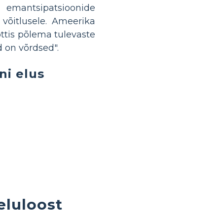
mantsipatsioonide
võitlusele. Ameerika
ttis põlema tulevaste
d on võrdsed".
ni elus
eluloost