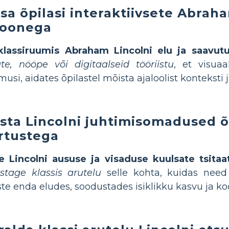
sa õpilasi interaktiivsete Abrah
joonega
klassiruumis Abraham Lincolni elu ja saavutu
te, nööpe või digitaalseid tööriistu
, et visuaa
usi, aidates õpilastel mõista ajaloolist konteksti 
sta Lincolni juhtimisomadused õ
rtustega
e Lincolni aususe ja visaduse kuulsate tsitaa
stage klassis arutelu
selle kohta, kuidas nee
ste enda eludes, soodustades isiklikku kasvu ja k