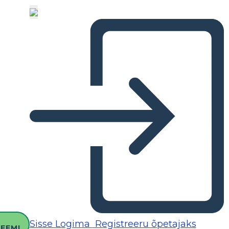
O
Sisse Logima
Registreeru õpetajaks
EEMI