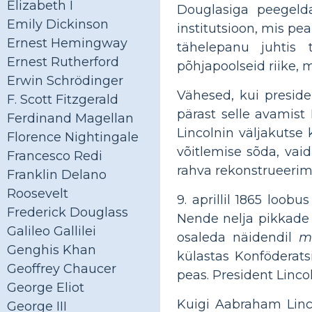
Elizabeth I
Douglasiga peegelda
Emily Dickinson
institutsioon, mis pe
Ernest Hemingway
tähelepanu juhtis t
Ernest Rutherford
põhjapoolseid riike, m
Erwin Schrödinger
Vähesed, kui presid
F. Scott Fitzgerald
pärast selle avamist
Ferdinand Magellan
Lincolnin väljakutse
Florence Nightingale
võitlemise sõda, vai
Francesco Redi
rahva rekonstrueerim
Franklin Delano
Roosevelt
9. aprillil 1865 loob
Frederick Douglass
Nende nelja pikkade 
Galileo Gallilei
osaleda näidendil
m
Genghis Khan
külastas Konföderats
Geoffrey Chaucer
peas. President Lincol
George Eliot
Kuigi Aabraham Linc
George III