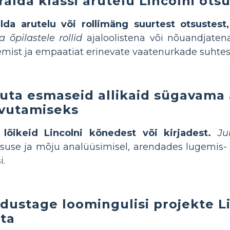
ralda klassi arutelu Lincolni ots
alda arutelu või rollimäng suurtest otsustest
 õpilastele rollid
ajaloolistena või nõuandjatena,
mist ja empaatiat erinevate vaatenurkade suhtes
uta esmaseid allikaid sügavama
vutamiseks
 lõikeid Lincolni kõnedest või kirjadest.
Ju
suse ja mõju analüüsimisel, arendades lugemis- j
i.
dustage loomingulisi projekte Li
ta