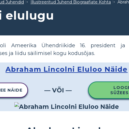
tud Juhendid
Illustreeritud Juhend Biograafiate Kohta
Abrah
 elulugu
li Ameerika Ühendriikide 16. president ja m
ses ja liidu säilimisel kogu kodusõjas.
Abraham Lincolni Eluloo Näide
LOOG
— VÕI —
SEE NÄIDE
SÜŽEES