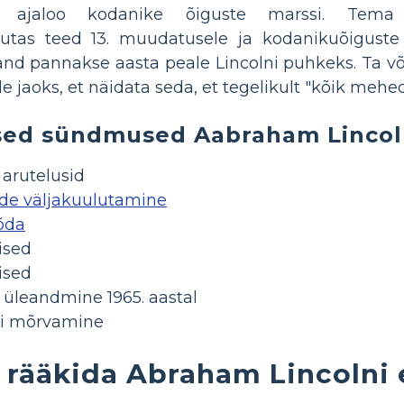
a ajaloo kodanike õiguste marssi. Tema e
llutas teed 13. muudatusele ja kodanikuõiguste 
rand pannakse aasta peale Lincolni puhkeks. Ta võ
e jaoks, et näidata seda, et tegelikult "kõik mehe
sed sündmused Aabraham Lincol
 arutelusid
de väljakuulutamine
õda
ised
ised
 üleandmine 1965. aastal
ni mõrvamine
 rääkida Abraham Lincolni 