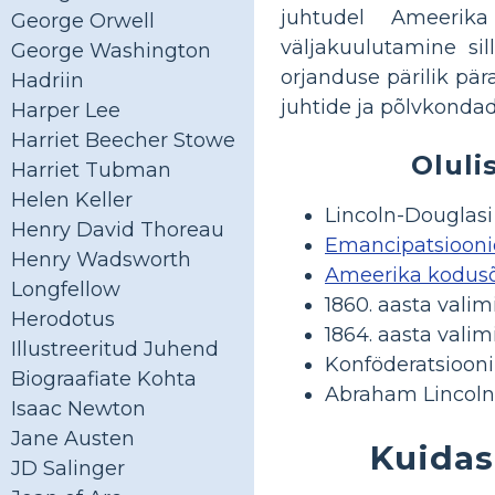
juhtudel Ameerik
George Orwell
väljakuulutamine si
George Washington
orjanduse pärilik pä
Hadriin
juhtide ja põlvkondad
Harper Lee
Harriet Beecher Stowe
Oluli
Harriet Tubman
Helen Keller
Lincoln-Douglasi
Henry David Thoreau
Emancipatsiooni
Henry Wadsworth
Ameerika kodus
Longfellow
1860. aasta valim
Herodotus
1864. aasta valim
Illustreeritud Juhend
Konföderatsiooni
Biograafiate Kohta
Abraham Lincol
Isaac Newton
Jane Austen
Kuidas
JD Salinger