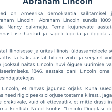
Abraham Lincoln
sed on Ameerika demokraatia säilitamisel j
ham Lincolni. Abraham Lincoln sündis 1809. a
ja Nancy palkmaju. Tema kujunevate aastat
nast ise haritud ja sageli lugeda ja õppida a
stal Illinoisesse ja üritas Illinoisi üldassambleele s
õttis ta kaks aastat hiljem võitu ja seejärel või
e jooksul näitas Lincoln huvi õiguse uurimise 
tiseerimiseks. 1846. aastaks pani Lincoln om
esindajatekojas.
Lincoln, et rahvas jaguneb orjaks. Kuna uued r
need riigid peaksid orjuse toetama kiiresti, jagatu
 praktikale, kuid oli ettevaatlik, et mitte drastili
rema konflikti. Nüüd kuulus "Lincoln Douglasi d