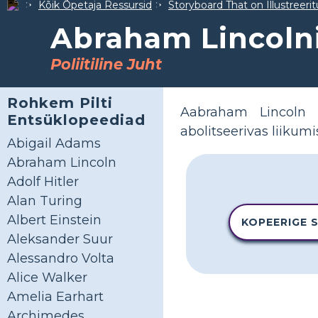
Kõik Õpetaja Ressursid
Storyboard That on Illustreeri
Abraham Lincolni
Poliitiline Juht
Rohkem Pilti
Aabraham Lincoln o
Entsüklopeediad
abolitseerivas liikumi
Abigail Adams
Abraham Lincoln
Adolf Hitler
Alan Turing
Albert Einstein
KOPEERIGE 
Aleksander Suur
Alessandro Volta
Alice Walker
Amelia Earhart
Archimedes