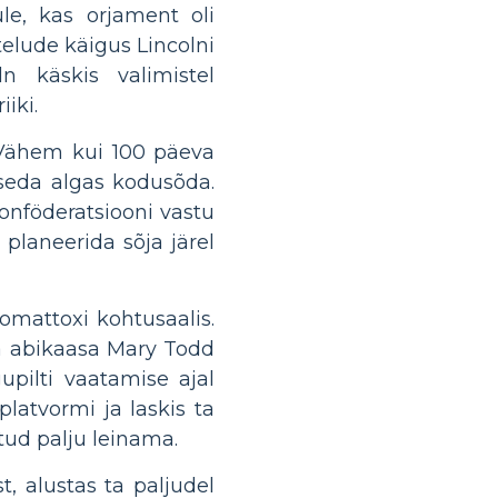
le, kas orjament oli
telude käigus Lincolni
ln käskis valimistel
iiki.
 Vähem kui 100 päeva
 seda algas kodusõda.
onföderatsiooni vastu
planeerida sõja järel
pomattoxi kohtusaalis.
ma abikaasa Mary Todd
pilti vaatamise ajal
latvormi ja laskis ta
itud palju leinama.
 alustas ta paljudel