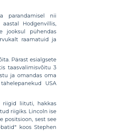
a parandamisel nii
astal Hodgenvillis,
e jooksul pühendas
rvukalt raamatuid ja
õita. Pärast esialgsete
tis taasvalimisvõitu 3
vastu ja omandas oma
a tähelepanekud USA
iigid liituti, hakkas
d riigiks. Lincoln ise
ne positsioon, sest see
ebatid" koos Stephen