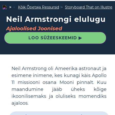
Kõik Õpetaja Ressursid
Storyboard That on Illustre
Neil Armstrongi elulugu
Ajaloolised Joonised
LOO SÜŽEESKEEMID ▶
Neil Armstrong oli Ameerika astronaut ja
esimene inimene, kes kunagi käis Apollo
11 missiooni osana Mooni pinnalt. Kuu
maandumine jääb üheks kõige
ikoonilisemaks ja oluliseks momendiks
ajaloos.