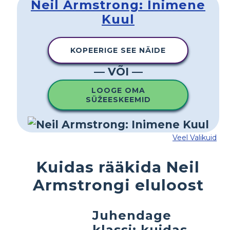
Neil Armstrong: Inimene
Kuul
KOPEERIGE SEE NÄIDE
— VÕI —
LOOGE OMA
SÜŽEESKEEMID
Veel Valikuid
Kuidas rääkida Neil
Armstrongi eluloost
Juhendage
klassi: kuidas