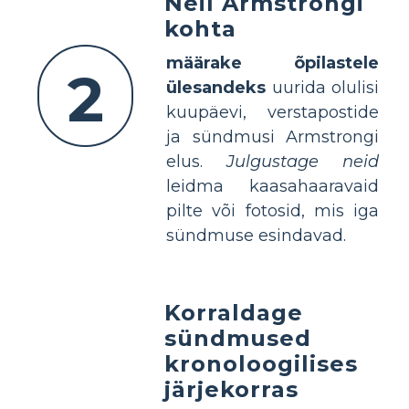
Neil Armstrongi
kohta
määrake õpilastele
2
ülesandeks
uurida olulisi
kuupäevi, verstapostide
ja sündmusi Armstrongi
elus.
Julgustage neid
leidma kaasahaaravaid
pilte või fotosid, mis iga
sündmuse esindavad.
Korraldage
sündmused
kronoloogilises
järjekorras