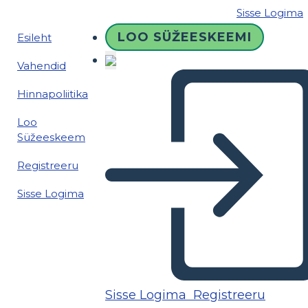
Sisse Logima
LOO SÜŽEESKEEMI
Esileht
Vahendid
Hinnapoliitika
Loo
Süžeeskeem
Registreeru
Sisse Logima
Sisse Logima
Registreeru