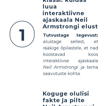
luua
interaktiivne
ajaskaala Neil
Armstrongi elust
1
Tutvustage tegevust:
alustage sellest, et
rääkige õpilastele, et nad
koostavad koos
interaktiivse ajaskaala
Neil Armstrongi
ja tema
saavutuste kohta.
Koguge olulisi
fakte ja pilte