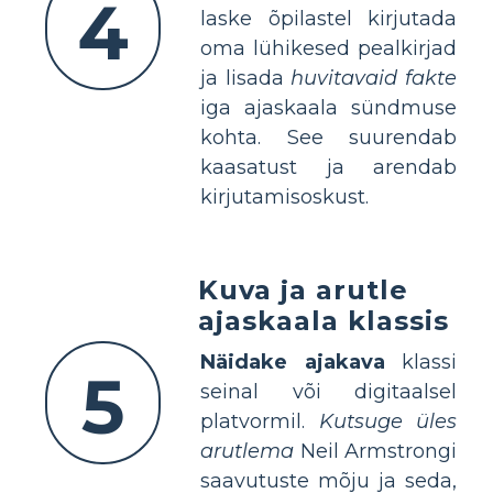
4
laske õpilastel kirjutada
oma lühikesed pealkirjad
ja lisada
huvitavaid fakte
iga ajaskaala sündmuse
kohta. See suurendab
kaasatust ja arendab
kirjutamisoskust.
Kuva ja arutle
ajaskaala klassis
Näidake ajakava
klassi
5
seinal või digitaalsel
platvormil.
Kutsuge üles
arutlema
Neil Armstrongi
saavutuste mõju ja seda,