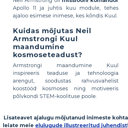
Neil Armstrong oli
missiooni komandör
Apollo 11 ja juhtis kuu module, tehes
ajaloo esimese inimese, kes kõndis Kuul.
Kuidas mõjutas Neil
Armstrongi Kuul
maandumine
kosmoseteadust?
Armstrongi maandumine Kuul
inspireeris teaduse ja tehnoloogia
arengut, soodustas rahvusvahelist
koostööd kosmoses ning motiveeris
põlvkondi STEM-koolituse poole.
Lisateavet ajalugu mõjutanud inimeste kohta
leiate meie
elulugude illustreeritud juhendist