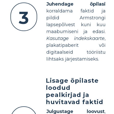
Juhendage õpilasi
3
korraldama faktid ja
pildid Armstrongi
lapsepõlvest kuni kuu
maabumiseni ja edasi.
Kasutage indekskaarte
,
plakatipaberit või
digitaalseid tööriistu
lihtsaks järjestamiseks.
Lisage õpilaste
loodud
pealkirjad ja
huvitavad faktid
Julgustage loovust
,