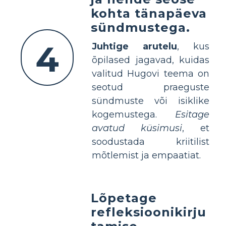
kohta tänapäeva
sündmustega.
4
Juhtige arutelu
, kus
õpilased jagavad, kuidas
valitud Hugovi teema on
seotud praeguste
sündmuste või isiklike
kogemustega.
Esitage
avatud küsimusi
, et
soodustada kriitilist
mõtlemist ja empaatiat.
Lõpetage
refleksioonikirju