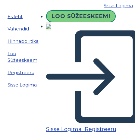
Sisse Logima
LOO SÜŽEESKEEMI
Esileht
Vahendid
Hinnapoliitika
Loo
Süžeeskeem
Registreeru
Sisse Logima
Sisse Logima
Registreeru