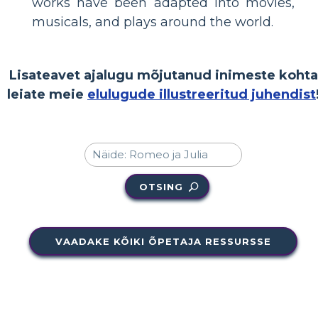
works have been adapted into movies,
musicals, and plays around the world.
Lisateavet ajalugu mõjutanud inimeste kohta
leiate meie
elulugude illustreeritud juhendist
OTSING
VAADAKE KÕIKI ÕPETAJA RESSURSSE