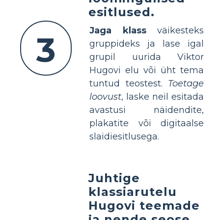
esitlused.
Jaga klass
väikesteks
3
gruppideks ja lase igal
grupil uurida Viktor
Hugovi elu või üht tema
tuntud teostest.
Toetage
loovust
, laske neil esitada
avastusi näidendite,
plakatite või digitaalse
slaidiesitlusega.
Juhtige
klassiarutelu
Hugovi teemade
ja nende seose