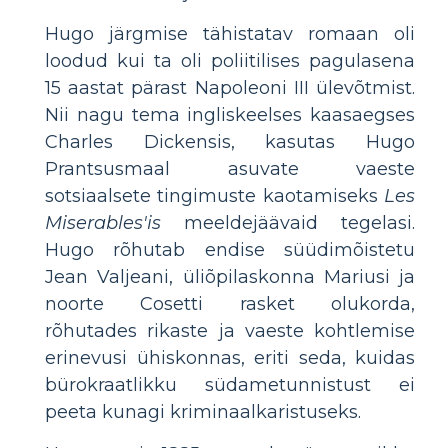
Hugo järgmise tähistatav romaan oli
loodud kui ta oli poliitilises pagulasena
15 aastat pärast Napoleoni III ülevõtmist.
Nii nagu tema ingliskeelses kaasaegses
Charles Dickensis, kasutas Hugo
Prantsusmaal asuvate vaeste
sotsiaalsete tingimuste kaotamiseks
Les
Miserables'is
meeldejäävaid tegelasi.
Hugo rõhutab endise süüdimõistetu
Jean Valjeani, üliõpilaskonna Mariusi ja
noorte Cosetti rasket olukorda,
rõhutades rikaste ja vaeste kohtlemise
erinevusi ühiskonnas, eriti seda, kuidas
bürokraatlikku südametunnistust ei
peeta kunagi kriminaalkaristuseks.