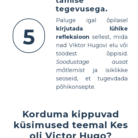
tamise
tegevusega.
Paluge igal õpilasel
5
kirjutada lühike
refleksioon
sellest, mida
nad Viktor Hugovi elu või
töödest õppisid.
Soodustage ausat
mõtlemist
ja isiklikke
seoseid, et tugevdada
põhikonsepte.
Korduma kippuvad
küsimused teemal Kes
oli Victor Hugo?