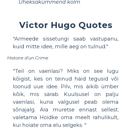
Üheksakümmend kolm
Victor Hugo Quotes
"Armeede sissetungi saab vastupanu,
kuid mitte idee, mille aeg on tulnud."
Histoire d'un Crime
"Teil on vaenlasi? Miks on see lugu
kõigist, kes on teinud häid tegusid või
loonud uue idee. Pilv, mis äikib ümber
kõik, mis särab. Kuulsusel on palju
vaenlasi, kuna valgusel peab olema
sõnajalg. Ära muretse ennast sellest;
valetama Hoidke oma meelt rahulikult,
kui hoiate oma elu selgeks. "