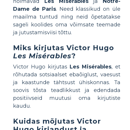
hõlmavad
Les Misérables
ja
Notre-
Dame de Paris
. Need klassikud on üle
maailma tuntud ning neid õpetatakse
sageli koolides oma võimsate teemade
ja jutustamisviisi tõttu.
Miks kirjutas Victor Hugo
Les Misérables
?
Victor Hugo kirjutas
Les Misérables
, et
rõhutada sotsiaalset ebaõiglust, vaesust
ja kaastunde tähtsust ühiskonnas. Ta
soovis tõsta teadlikkust ja edendada
positiivseid muutusi oma kirjutiste
kaudu.
Kuidas mõjutas Victor
Hugo kirjandust ja