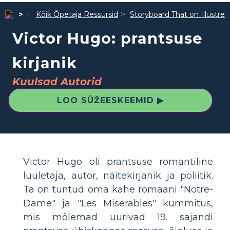
Kõik Õpetaja Ressursid
Storyboard That on Illustre
Victor Hugo: prantsuse
kirjanik
Kuulsad Autorid
LOO SÜŽEESKEEMID ▶
Victor Hugo oli prantsuse romantiline
luuletaja, autor, näitekirjanik ja poliitik.
Ta on tuntud oma kahe romaani "Notre-
Dame" ja "Les Miserables" kummitus,
mis mõlemad uurivad 19. sajandi