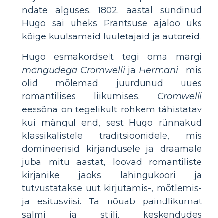
ndate alguses. 1802. aastal sündinud
Hugo sai üheks Prantsuse ajaloo üks
kõige kuulsamaid luuletajaid ja autoreid.
Hugo esmakordselt tegi oma märgi
mängudega
Cromwelli
ja
Hermani
, mis
olid mõlemad juurdunud uues
romantilises liikumises.
Cromwelli
eessõna on tegelikult rohkem tähistatav
kui mängul end, sest Hugo rünnakud
klassikalistele traditsioonidele, mis
domineerisid kirjandusele ja draamale
juba mitu aastat, loovad romantiliste
kirjanike jaoks lahingukoori ja
tutvustatakse uut kirjutamis-, mõtlemis-
ja esitusviisi. Ta nõuab paindlikumat
salmi ja stiili, keskendudes