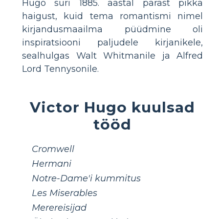
Hugo suri 1885. aastal pärast pikka
haigust, kuid tema romantismi nimel
kirjandusmaailma püüdmine oli
inspiratsiooni paljudele kirjanikele,
sealhulgas Walt Whitmanile ja Alfred
Lord Tennysonile.
Victor Hugo kuulsad
tööd
Cromwell
Hermani
Notre-Dame'i kummitus
Les Miserables
Merereisijad