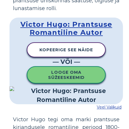
prantsuse ühiskonnas saatuse, õigluse ja
lunastamise rolli.
Victor Hugo: Prantsuse
Romantiline Autor
KOPEERIGE SEE NÄIDE
— VÕI —
LOOGE OMA
SÜŽEESKEEMID
Veel Valikuid
Victor Hugo tegi oma marki prantsuse
kirjandusele romantiline periood 1800-