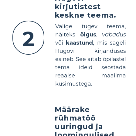
kirjutistest
keskne teema.
Valige tugev teema,
2
näiteks
õigus
,
vabadus
või
kaastund
, mis sageli
Hugovi kirjanduses
esineb. See aitab õpilastel
tema ideid seostada
reaalse maailma
küsimustega.
Määrake
rühmatöö
uuringud ja
loomingulised