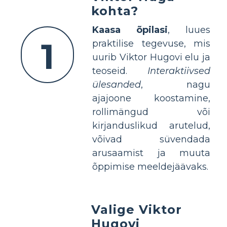
kohta?
Kaasa õpilasi
, luues
1
praktilise tegevuse, mis
uurib Viktor Hugovi elu ja
teoseid.
Interaktiivsed
ülesanded
, nagu
ajajoone koostamine,
rollimängud või
kirjanduslikud arutelud,
võivad süvendada
arusaamist ja muuta
õppimise meeldejäävaks.
Valige Viktor
Hugovi