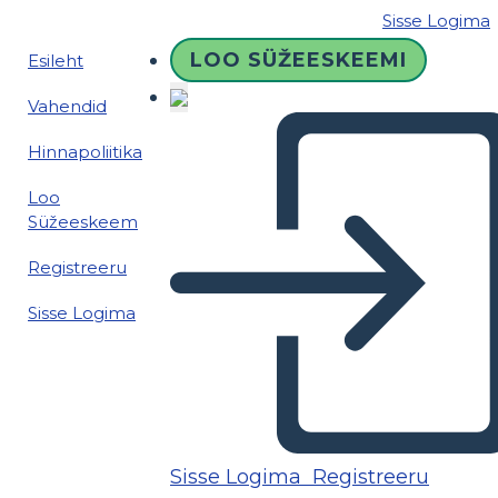
Sisse Logima
LOO SÜŽEESKEEMI
Esileht
Vahendid
Hinnapoliitika
Loo
Süžeeskeem
Registreeru
Sisse Logima
Sisse Logima
Registreeru