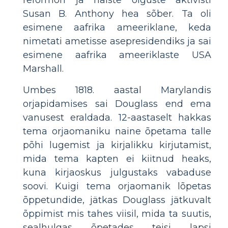
Susan B. Anthony hea sõber. Ta oli
esimene aafrika ameeriklane, keda
nimetati ametisse asepresidendiks ja sai
esimene aafrika ameeriklaste USA
Marshall.
Umbes 1818. aastal Marylandis
orjapidamises sai Douglass end ema
vanusest eraldada. 12-aastaselt hakkas
tema orjaomaniku naine õpetama talle
põhi lugemist ja kirjalikku kirjutamist,
mida tema kapten ei kiitnud heaks,
kuna kirjaoskus julgustaks vabaduse
soovi. Kuigi tema orjaomanik lõpetas
õppetundide, jätkas Douglass jätkuvalt
õppimist mis tahes viisil, mida ta suutis,
sealhulgas õpetades teisi lapsi