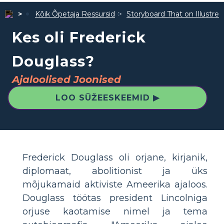
Kõik Õpetaja Ressursid
Storyboard That on Illustre
Kes oli Frederick
Douglass?
Ajaloolised Joonised
LOO SÜŽEESKEEMID ▶
Frederick Douglass oli orjane, kirjanik,
diplomaat, abolitionist ja üks
mõjukamaid aktiviste Ameerika ajaloos.
Douglass töötas president Lincolniga
orjuse kaotamise nimel ja tema