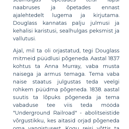
naabruses ja õpetades ennast
ajalehtedelt lugema ja kirjutama.
Douglass kannatas palju julmusi ja
kehalisi karistusi, sealhulgas peksmist ja
vallutusi.
Ajal, mil ta oli orjastatud, tegi Douglass
mitmeid püüdlusi põgeneda. Aastal 1837
kohtus ta Anna Murray, vaba musta
naisega ja armus temaga. Tema vaba
naise staatus julgustas teda veelgi
rohkem püüdma põgeneda. 1838. aastal
suutis ta lõpuks põgeneda ja tema
vabaduse tee viis teda mööda
"Underground Railroad" - abolitseistide
võrgustikku, kes aitasid orjad põgeneda
oma vangistusest. Kogu reisi võttis ta