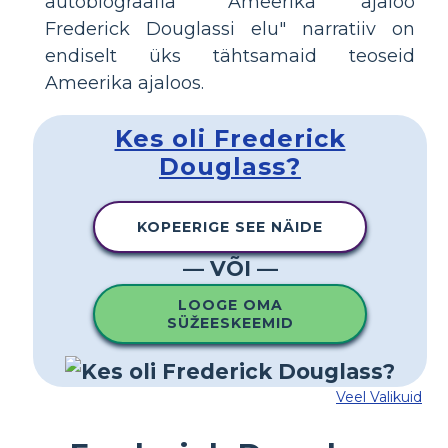
autobiograafia "Ameerika ajaloo
Frederick Douglassi elu" narratiiv on
endiselt üks tähtsamaid teoseid
Ameerika ajaloos.
Kes oli Frederick
Douglass?
KOPEERIGE SEE NÄIDE
— VÕI —
LOOGE OMA
SÜŽEESKEEMID
Veel Valikuid