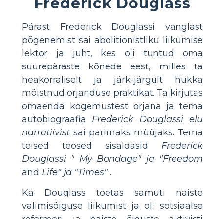
Frederick Douglass
Pärast Frederick Douglassi vanglast
põgenemist sai abolitionistliku liikumise
lektor ja juht, kes oli tuntud oma
suurepäraste kõnede eest, milles ta
heakorraliselt ja järk-järgult hukka
mõistnud orjanduse praktikat. Ta kirjutas
omaenda kogemustest orjana ja tema
autobiograafia
Frederick Douglassi elu
narratiivist
sai parimaks müüjaks. Tema
teised teosed sisaldasid
Frederick
Douglassi "
My Bondage" ja "Freedom
and
Life" ja "Times"
.
Ka Douglass toetas samuti naiste
valimisõiguse liikumist ja oli sotsiaalse
reformori ja naiste õiguste aktivisti