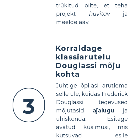
trükitud pilte, et teha
projekt
huvitav
ja
meeldejääv.
Korraldage
klassiarutelu
Douglassi mõju
kohta
Juhtige õpilasi arutlema
selle üle, kuidas Frederick
3
Douglassi tegevused
mõjutasid
ajalugu
ja
ühiskonda. Esitage
avatud küsimusi, mis
kutsuvad esile