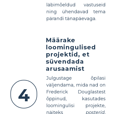
läbimõeldud vastuseid
ning ühendavad tema
pärandi tänapäevaga.
Määrake
loomingulised
projektid, et
süvendada
arusaamist
Julgustage õpilasi
väljendama, mida nad on
4
Frederick Douglastest
õppinud, kasutades
loomingulisi projekte,
näiteks
posterid
,