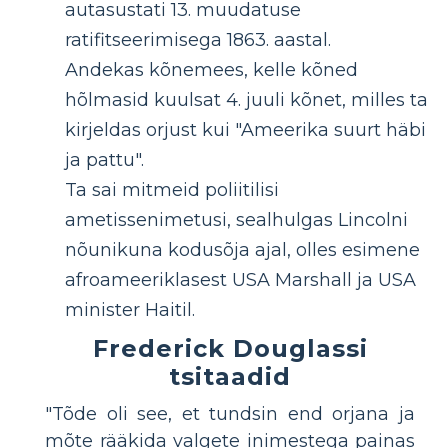
autasustati 13. muudatuse
ratifitseerimisega 1863. aastal.
Andekas kõnemees, kelle kõned
hõlmasid kuulsat 4. juuli kõnet, milles ta
kirjeldas orjust kui "Ameerika suurt häbi
ja pattu".
Ta sai mitmeid poliitilisi
ametissenimetusi, sealhulgas Lincolni
nõunikuna kodusõja ajal, olles esimene
afroameeriklasest USA Marshall ja USA
minister Haitil.
Frederick Douglassi
tsitaadid
"Tõde oli see, et tundsin end orjana ja
mõte rääkida valgete inimestega painas