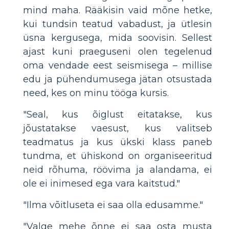
mind maha. Rääkisin vaid mõne hetke,
kui tundsin teatud vabadust, ja ütlesin
üsna kergusega, mida soovisin. Sellest
ajast kuni praeguseni olen tegelenud
oma vendade eest seismisega – millise
edu ja pühendumusega jätan otsustada
need, kes on minu tööga kursis.
"Seal, kus õiglust eitatakse, kus
jõustatakse vaesust, kus valitseb
teadmatus ja kus ükski klass paneb
tundma, et ühiskond on organiseeritud
neid rõhuma, röövima ja alandama, ei
ole ei inimesed ega vara kaitstud."
"Ilma võitluseta ei saa olla edusamme."
"Valge mehe õnne ei saa osta musta