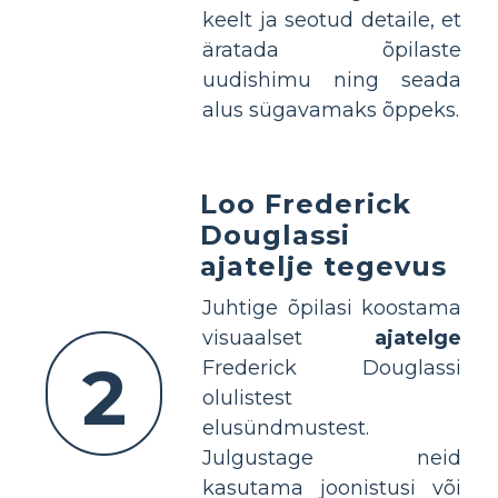
keelt ja seotud detaile, et
äratada õpilaste
uudishimu ning seada
alus sügavamaks õppeks.
Loo Frederick
Douglassi
ajatelje tegevus
Juhtige õpilasi koostama
visuaalset
ajatelge
2
Frederick Douglassi
olulistest
elusündmustest.
Julgustage neid
kasutama joonistusi või