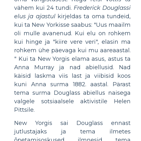
vähem kui 24 tundi.
Frederick Douglassi
elus ja ajastul
kirjeldas ta oma tundeid,
kui ta New Yorkisse saabus: "Uus maailm
oli mulle avanenud. Kui elu on rohkem
kui hinge ja "kiire vere veri", elasin ma
rohkem ühe päevaga kui mu aareaastal.
" Kui ta New Yorgis elama asus, astus ta
Anna Murray ja nad abiellusid. Nad
käisid laskma viis last ja viibisid koos
kuni Anna surma 1882. aastal. Pärast
tema surma Douglass abiellus naisega
valgele sotsiaalsele aktivistile Helen
Pittsile.
New Yorgis sai Douglass ennast
jutlustajaks ja tema ilmetes
õpetamisoskused ilmnesid tema