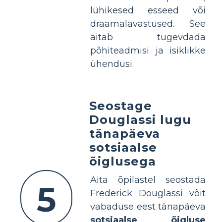
lühikesed esseed või
draamalavastused. See
aitab tugevdada
põhiteadmisi ja isiklikke
ühendusi.
Seostage
Douglassi lugu
tänapäeva
sotsiaalse
õiglusega
Aita õpilastel seostada
5
Frederick Douglassi võit
vabaduse eest tänapäeva
sotsiaalse õigluse