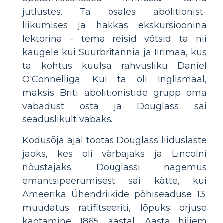
jutlustes. Ta osales abolitionist-
liikumises ja hakkas ekskursioonina
lektorina - tema reisid võtsid ta nii
kaugele kui Suurbritannia ja Iirimaa, kus
ta kohtus kuulsa rahvusliku Daniel
O'Connelliga. Kui ta oli Inglismaal,
maksis Briti abolitionistide grupp oma
vabadust osta ja Douglass sai
seaduslikult vabaks.
Kodusõja ajal töötas Douglass liiduslaste
jaoks, kes oli värbajaks ja Lincolni
nõustajaks. Douglassi nägemus
emantsipeerumisest sai kätte, kui
Ameerika Ühendriikide põhiseaduse 13.
muudatus ratifitseeriti, lõpuks orjuse
kaotamine 1865. aastal. Aasta hiljem