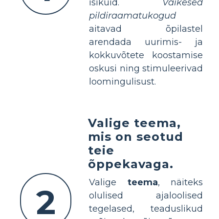
isikuid.
Väikesed
pildiraamatukogud
aitavad õpilastel
arendada uurimis- ja
kokkuvõtete koostamise
oskusi ning stimuleerivad
loomingulisust.
Valige teema,
mis on seotud
teie
õppekavaga.
Valige
teema
, näiteks
2
olulised ajaloolised
tegelased, teaduslikud