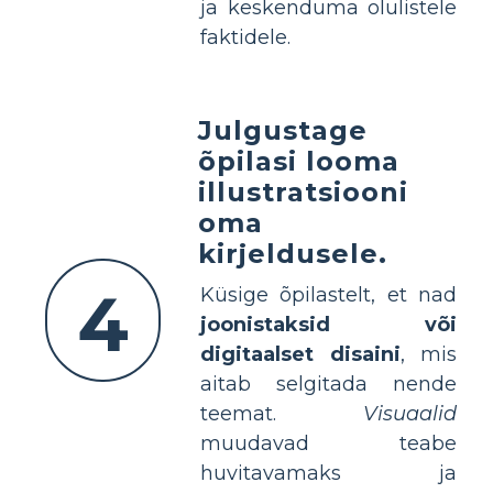
ja keskenduma olulistele
faktidele.
Julgustage
õpilasi looma
illustratsiooni
oma
kirjeldusele.
4
Küsige õpilastelt, et nad
joonistaksid või
digitaalset disaini
, mis
aitab selgitada nende
teemat.
Visuaalid
muudavad teabe
huvitavamaks ja