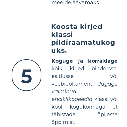
meeldejäävamaks.
Koosta kirjed
klassi
pildiraamatukog
uks.
Koguge ja korraldage
5
kõik kirjed bindersse,
esitlusse või
veebidokumenti.
Jagage
valminud
enciklikopeedia
klassi või
kooli kogukonnaga, et
tähistada õpilaste
õppimist.