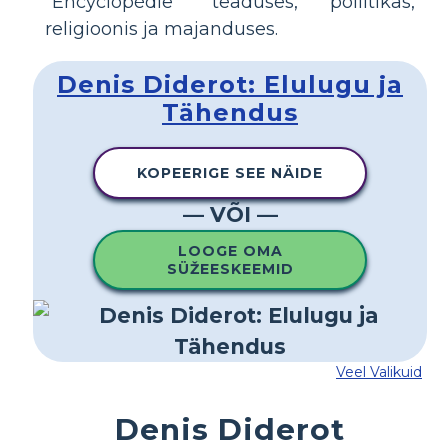
"Encyclopédie" teaduses, poliitikas,
religioonis ja majanduses.
Denis Diderot: Elulugu ja
Tähendus
KOPEERIGE SEE NÄIDE
— VÕI —
LOOGE OMA
SÜŽEESKEEMID
Veel Valikuid
Denis Diderot