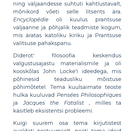
ning väljaandesse suhtuti kahtlustavalt,
mõnikord võeti selle litsents ära.
Encyclopédie
oli kuulus prantsuse
väljaanne ja põhjalik teadmiste kogum,
mis äratas katoliku kiriku ja Prantsuse
valitsuse pahakspanu.
Diderot' filosoofia keskendus
valgustusajastu materialismile ja oli
kooskõlas John Locke'i ideedega, mis
põhinesid teadusliku mõistuse
põhimõtetel. Tema kuulsaimate teoste
hulka kuuluvad
Pensées Philosophiques
ja
Jacques the Fatalist
, milles ta
käsitleb eksistentsi probleemi.
Kuigi suurem osa tema kirjutistest