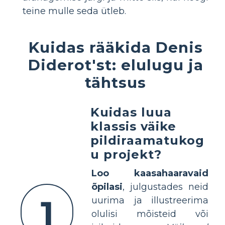
teine ​​mulle seda ütleb.
Kuidas rääkida Denis
Diderot'st: elulugu ja
tähtsus
Kuidas luua
klassis väike
pildiraamatukog
u projekt?
Loo kaasahaaravaid
õpilasi
, julgustades neid
1
uurima ja illustreerima
olulisi mõisteid või