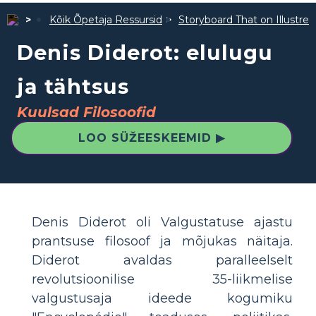
Kõik Õpetaja Ressursid
Storyboard That on Illustre
Denis Diderot: elulugu
ja tähtsus
Kuulsad Filosoofid
LOO SÜŽEESKEEMID ▶
Denis Diderot oli Valgustatuse ajastu
prantsuse filosoof ja mõjukas näitaja.
Diderot avaldas paralleelselt
revolutsioonilise 35-liikmelise
valgustusaja ideede kogumiku