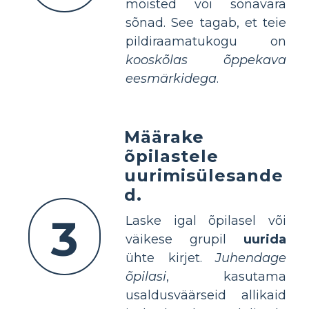
mõisted või sõnavara
sõnad. See tagab, et teie
pildiraamatukogu on
kooskõlas õppekava
eesmärkidega
.
Määrake
õpilastele
uurimisülesande
d.
3
Laske igal õpilasel või
väikese grupil
uurida
ühte kirjet.
Juhendage
õpilasi
, kasutama
usaldusväärseid allikaid