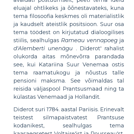
avaldati postuumselt, peeti tema ideid
eluajal ohtlikeks ja õõnestavateks, kuna
tema filosoofia keskmes oli materialistlik
ja kaudselt ateistlik positsioon. Suur osa
tema töödest on kirjutatud dialoogilises
stiilis, sealhulgas
Rameau vennapoeg
ja
d'Alemberti unenägu
. Diderot' rahalist
olukorda aitas mõnevõrra parandada
see, kui Katariina Suur Venemaa ostis
tema raamatukogu ja nõustus talle
pensioni maksma. See võimaldas tal
reisida väljaspool Prantsusmaad ning ta
külastas Venemaad ja Hollandit.
Diderot suri 1784. aastal Pariisis. Erinevalt
teistest silmapaistvatest Prantsuse
kodanikest, sealhulgas tema
kaasaegsetest Voltaire'ist ja Rousseau'st,