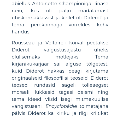
abiellus Antoinette Championiga, linase
neiu, kes oli palju madalamast
ühiskonnaklassist ja kellel oli Diderot' ja
tema perekonnaga võrreldes kehv
haridus.
Rousseau ja Voltaire’i kõrval peetakse
Diderot’ valgustusajastu üheks
olulisemaks mõtlejaks. Tema
kirjanikukarjäär sai alguse tõlgetest,
kuid Diderot hakkas peagi kirjutama
originaalseid filosoofilisi teoseid. Diderot
teosed ründasid sageli tolleaegset
moraali, lükkasid tagasi deismi ning
tema ideed viisid isegi mitmekuulise
vangistuseni.
Encyclopédie
toimetajana
pälvis Diderot ka kiriku ja riigi kriitikat