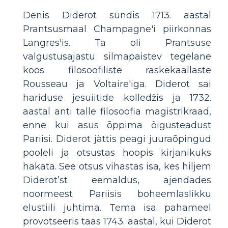
Denis Diderot sündis 1713. aastal
Prantsusmaal Champagne'i piirkonnas
Langres'is. Ta oli Prantsuse
valgustusajastu silmapaistev tegelane
koos filosoofiliste raskekaallaste
Rousseau ja Voltaire'iga. Diderot sai
hariduse jesuiitide kolledžis ja 1732.
aastal anti talle filosoofia magistrikraad,
enne kui asus õppima õigusteadust
Pariisi. Diderot jättis peagi juuraõpingud
pooleli ja otsustas hoopis kirjanikuks
hakata. See otsus vihastas isa, kes hiljem
Diderot’st eemaldus, ajendades
noormeest Pariisis boheemlaslikku
elustiili juhtima. Tema isa pahameel
provotseeris taas 1743. aastal, kui Diderot