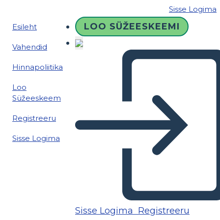
Sisse Logima
LOO SÜŽEESKEEMI
Esileht
Vahendid
Hinnapoliitika
Loo
Süžeeskeem
Registreeru
Sisse Logima
Sisse Logima
Registreeru