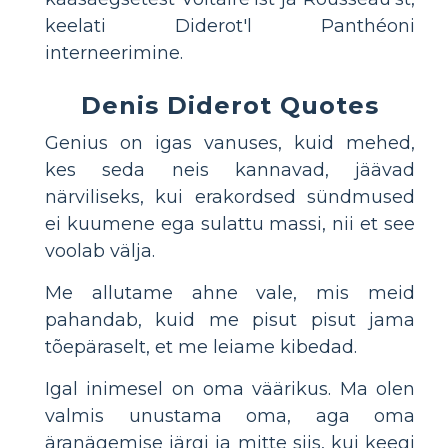
keelati Diderot'l Panthéoni
interneerimine.
Denis Diderot Quotes
Genius on igas vanuses, kuid mehed,
kes seda neis kannavad, jäävad
närviliseks, kui erakordsed sündmused
ei kuumene ega sulattu massi, nii et see
voolab välja.
Me allutame ahne vale, mis meid
pahandab, kuid me pisut pisut jama
tõepäraselt, et me leiame kibedad.
Igal inimesel on oma väärikus. Ma olen
valmis unustama oma, aga oma
äranägemise järgi ja mitte siis, kui keegi