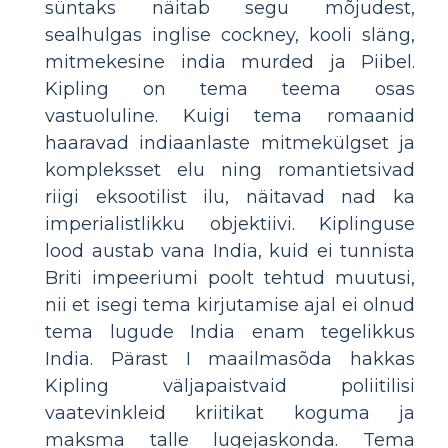
süntaks näitab segu mõjudest,
sealhulgas inglise cockney, kooli släng,
mitmekesine india murded ja Piibel.
Kipling on tema teema osas
vastuoluline. Kuigi tema romaanid
haaravad indiaanlaste mitmekülgset ja
kompleksset elu ning romantietsivad
riigi eksootilist ilu, näitavad nad ka
imperialistlikku objektiivi. Kiplinguse
lood austab vana India, kuid ei tunnista
Briti impeeriumi poolt tehtud muutusi,
nii et isegi tema kirjutamise ajal ei olnud
tema lugude India enam tegelikkus
India. Pärast I maailmasõda hakkas
Kipling väljapaistvaid poliitilisi
vaatevinkleid kriitikat koguma ja
maksma talle lugejaskonda. Tema