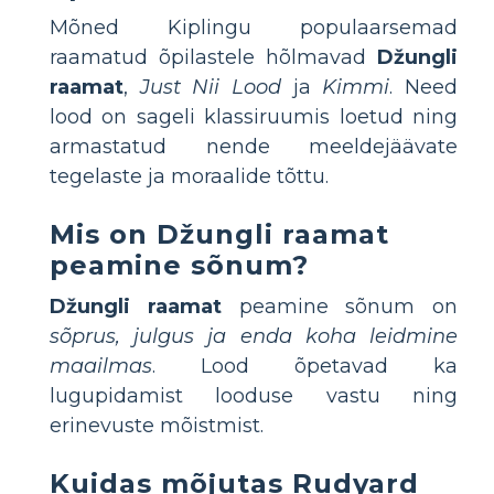
Mõned Kiplingu populaarsemad
raamatud õpilastele hõlmavad
Džungli
raamat
,
Just Nii Lood
ja
Kimmi
. Need
lood on sageli klassiruumis loetud ning
armastatud nende meeldejäävate
tegelaste ja moraalide tõttu.
Mis on
Džungli raamat
peamine sõnum?
Džungli raamat
peamine sõnum on
sõprus, julgus ja enda koha leidmine
maailmas
. Lood õpetavad ka
lugupidamist looduse vastu ning
erinevuste mõistmist.
Kuidas mõjutas Rudyard