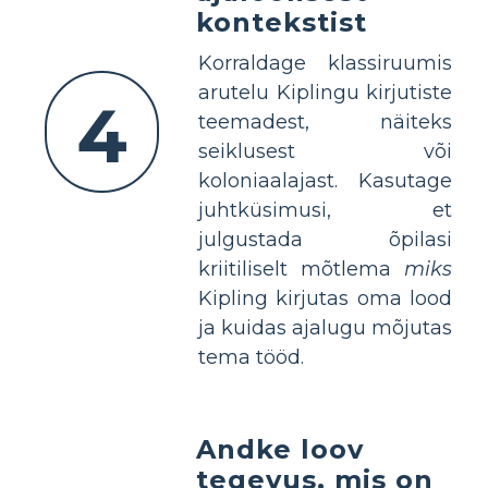
kontekstist
Korraldage klassiruumis
arutelu Kiplingu kirjutiste
4
teemadest, näiteks
seiklusest või
koloniaalajast. Kasutage
juhtküsimusi, et
julgustada õpilasi
kriitiliselt mõtlema
miks
Kipling kirjutas oma lood
ja kuidas ajalugu mõjutas
tema tööd.
Andke loov
tegevus, mis on