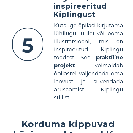
inspireeritud
Kiplingust
Kutsuge õpilasi kirjutama
lühilugu, luulet või looma
5
illustratsiooni, mis on
inspireeritud Kiplingu
töödest. See
praktiline
projekt
võimaldab
õpilastel väljendada oma
loovust ja süvendada
arusaamist Kiplingu
stiilist.
Korduma kippuvad