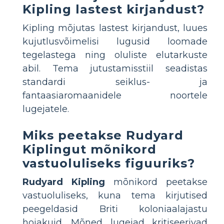
Kipling lastest kirjandust?
Kipling mõjutas lastest kirjandust, luues
kujutlusvõimelisi lugusid loomade
tegelastega ning oluliste elutarkuste
abil. Tema jutustamisstiil seadistas
standardi seiklus- ja
fantaasiaromaanidele noortele
lugejatele.
Miks peetakse Rudyard
Kiplingut mõnikord
vastuoluliseks figuuriks?
Rudyard Kipling
mõnikord peetakse
vastuoluliseks, kuna tema kirjutised
peegeldasid Briti koloniaalajastu
hoiakuid. Mõned lugejad kritiseerivad