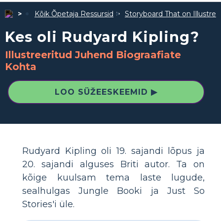
Kõik Õpetaja Ressursid
Storyboard That on Illustre
Kes oli Rudyard Kipling?
Illustreeritud Juhend Biograafiate
Kohta
LOO SÜŽEESKEEMID ▶
Rudyard Kipling oli 19. sajandi lõpus ja
20. sajandi alguses Briti autor. Ta on
kõige kuulsam tema laste lugude,
sealhulgas Jungle Booki ja Just So
Stories'i üle.