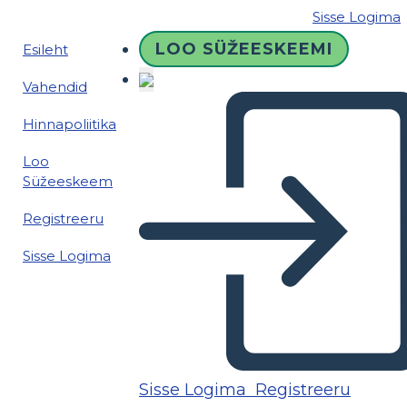
Sisse Logima
LOO SÜŽEESKEEMI
Esileht
Vahendid
Hinnapoliitika
Loo
Süžeeskeem
Registreeru
Sisse Logima
Sisse Logima
Registreeru