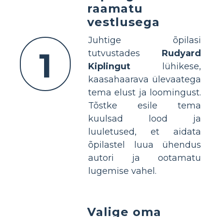
raamatu
vestlusega
Juhtige õpilasi
1
tutvustades
Rudyard
Kiplingut
lühikese,
kaasahaarava ülevaatega
tema elust ja loomingust.
Tõstke esile tema
kuulsad lood ja
luuletused, et aidata
õpilastel luua ühendus
autori ja ootamatu
lugemise vahel.
Valige oma