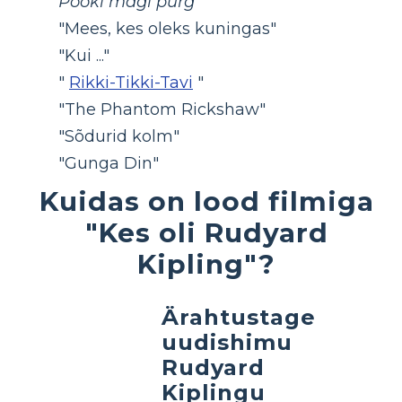
Pooki mägi purg
"Mees, kes oleks kuningas"
"Kui ..."
"
Rikki-Tikki-Tavi
"
"The Phantom Rickshaw"
"Sõdurid kolm"
"Gunga Din"
Kuidas on lood filmiga
"Kes oli Rudyard
Kipling"?
Ärahtustage
uudishimu
Rudyard
Kiplingu