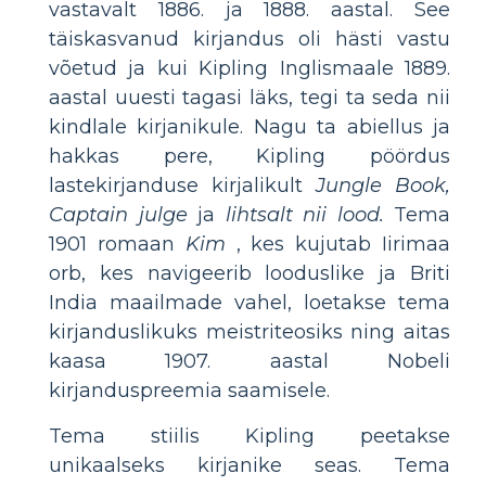
vastavalt 1886. ja 1888. aastal. See
täiskasvanud kirjandus oli hästi vastu
võetud ja kui Kipling Inglismaale 1889.
aastal uuesti tagasi läks, tegi ta seda nii
kindlale kirjanikule. Nagu ta abiellus ja
hakkas pere, Kipling pöördus
lastekirjanduse kirjalikult
Jungle Book,
Captain julge
ja
lihtsalt nii lood.
Tema
1901 romaan
Kim
, kes kujutab Iirimaa
orb, kes navigeerib looduslike ja Briti
India maailmade vahel, loetakse tema
kirjanduslikuks meistriteosiks ning aitas
kaasa 1907. aastal Nobeli
kirjanduspreemia saamisele.
Tema stiilis Kipling peetakse
unikaalseks kirjanike seas. Tema