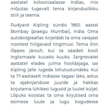
aastatel kolooniaalasse Indias, mis
mõjutas tugevalt tema kirjanduslikku
stiili ja teema.
Rudyard Kipling sündis 1865. aastal
Bombay (praegu Mumbai), India. Oma
autobiograafias kirjeldab ta oma varajast
noortest hiilgavaid tingimusi. Tema õnn
lõppes järsult, kui ta saadeti kooli
Inglismaale kuueks kuuks. Järgnevatel
aastatel elades julma hooldajaga, sai
Kipling jälle lugeda lohutustundeks. Kui
ta 17-aastaselt Indiasse tagasi läks, astus
ta ajakirjanduse juurde ja hakkas
kirjutama lühikesi lugusid ja luulet küljel.
Lõpuks koostas ta oma kirjutised oma
esimese luule ja lugu kogudesse