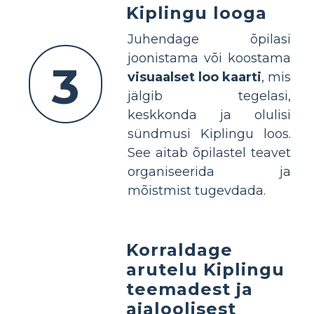
Kiplingu looga
Juhendage õpilasi
joonistama või koostama
3
visuaalset loo kaarti
, mis
jälgib tegelasi,
keskkonda ja olulisi
sündmusi Kiplingu loos.
See aitab õpilastel teavet
organiseerida ja
mõistmist tugevdada.
Korraldage
arutelu Kiplingu
teemadest ja
ajaloolisest