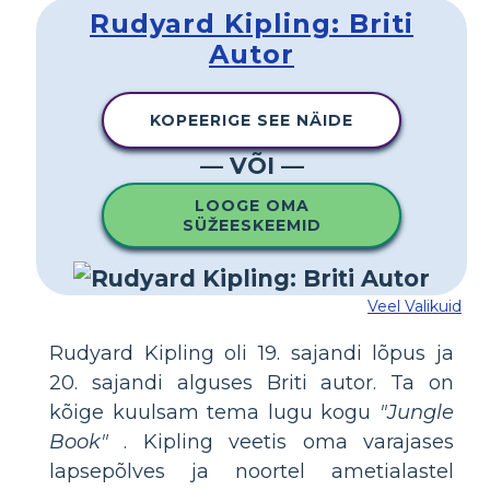
Rudyard Kipling: Briti
Autor
KOPEERIGE SEE NÄIDE
— VÕI —
LOOGE OMA
SÜŽEESKEEMID
Veel Valikuid
Rudyard Kipling oli 19. sajandi lõpus ja
20. sajandi alguses Briti autor. Ta on
kõige kuulsam tema lugu kogu
"Jungle
Book"
. Kipling veetis oma varajases
lapsepõlves ja noortel ametialastel