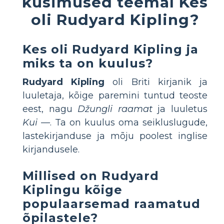
küsimused teemal Kes
oli Rudyard Kipling?
Kes oli Rudyard Kipling ja
miks ta on kuulus?
Rudyard Kipling
oli Briti kirjanik ja
luuletaja, kõige paremini tuntud teoste
eest, nagu
Džungli raamat
ja luuletus
Kui —
. Ta on kuulus oma seikluslugude,
lastekirjanduse ja mõju poolest inglise
kirjandusele.
Millised on Rudyard
Kiplingu kõige
populaarsemad raamatud
õpilastele?