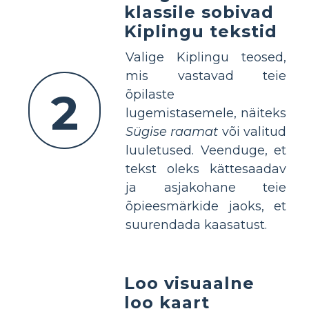
klassile sobivad
Kiplingu tekstid
Valige Kiplingu teosed,
mis vastavad teie
2
õpilaste
lugemistasemele, näiteks
Sügise raamat
või valitud
luuletused. Veenduge, et
tekst oleks kättesaadav
ja asjakohane teie
õpieesmärkide jaoks, et
suurendada kaasatust.
Loo visuaalne
loo kaart