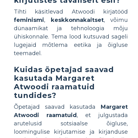
kirjutistes tavaliselt esil?
Tihti käsitlevad Atwoodi kirjatööd
feminismi
,
keskkonnakaitset
, võimu
dünaamikat ja tehnoloogia mõju
ühiskonnale. Tema lood kutsuvad sageli
lugejaid mõtlema eetika ja õigluse
teemadel.
Kuidas õpetajad saavad
kasutada Margaret
Atwoodi raamatuid
tundides?
Õpetajad saavad kasutada
Margaret
Atwoodi raamatuid
, et julgustada
arutelusid sotsiaalse õigluse,
loomingulise kirjutamise ja kirjanduse