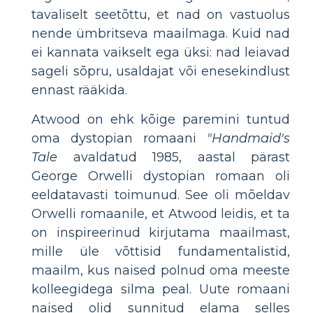
tavaliselt seetõttu, et nad on vastuolus
nende ümbritseva maailmaga. Kuid nad
ei kannata vaikselt ega üksi: nad leiavad
sageli sõpru, usaldajat või enesekindlust
ennast rääkida.
Atwood on ehk kõige paremini tuntud
oma dystopian romaani
"Handmaid's
Tale
avaldatud 1985, aastal pärast
George Orwelli dystopian romaan oli
eeldatavasti toimunud. See oli mõeldav
Orwelli romaanile, et Atwood leidis, et ta
on inspireerinud kirjutama maailmast,
mille üle võttisid fundamentalistid,
maailm, kus naised polnud oma meeste
kolleegidega silma peal. Uute romaani
naised olid sunnitud elama selles