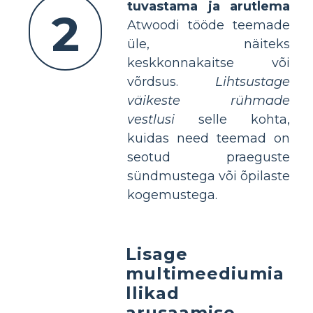
tuvastama ja arutlema
2
Atwoodi tööde teemade
üle, näiteks
keskkonnakaitse või
võrdsus.
Lihtsustage
väikeste rühmade
vestlusi
selle kohta,
kuidas need teemad on
seotud praeguste
sündmustega või õpilaste
kogemustega.
Lisage
multimeediumia
llikad
arusaamise