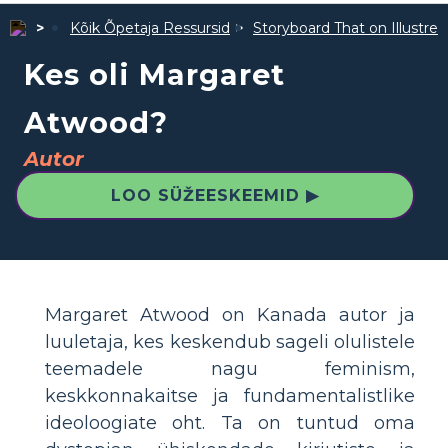
Kõik Õpetaja Ressursid
Storyboard That on Illustre
Kes oli Margaret
Atwood?
Autor
LOO SÜŽEESKEEMID ▶
Margaret Atwood on Kanada autor ja
luuletaja, kes keskendub sageli olulistele
teemadele nagu feminism,
keskkonnakaitse ja fundamentalistlike
ideoloogiate oht. Ta on tuntud oma