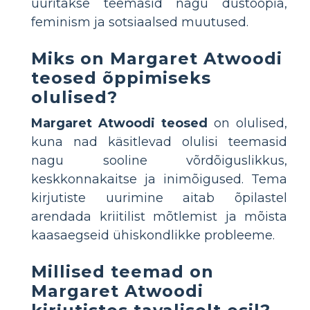
uuritakse teemasid nagu düstoopia,
feminism ja sotsiaalsed muutused.
Miks on Margaret Atwoodi
teosed õppimiseks
olulised?
Margaret Atwoodi teosed
on olulised,
kuna nad käsitlevad olulisi teemasid
nagu sooline võrdõiguslikkus,
keskkonnakaitse ja inimõigused. Tema
kirjutiste uurimine aitab õpilastel
arendada kriitilist mõtlemist ja mõista
kaasaegseid ühiskondlikke probleeme.
Millised teemad on
Margaret Atwoodi