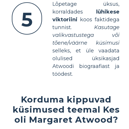
Lõpetage üksus,
5
korraldades
lühikese
viktoriini
koos faktidega
tunnist.
Kasutage
valikvastustega või
tõene/väärne küsimusi
selleks, et üle vaadata
olulised üksikasjad
Atwoodi biograafiast ja
töödest.
Korduma kippuvad
küsimused teemal Kes
oli Margaret Atwood?