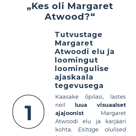
„Kes oli Margaret
Atwood?“
Tutvustage
Margaret
Atwoodi elu ja
loomingut
loomingulise
ajaskaala
tegevusega
Kaasake õpilasi, lastes
1
neil
luua visuaalset
ajajoonist
Margaret
Atwoodi elu ja karjääri
kohta.
Esitage olulised