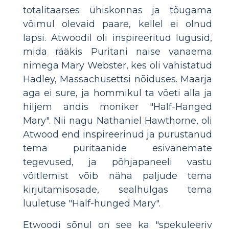
totalitaarses ühiskonnas ja tõugama
võimul olevaid paare, kellel ei olnud
lapsi. Atwoodil oli inspireeritud lugusid,
mida rääkis Puritani naise vanaema
nimega Mary Webster, kes oli vahistatud
Hadley, Massachusettsi nõiduses. Maarja
aga ei sure, ja hommikul ta võeti alla ja
hiljem andis moniker "Half-Hanged
Mary". Nii nagu Nathaniel Hawthorne, oli
Atwood end inspireerinud ja purustanud
tema puritaanide esivanemate
tegevused, ja põhjapaneeli vastu
võitlemist võib näha paljude tema
kirjutamisosade, sealhulgas tema
luuletuse "Half-hunged Mary".
Etwoodi sõnul on see ka "spekuleeriv