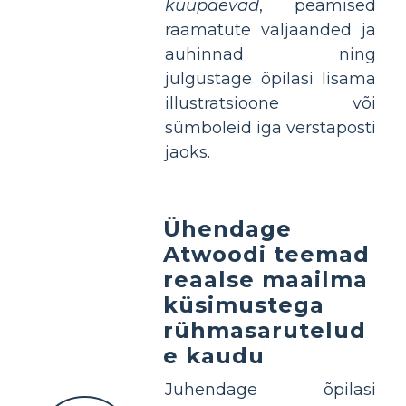
kuupäevad
, peamised
raamatute väljaanded ja
auhinnad ning
julgustage õpilasi lisama
illustratsioone või
sümboleid iga verstaposti
jaoks.
Ühendage
Atwoodi teemad
reaalse maailma
küsimustega
rühmasarutelud
e kaudu
Juhendage õpilasi