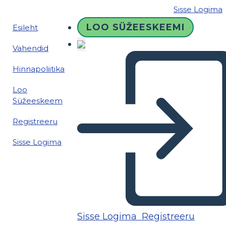
Sisse Logima
LOO SÜŽEESKEEMI
Esileht
Vahendid
Hinnapoliitika
Loo
Süžeeskeem
Registreeru
Sisse Logima
Sisse Logima
Registreeru