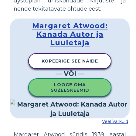
dystopian ühiskondade kirjutiste ja
nende tekitatavate ohtude eest.
Margaret Atwood:
Kanada Autor ja
Luuletaja
KOPEERIGE SEE NÄIDE
— VÕI —
LOOGE OMA
SÜŽEESKEEMID
Veel Valikuid
Margaret Atwood sündis 1939. aastal