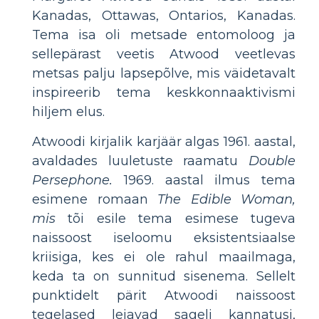
Kanadas, Ottawas, Ontarios, Kanadas.
Tema isa oli metsade entomoloog ja
sellepärast veetis Atwood veetlevas
metsas palju lapsepõlve, mis väidetavalt
inspireerib tema keskkonnaaktivismi
hiljem elus.
Atwoodi kirjalik karjäär algas 1961. aastal,
avaldades luuletuste raamatu
Double
Persephone.
1969. aastal ilmus tema
esimene romaan
The Edible Woman,
mis
tõi esile tema esimese tugeva
naissoost iseloomu eksistentsiaalse
kriisiga, kes ei ole rahul maailmaga,
keda ta on sunnitud sisenema. Sellelt
punktidelt pärit Atwoodi naissoost
tegelased leiavad sageli kannatusi,