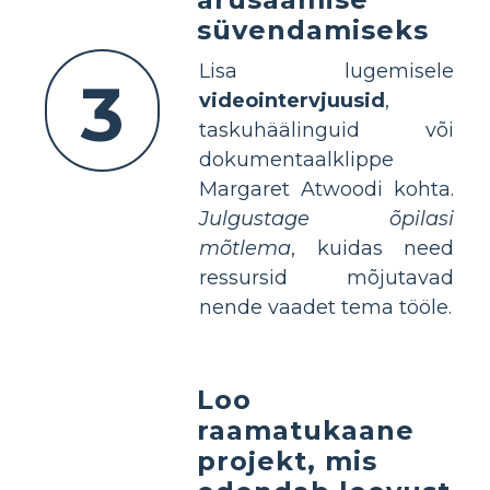
süvendamiseks
Lisa lugemisele
3
videointervjuusid
,
taskuhäälinguid või
dokumentaalklippe
Margaret Atwoodi kohta.
Julgustage õpilasi
mõtlema
, kuidas need
ressursid mõjutavad
nende vaadet tema tööle.
Loo
raamatukaane
projekt, mis