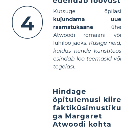
edendab loovust
Kutsuge õpilasi
4
kujundama uue
raamatukaane
ühe
Atwoodi romaani või
lühiloo jaoks.
Küsige neid,
kuidas nende kunstiteos
esindab loo teemasid või
tegelasi.
Hindage
õpitulemusi kiire
faktiküsimustiku
ga Margaret
Atwoodi kohta