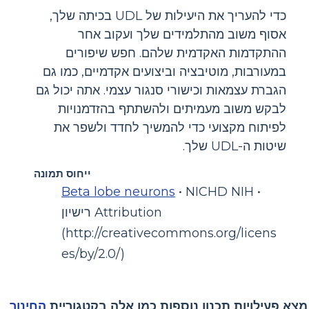
כדי להעריך את היעילות של UDL בכיתה שלך,
אסוף משוב מהתלמידים שלך ועקוב אחר
ההתקדמות האקדמית שלהם. חפש שיפורים
במעורבות, מוטיבציה וביצועים אקדמיים, כמו גם
הגברת עצמאות וכישורי סנגור עצמי. אתה יכול גם
לבקש משוב מעמיתים ולהשתתף בהזדמנויות
לפיתוח מקצועי כדי להמשיך לחדד ולשפר את
שיטות ה-UDL שלך.
ייחוס תמונה
Beta lobe neurons
• NICHD NIH •
רישיון Attribution
(http://creativecommons.org/licens
es/by/2.0/)
מצא פעילויות תכנון נוספות כמו אלה בקטגוריית
החינוך