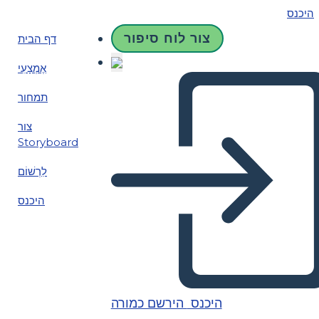
היכנס
צור לוח סיפור
דף הבית
אֶמְצָעִי
תמחור
צור
Storyboard
לִרְשׁוֹם
היכנס
היכנס
הירשם כמורה