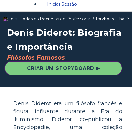
Iniciar Sessão
Todos os Recursos do Professor
Storyboard That 's 
Denis Diderot: Biografia
e Importância
Filósofos Famosos
CRIAR UM STORYBOARD ▶
Denis Diderot era um filósofo francês e
figura influente durante a Era do
Iluminismo. Diderot co-publicou a
Encyclopédie, uma coleção