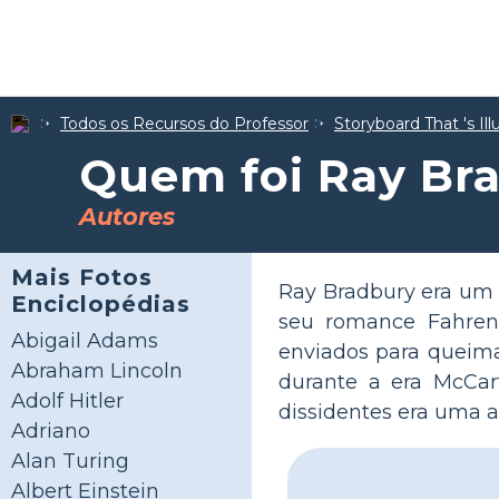
Todos os Recursos do Professor
Storyboard That 's Il
Quem foi Ray Br
Autores
Mais Fotos
Ray Bradbury era um es
Enciclopédias
seu romance Fahren
Abigail Adams
enviados para queimar
Abraham Lincoln
durante a era McCar
Adolf Hitler
dissidentes era uma 
Adriano
Alan Turing
Albert Einstein