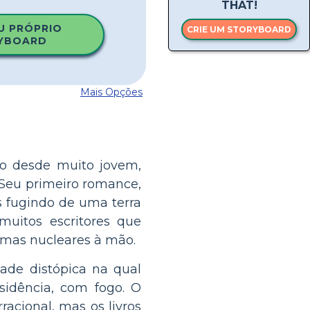
THAT!
U PRÓPRIO
CRIE UM STORYBOARD
YBOARD
Mais Opções
ico desde muito jovem,
. Seu primeiro romance,
 fugindo de uma terra
uitos escritores que
rmas nucleares à mão.
ade distópica na qual
esidência, com fogo. O
cional, mas os livros