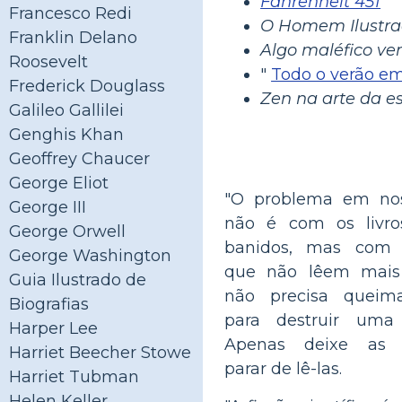
Fahrenheit 451
Francesco Redi
O Homem Ilustr
Franklin Delano
Algo maléfico ve
Roosevelt
"
Todo o verão e
Frederick Douglass
Zen na arte da es
Galileo Gallilei
Genghis Khan
Geoffrey Chaucer
George Eliot
"O problema em nos
George III
não é com os livro
George Orwell
banidos, mas com 
George Washington
que não lêem mais 
Guia Ilustrado de
não precisa queima
Biografias
para destruir uma 
Harper Lee
Apenas deixe as 
Harriet Beecher Stowe
parar de lê-las.
Harriet Tubman
Helen Keller