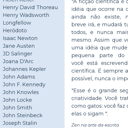
"A ficção científica é
Henry David Thoreau
idéia que ocorre na 
Henry Wadsworth
ainda não existe,
Longfellow
breve irá, e mudará t
Heródoto
todos, e nunca mai
Isaac Newton
mesmo. Assim que vo
Jane Austen
uma idéia que mude
JD Salinger
pequena parte do
Joana D'Arc
você está escrevend
Johannes Kepler
científica. É sempre 
John Adams
possível, nunca o impo
John F. Kennedy
"Esse é o grande se
John Knowles
criatividade. Você tra
John Locke
como gatos: você faz
John Smith
elas o sigam ".
John Steinbeck
Joseph Stalin
Zen na arte da escrita