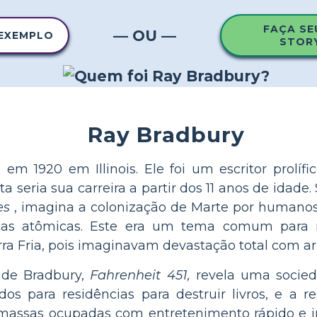
FAÇA SE
— OU —
 EXEMPLO
STOR
Ray Bradbury
em 1920 em Illinois. Ele foi um escritor prolíf
a seria sua carreira a partir dos 11 anos de idade
es
, imagina a colonização de Marte por humanos
as atômicas. Este era um tema comum para m
rra Fria, pois imaginavam devastação total com a
de Bradbury,
Fahrenheit 451,
revela uma socied
os para residências para destruir livros, e a r
ssas ocupadas com entretenimento rápido e irra