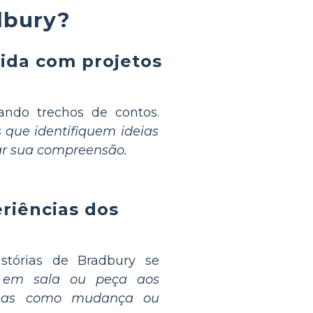
dbury?
vida com projetos
ndo trechos de contos.
 que identifiquem ideias
ar sua compreensão.
riências dos
tórias de Bradbury se
o em sala ou peça aos
emas como mudança ou