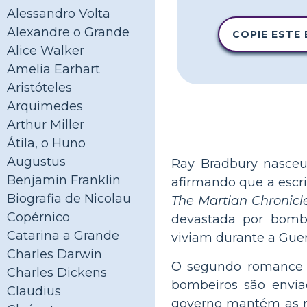
Alessandro Volta
Alexandre o Grande
COPIE ESTE
Alice Walker
Amelia Earhart
Aristóteles
Arquimedes
Arthur Miller
Átila, o Huno
Augustus
Ray Bradbury nasceu 
Benjamin Franklin
afirmando que a escrit
Biografia de Nicolau
The Martian Chronicl
Copérnico
devastada por bomb
Catarina a Grande
viviam durante a Gue
Charles Darwin
O segundo romance 
Charles Dickens
bombeiros são enviad
Claudius
governo mantém as ma