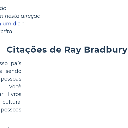
ado
m nesta direção
m um dia
"
crita
Citações de Ray Bradbury
so país
s sendo
pessoas
... Você
r livros
cultura.
pessoas