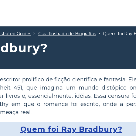
lustrated Guides
Guia Ilustrado de Biografias
Quem foi Ray 
adbury?
critor prolífico de ficção científica e fantasia. 
heit 451, que imagina um mundo distópico o
 livros e, essencialmente, idéias. Essa censura 
thy em que o romance foi escrito, onde a per
ameaça real.
Quem foi Ray Bradbury?