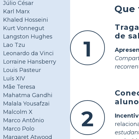
Júlio César
Que 
Karl Marx
Khaled Hosseini
Traga
Kurt Vonnegut
de sa
Langston Hughes
1
Lao Tzu
Apresen
Leonardo da Vinci
Compart
Lorraine Hansberry
recorren
Louis Pasteur
Luís XIV
Mãe Teresa
Conec
Mahatma Gandhi
aluno
Malala Yousafzai
2
Malcolm X
Incenti
Marco Antônio
relacio
Marco Polo
estuda
Margaret Atwood