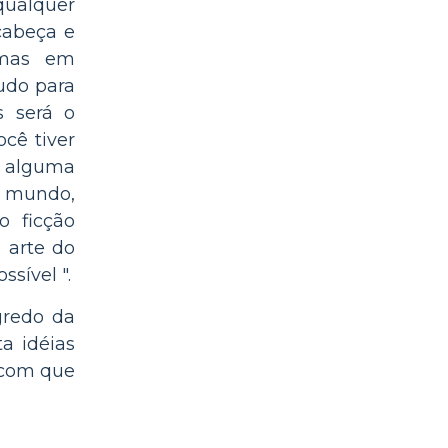
 qualquer
cabeça e
 mas em
udo para
s será o
cê tiver
 alguma
 mundo,
o ficção
a arte do
ssível ".
gredo da
ta idéias
 com que