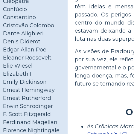
Cleópatra
têm ideias e mensa
Confúcio
passado. Os perigos
Constantino
centro do mundo dis
Cristóvão Colombo
estavam deixando a 
Dante Alighieri
luta nas duas superpo
Denis Diderot
Edgar Allan Poe
As visões de Bradbur
Eleanor Roosevelt
por sua vez, ele refl
Elie Wiesel
governamental e o po
Elizabeth I
longa doença, mas, f
Emily Dickinson
futuro se tornando re
Ernest Hemingway
Ernest Rutherford
Erwin Schrodinger
O
F. Scott Fitzgerald
Ferdinand Magellan
As Crônicas Marc
Florence Nightingale