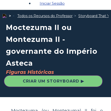
Iniciar Sessão
Todos os Recursos do Professor
Storyboard That 's 
Moctezuma II ou
Montezuma II -
governante do Império
Asteca
Figuras Históricas
CRIAR UM STORYBOARD ▶
Moctezuma (ou Montezuma) II foi o