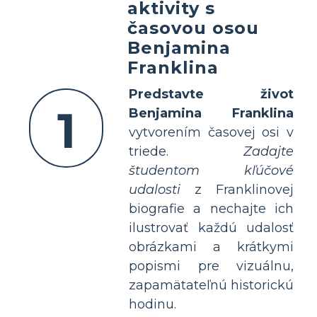
aktivity s
časovou osou
Benjamina
Franklina
Predstavte život
1
Benjamina Franklina
vytvorením časovej osi v
triede.
Zadajte
študentom kľúčové
udalosti
z Franklinovej
biografie a nechajte ich
ilustrovať každú udalosť
obrázkami a krátkymi
popismi pre vizuálnu,
zapamätateľnú historickú
hodinu.