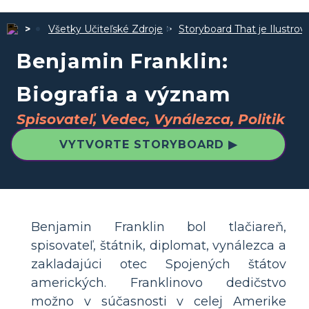
Všetky Učiteľské Zdroje
Storyboard That je Ilustro
Benjamin Franklin:
Biografia a význam
Spisovateľ, Vedec, Vynálezca, Politik
VYTVORTE STORYBOARD ▶
Benjamin Franklin bol tlačiareň,
spisovateľ, štátnik, diplomat, vynálezca a
zakladajúci otec Spojených štátov
amerických. Franklinovo dedičstvo
možno v súčasnosti v celej Amerike