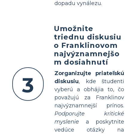
dopadu vynálezu.
Umožnite
triednu diskusiu
o Franklinovom
najvýznamnejšo
m dosiahnutí
Zorganizujte priateľskú
3
diskusiu
, kde študenti
vyberú a obhájia to, čo
považujú za Franklinov
najvýznamnejší prínos.
Podporujte kritické
myslenie
a poskytnite
vedúce otázky na