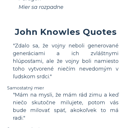
Mier sa rozpadne
John Knowles Quotes
"Zdalo sa, že vojny neboli generované
generáciami a ich zvláštnymi
hlúposťami, ale že vojny boli namiesto
toho vytvorené niečím nevedomým v
ľudskom srdci."
Samostatný mier
"Mám na mysli, že mám rád zimu a keď
niečo skutočne milujete, potom vás
bude milovať späť, akokoľvek to má
radi."