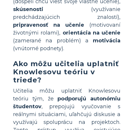
(dospelí chcú viesť svoje vlastné učenie),
skúsenosti
(využívanie
predchádzajúcich znalostí),
pripravenosť na učenie
(motivovaní
životnými rolami),
orientácia na učenie
(zamerané na problém) a
motivácia
(vnútorné podnety).
Ako môžu učitelia uplatniť
Knowlesovu teóriu v
triede?
Učitelia môžu uplatniť Knowlesovu
teóriu tým, že
podporujú autonómiu
študentov
, prepojujú vyučovanie s
reálnymi situáciami, uľahčujú diskusie a
využívajú spoluprácu na projektoch.
Tento prístup využíva existujúce