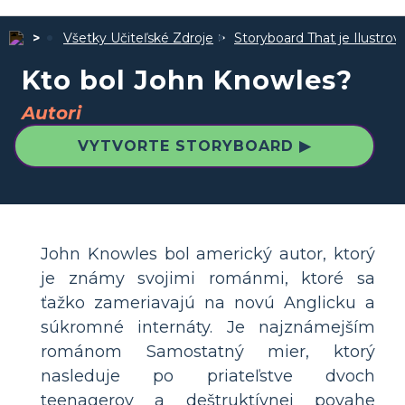
Všetky Učiteľské Zdroje
Storyboard That je Ilustro
Kto bol John Knowles?
Autori
VYTVORTE STORYBOARD ▶
John Knowles bol americký autor, ktorý
je známy svojimi románmi, ktoré sa
ťažko zameriavajú na novú Anglicku a
súkromné ​​internáty. Je najznámejším
románom Samostatný mier, ktorý
nasleduje po priateľstve dvoch
teenagerov a deštruktívnej povahe