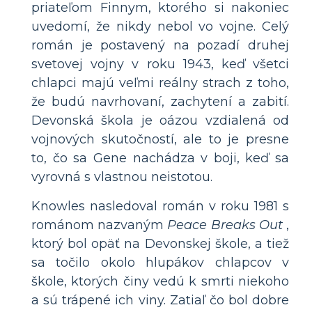
priateľom Finnym, ktorého si nakoniec
uvedomí, že nikdy nebol vo vojne. Celý
román je postavený na pozadí druhej
svetovej vojny v roku 1943, keď všetci
chlapci majú veľmi reálny strach z toho,
že budú navrhovaní, zachytení a zabití.
Devonská škola je oázou vzdialená od
vojnových skutočností, ale to je presne
to, čo sa Gene nachádza v boji, keď sa
vyrovná s vlastnou neistotou.
Knowles nasledoval román v roku 1981 s
románom nazvaným
Peace Breaks Out
,
ktorý bol opäť na Devonskej škole, a tiež
sa točilo okolo hlupákov chlapcov v
škole, ktorých činy vedú k smrti niekoho
a sú trápené ich viny. Zatiaľ čo bol dobre