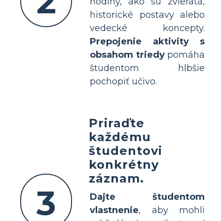
2
hodiny, ako sú zvieratá,
historické postavy alebo
vedecké koncepty.
Prepojenie aktivity s
obsahom triedy
pomáha
študentom hlbšie
pochopiť učivo.
Priraďte
každému
študentovi
konkrétny
záznam.
3
Dajte študentom
vlastnenie
, aby mohli