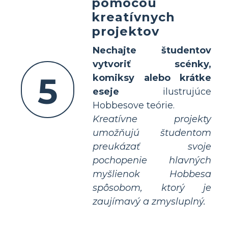
pomocou
kreatívnych
projektov
Nechajte študentov
vytvoriť scénky,
5
komiksy alebo krátke
eseje
ilustrujúce
Hobbesove teórie.
Kreatívne projekty
umožňujú študentom
preukázať svoje
pochopenie hlavných
myšlienok Hobbesa
spôsobom, ktorý je
zaujímavý a zmysluplný.