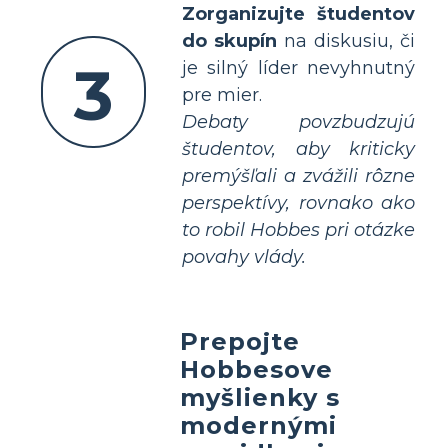
Zorganizujte študentov
do skupín
na diskusiu, či
3
je silný líder nevyhnutný
pre mier.
Debaty povzbudzujú
študentov, aby kriticky
premýšľali a zvážili rôzne
perspektívy, rovnako ako
to robil Hobbes pri otázke
povahy vlády.
Prepojte
Hobbesove
myšlienky s
modernými