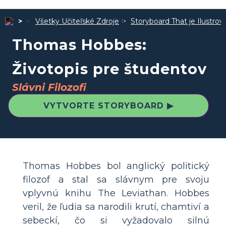
Všetky Učiteľské Zdroje
Storyboard That je Ilustro
Thomas Hobbes:
Životopis pre študentov
Slávni Filozofi
VYTVORTE STORYBOARD ▶
Thomas Hobbes bol anglický politický
filozof a stal sa slávnym pre svoju
vplyvnú knihu The Leviathan. Hobbes
veril, že ľudia sa narodili krutí, chamtiví a
sebeckí, čo si vyžadovalo silnú