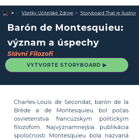
Všetky Učiteľské Zdroje
Storyboard That je Ilustro
Barón de Montesquieu:
význam a úspechy
Slávni Filozofi
VYTVORTE STORYBOARD ▶
Charles-Louis de Secondat, barón de la
Brède a de Montesquieu bol počas
osvietenstva francúzskym politickým
filozofom. Najvýznamnejšia publikácia
spoločnosti Montesquieu bola nazvaná