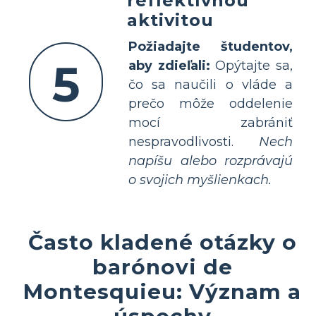
reflektívnou
aktivitou
Požiadajte študentov,
5
aby zdieľali:
Opýtajte sa,
čo sa naučili o vláde a
prečo môže oddelenie
mocí zabrániť
nespravodlivosti.
Nech
napíšu alebo rozprávajú
o svojich myšlienkach.
Často kladené otázky o
barónovi de
Montesquieu: Význam a
úspechy