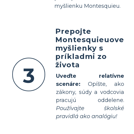
myšlienku Montesquieu.
Prepojte
Montesquieuove
myšlienky s
príkladmi zo
života
3
Uveďte relatívne
scenáre:
Opíšte, ako
zákony, súdy a vodcovia
pracujú oddelene.
Používajte školské
pravidlá ako analógiu!