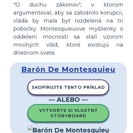
"O duchu zákonov", v ktorom
argumentoval, aby sa zabránilo korupcii,
vláda by mala byť rozdelená na tri
pobočky. Montesquieuove myšlienky o
oddelení mocností sa stali vzorom
mnohých vlád, ktoré existujú na
dnešnom svete.
Barón De Montesquieu
SKOPÍRUJTE TENTO PRÍKLAD
— ALEBO —
VYTVORTE SI VLASTNÝ
STORYBOARD