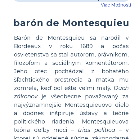
Viac Možností
barón de Montesquieu
Barón de Montesquieu sa narodil v
Bordeaux v roku 1689 a počas
osvietenstva sa stal autorom, právnikom,
filozofom a sociálnym komentátorom.
Jeho otec pochádzal z bohatého
šľachtického prostredia a matka mu
zomrela, keď bol ešte veľmi malý.
Duch
zákonov
je všeobecne považovaný za
najvýznamnejšie Montesquieuovo dielo
a dodnes inšpiruje ústavy a teórie
politického riadenia. Montesquieuova
teória deľby moci –
trias politica
– v
ktorej sú oddelené súdne, zákonodarné