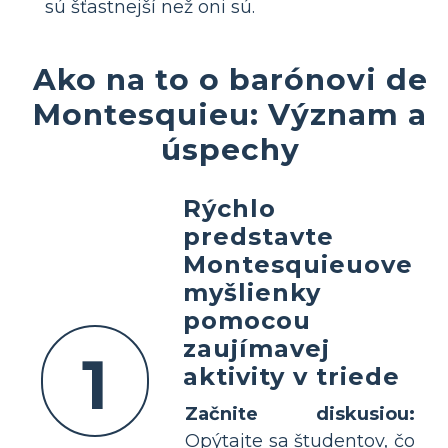
sú šťastnejší než oni sú.
Ako na to o barónovi de
Montesquieu: Význam a
úspechy
Rýchlo
predstavte
Montesquieuove
myšlienky
pomocou
zaujímavej
1
aktivity v triede
Začnite diskusiou:
Opýtajte sa študentov, čo