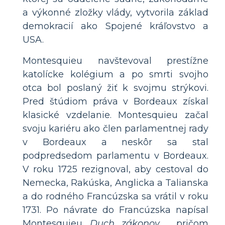
a výkonné zložky vlády, vytvorila základ
demokracií ako Spojené kráľovstvo a
USA.
Montesquieu navštevoval prestížne
katolícke kolégium a po smrti svojho
otca bol poslaný žiť k svojmu strýkovi.
Pred štúdiom práva v Bordeaux získal
klasické vzdelanie. Montesquieu začal
svoju kariéru ako člen parlamentnej rady
v Bordeaux a neskôr sa stal
podpredsedom parlamentu v Bordeaux.
V roku 1725 rezignoval, aby cestoval do
Nemecka, Rakúska, Anglicka a Talianska
a do rodného Francúzska sa vrátil v roku
1731. Po návrate do Francúzska napísal
Montesquieu
Duch zákonov
, pričom