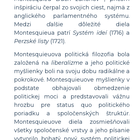
inšpiráciu čerpal zo svojich ciest, najmä z
anglického parlamentného systému.
Medzi ďalšie dôležité diela
Montesquieua patrí
Systém ideí
(1716) a
Perzské listy
(1721).
Montesquieuova politická filozofia bola
založená na
liberalizme
a jeho politické
myšlienky boli na svoju dobu radikálne a
pokrokové. Montesquieuove myšlienky v
podstate obhajovali obmedzenie
politickej moci a predstavovali vážnu
hrozbu pre status quo politického
poriadku a spoločenských štruktúr.
Montesquieuove diela zosmiešňovali
všetky spoločenské vrstvy a jeho písanie
vytvorilo bohatý nový systém politickej