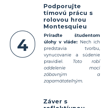
Podporujte
tímovú prácu s
rolovou hrou
Montesquieu
Priraďte študentom
4
úlohy v vláde:
Nech ich
predstavia tvorbu,
vynucovanie a súdenie
pravidiel.
Toto robí
oddelenie moci
zábavným a
zapamätateľným.
Záver s