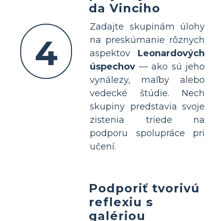
da Vinciho
Zadajte skupinám úlohy
4
na preskúmanie rôznych
aspektov
Leonardových
úspechov
— ako sú jeho
vynálezy, maľby alebo
vedecké štúdie. Nech
skupiny predstavia svoje
zistenia triede na
podporu spolupráce pri
učení.
Podporiť tvorivú
reflexiu s
galériou