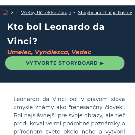
Všetky Učiteľské Zdroje
Storyboard That je Ilustro
Kto bol Leonardo da
Vinci?
Umelec, Vynálezca, Vedec
VYTVORTE STORYBOARD ▶
Leonardo da Vinci bol v pravom slova
zmysle známy ako "renesančný človek".
Bol najslávnejší pre svoje obrazy, ale tiež
produkoval veľmi podrobné poznámky o
prírodnom svete okolo neho a vytvoril