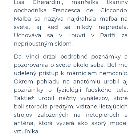
Lisa Gherardini, manželka tkaniny
obchodníka Francesca del Giocondo.
Maľba sa nazýva najdrahšia maľba na
svete, aj keď sa nikdy nepredala.
Uchováva sa v Louvri v Paríži za
neprípustným sklom.
Da Vinci držal podrobné poznámky a
pozorovania o svete okolo seba. Bol mu
udelený prístup k márniciam nemocníc.
Okrem pohľadu na anatómiu urobil aj
poznámky o fyziológii ľudského tela.
Taktiež urobil náčrty vynálezov, ktoré
boli storočia predtým, vrátane lietajúcich
strojov založených na netopieroch a
anténa, ktorá vyzerá ako skorý model
vrtuľníka.