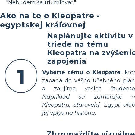
"Nebudem sa triumfovať."
Ako na to o Kleopatre -
egyptskej kráľovnej
Naplánujte aktivitu v
triede na tému
Kleopatra na zvýšeni
zapojenia
1
Vyberte tému o Kleopatre
, kto
zapadá do vášho učebného plá
a zaujíma vašich študento
Například sa zamerajte n
Kleopatru, staroveký Egypt ale
jej vplyv na históriu.
Zhromaždite vizuálne