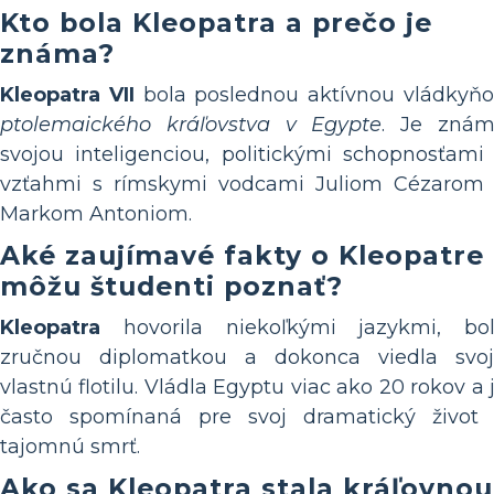
Kto bola Kleopatra a prečo je
známa?
Kleopatra VII
bola poslednou aktívnou vládkyň
ptolemaického kráľovstva v Egypte
. Je zná
svojou inteligenciou, politickými schopnosťami
vzťahmi s rímskymi vodcami Juliom Cézarom
Markom Antoniom.
Aké zaujímavé fakty o Kleopatre
môžu študenti poznať?
Kleopatra
hovorila niekoľkými jazykmi, bo
zručnou diplomatkou a dokonca viedla svo
vlastnú flotilu. Vládla Egyptu viac ako 20 rokov a 
často spomínaná pre svoj dramatický život
tajomnú smrť.
Ako sa Kleopatra stala kráľovnou