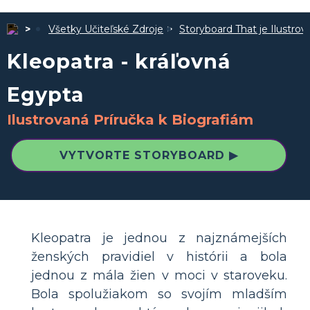
Všetky Učiteľské Zdroje
Storyboard That je Ilustro
Kleopatra - kráľovná
Egypta
Ilustrovaná Príručka k Biografiám
VYTVORTE STORYBOARD ▶
Kleopatra je jednou z najznámejších
ženských pravidiel v histórii a bola
jednou z mála žien v moci v staroveku.
Bola spolužiakom so svojím mladším