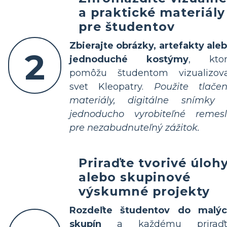
a praktické materiály
pre študentov
Zbierajte obrázky, artefakty ale
2
jednoduché kostýmy
, ktor
pomôžu študentom vizualizov
svet Kleopatry.
Použite tlače
materiály, digitálne snímky
jednoducho vyrobiteľné remes
pre nezabudnuteľný zážitok.
Priraďte tvorivé úloh
alebo skupinové
výskumné projekty
Rozdeľte študentov do malý
skupín
a každému priraďt