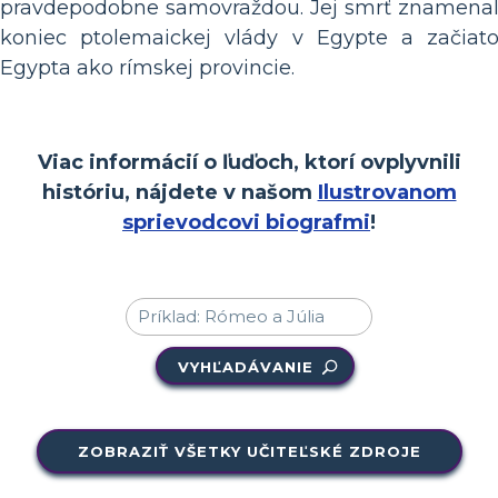
pravdepodobne samovraždou. Jej smrť znamena
koniec ptolemaickej vlády v Egypte a začiat
Egypta ako rímskej provincie.
Viac informácií o ľuďoch, ktorí ovplyvnili
históriu, nájdete v našom
Ilustrovanom
sprievodcovi biografmi
!
VYHĽADÁVANIE
ZOBRAZIŤ VŠETKY UČITEĽSKÉ ZDROJE