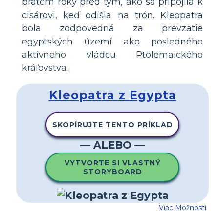
bratom roky pred tým, ako sa pripojila k
cisárovi, keď odišla na trón. Kleopatra
bola zodpovedná za prevzatie
egyptských území ako posledného
aktívneho vládcu Ptolemaického
kráľovstva.
Kleopatra z Egypta
SKOPÍRUJTE TENTO PRÍKLAD
— ALEBO —
VYTVORTE SI VLASTNÝ
STORYBOARD
Viac Možností