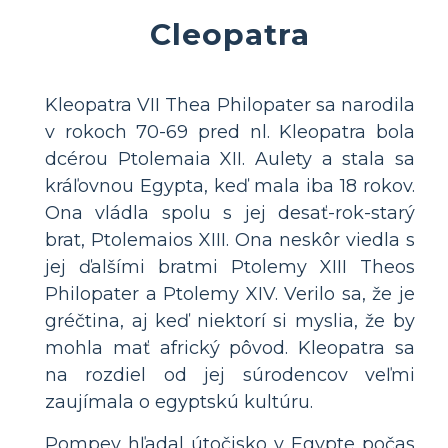
Cleopatra
Kleopatra VII Thea Philopater sa narodila
v rokoch 70-69 pred nl. Kleopatra bola
dcérou Ptolemaia XII. Aulety a stala sa
kráľovnou Egypta, keď mala iba 18 rokov.
Ona vládla spolu s jej desať-rok-starý
brat, Ptolemaios XIII. Ona neskôr viedla s
jej ďalšími bratmi Ptolemy XIII Theos
Philopater a Ptolemy XIV. Verilo sa, že je
gréčtina, aj keď niektorí si myslia, že by
mohla mať africký pôvod. Kleopatra sa
na rozdiel od jej súrodencov veľmi
zaujímala o egyptskú kultúru.
Pompey hľadal útočisko v Egypte počas