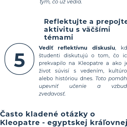
tým, čo už vedia.
Reflektujte a prepojt
aktivitu s väčšími
témami
Vediť reflektívnu diskusiu
, k
5
študenti diskutujú o tom, čo i
prekvapilo na Kleopatre a ako j
život súvisí s vedením, kultúr
alebo históriou dnes.
Toto pomá
upevniť učenie a vzbudi
zvedavosť.
Často kladené otázky o
Kleopatre - egyptskej kráľovne