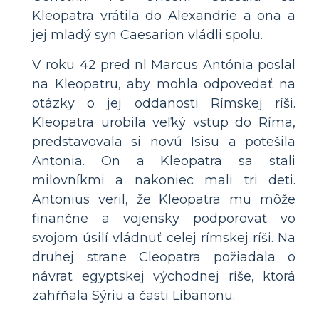
Kleopatra vrátila do Alexandrie a ona a
jej mladý syn Caesarion vládli spolu.
V roku 42 pred nl Marcus Antónia poslal
na Kleopatru, aby mohla odpovedať na
otázky o jej oddanosti Rímskej ríši.
Kleopatra urobila veľký vstup do Ríma,
predstavovala si novú Isisu a potešila
Antonia. On a Kleopatra sa stali
milovníkmi a nakoniec mali tri deti.
Antonius veril, že Kleopatra mu môže
finančne a vojensky podporovať vo
svojom úsilí vládnuť celej rímskej ríši. Na
druhej strane Cleopatra požiadala o
návrat egyptskej východnej ríše, ktorá
zahŕňala Sýriu a časti Libanonu.