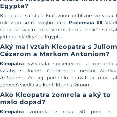
Egypta?
Kleopatra sa stala kráľovnou približne vo veku 
rokov po smrti svojho otca,
Ptolemaia XII
. Vlád
spolu so svojim mladším bratom a neskôr sa sta
jedinou vládkyňou Egypta.
Aký mal vzťah Kleopatra s Julio
Cézarom a Markom Antoniom?
Kleopatra
vytvárala spojenectvá a romantic
vzťahy s
Juliom Cézarom
a neskôr
Marko
Antoniom
, čo jej pomohlo udržať si moc, a
zároveň viedlo ku konfliktom s Rímom.
Ako Kleopatra zomrela a aký to
malo dopad?
Kleopatra
zomrela v roku 30 pred n. l.