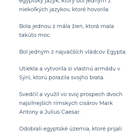
egyptský jazyk, ktorý bol jedným z
niekoľkých jazykov, ktoré hovorila.
Bola jednou z mála žien, ktorá mala
takúto moc.
Bol jedným z najväčších vládcov Egypta.
Utiekla a vytvorila si vlastnú armádu v
Sýrii, ktorú porazila svojho brata.
Svedčil a využil vo svoj prospech dvoch
najsilnejších rímskych cisárov Mark
Antony a Julius Caesar.
Odobrali egyptské územia, ktoré prijali