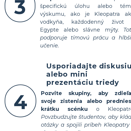
3
špecifickú úlohu alebo té
výskumu, ako je Kleopatra a
vodkyňa, každodenný život
Egypte alebo slávne mýty.
To
podporuje tímovú prácu a hlbš
učenie.
Usporiadajte diskusi
alebo mini
prezentáciu triedy
4
Pozvite skupiny, aby zdieľa
svoje zistenia alebo prednies
krátku scénku
o Kleopatre
Povzbudzujte študentov, aby klád
otázky a spojili príbeh Kleopatry