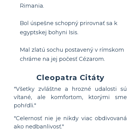
Rimania.
Bol úspešne schopný prirovnať sa k
egyptskej bohyni Isis.
Mal zlatú sochu postavený v rímskom
chráme na jej počesť Cézarom.
Cleopatra Citáty
"Všetky zvláštne a hrozné udalosti sú
vítané, ale komfortom, ktorými sme
pohŕdli."
"Celernosť nie je nikdy viac obdivovaná
ako nedbanlivosť."