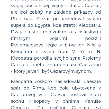
svojej občianskej vojny s Julius Caesar,
ale bol zabitý na základe príkazov od
Ptolemaia. Cezar prenasledoval svojho
súpera do Egypta, kde stretol Kleopatru.
Dvaja sa stali milovníkmi a s cisárskymi
rímskymi vojakmi porazili
Ptolemaiosove légie v bitke pri Níle a
Kleopatra si vzali trón. V 47 n. N.
Kleopatra porodila svojho syna Ptolemy
Caesara - iného známeho ako Caesarion
- ktorý je veril byť Cézarovým synom.
Kleopatra čoskoro nasledovala Caesara
späť do Ríma, kde bola ubytovaná v
Caesarovej vile. Caesar postavil zlatú
sochu Kleopatry v chráme Venuše
Genetrix. Po cvičení Caesara sa