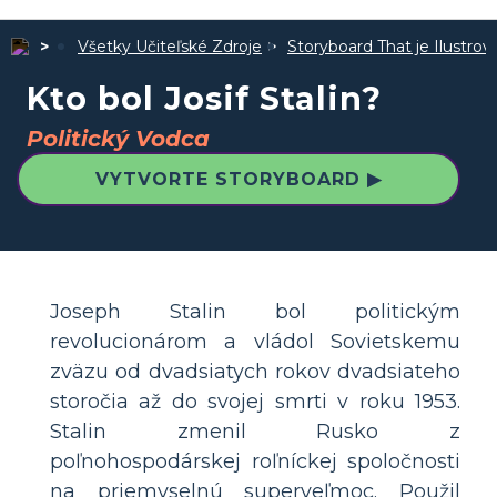
Všetky Učiteľské Zdroje
Storyboard That je Ilustro
Kto bol Josif Stalin?
Politický Vodca
VYTVORTE STORYBOARD ▶
Joseph Stalin bol politickým
revolucionárom a vládol Sovietskemu
zväzu od dvadsiatych rokov dvadsiateho
storočia až do svojej smrti v roku 1953.
Stalin zmenil Rusko z
poľnohospodárskej roľníckej spoločnosti
na priemyselnú superveľmoc. Použil