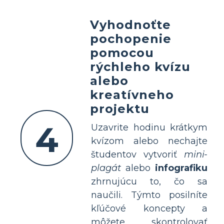
Vyhodnoťte
pochopenie
pomocou
rýchleho kvízu
alebo
kreatívneho
projektu
4
Uzavrite hodinu krátkym
kvízom alebo nechajte
študentov vytvoriť
mini-
plagát
alebo
infografiku
zhrnujúcu to, čo sa
naučili. Týmto posilníte
kľúčové koncepty a
môžete skontrolovať