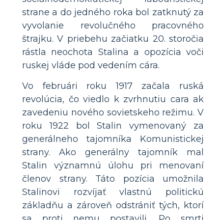
strane a do jedného roka bol zatknutý za
vyvolanie revolučného pracovného
štrajku. V priebehu začiatku 20. storočia
rástla neochota Stalina a opozícia voči
ruskej vláde pod vedením cára.
Vo februári roku 1917 začala ruská
revolúcia, čo viedlo k zvrhnutiu cara ak
zavedeniu nového sovietskeho režimu. V
roku 1922 bol Stalin vymenovaný za
generálneho tajomníka Komunistickej
strany. Ako generálny tajomník mal
Stalin významnú úlohu pri menovaní
členov strany. Táto pozícia umožnila
Stalinovi rozvíjať vlastnú politickú
základňu a zároveň odstrániť tých, ktorí
sa proti nemu postavili. Po smrti