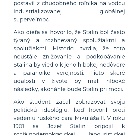
postavil z chudobného roľníka na vodcu
industrializovanej globálnej
superveľmoc.
Ako dieťa sa hovorilo, že Stalin bol často
týraný a rozhnevaný spolužiakmi a
spolužiakmi. Historici tvrdia, že toto
neustále znižovanie a podkopávanie
Stalina by viedlo k jeho hlbokej nedôvere
a paranoike verejnosti. Tieto skoré
udalosti v živote by mali hlboké
následky, akonáhle bude Stalin pri moci.
Ako študent začal zobrazovať svoju
politickú ideológiu, keď hovoril proti
vedeniu ruského cara Mikuláša II. V roku
1901 sa Jozef Stalin pripojil k
sociálnodemokratickej labouristickej