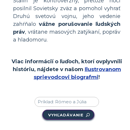
Stalin je kontroverzný, pretože hoci
posilnil Sovietsky zväz a pomohol vyhrať
Druhú svetovú vojnu, jeho vedenie
zahŕňalo
vážne porušovanie ľudských
práv
, vrátane masových zatýkaní, popráv
a hladomoru.
Viac informácií o ľuďoch, ktorí ovplyvnili
históriu, nájdete v našom
Ilustrovanom
sprievodcovi biografmi
!
VYHĽADÁVANIE