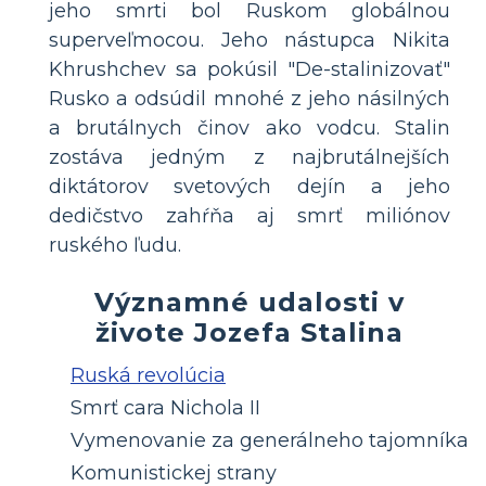
jeho smrti bol Ruskom globálnou
superveľmocou. Jeho nástupca Nikita
Khrushchev sa pokúsil "De-stalinizovať"
Rusko a odsúdil mnohé z jeho násilných
a brutálnych činov ako vodcu. Stalin
zostáva jedným z najbrutálnejších
diktátorov svetových dejín a jeho
dedičstvo zahŕňa aj smrť miliónov
ruského ľudu.
Významné udalosti v
živote Jozefa Stalina
Ruská revolúcia
Smrť cara Nichola II
Vymenovanie za generálneho tajomníka
Komunistickej strany