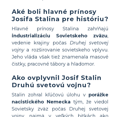
Aké boli hlavné prínosy
Josifa Stalina pre históriu?
Hlavné prínosy Stalina zahŕňajú
industrializáciu Sovietskeho zväzu
,
vedenie krajiny počas
Druhej svetovej
vojny
a rozširovanie sovietskeho vplyvu.
Jeho vláda však tiež znamenala masové
čistky, pracovné tábory a hladomor.
Ako ovplyvnil Josif Stalin
Druhú svetovú vojnu?
Stalin zohral kľúčovú úlohu v
porážke
nacistického Nemecka
tým, že viedol
Sovietsky zväz počas Druhej svetovej
vojny, najmä v veľkých bitkách ako