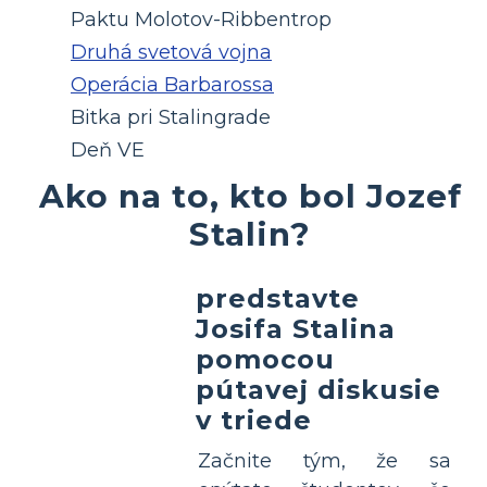
Paktu Molotov-Ribbentrop
Druhá svetová vojna
Operácia Barbarossa
Bitka pri Stalingrade
Deň VE
Ako na to, kto bol Jozef
Stalin?
predstavte
Josifa Stalina
pomocou
pútavej diskusie
v triede
Začnite tým, že sa