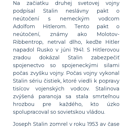
Na začiatku druhej svetovej vojny
podpísal Stalin neslávny pakt o
neútočení s nemeckým vodcom
Adolfom Hitlerom. Tento pakt o
neútočení, známy ako Molotov-
Ribbentrop, netrval dlho, keďže Hitler
napadol Rusko v júni 1941. S Hitlerovou
zradou dokázal Stalin zabezpečiť
spojenectvo so spojeneckými silami
počas zvyšku vojny. Počas vojny vykonal
Stalin sériu čistiek, ktoré viedli k popravy
tisícov vojenských vodcov. Stalinova
zvýšená paranoja sa stala smrteľnou
hrozbou pre každého, kto úzko
spolupracoval so sovietskou vládou.
Joseph Stalin zomrel v roku 1953 av čase