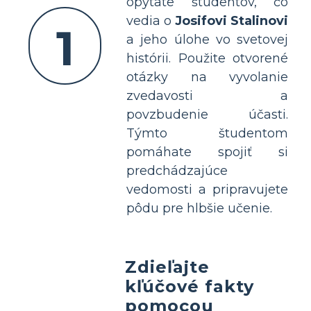
opýtate študentov, čo
vedia o
Josifovi Stalinovi
1
a jeho úlohe vo svetovej
histórii. Použite otvorené
otázky na vyvolanie
zvedavosti a
povzbudenie účasti.
Týmto študentom
pomáhate spojiť si
predchádzajúce
vedomosti a pripravujete
pôdu pre hlbšie učenie.
Zdieľajte
kľúčové fakty
pomocou