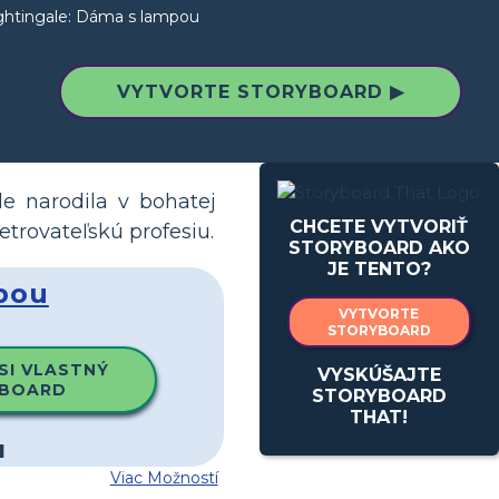
ghtingale: Dáma s lampou
VYTVORTE STORYBOARD ▶
le narodila v bohatej
CHCETE VYTVORIŤ
etrovateľskú profesiu.
STORYBOARD AKO
JE TENTO?
pou
VYTVORTE
STORYBOARD
SI VLASTNÝ
VYSKÚŠAJTE
BOARD
STORYBOARD
THAT!
Viac Možností