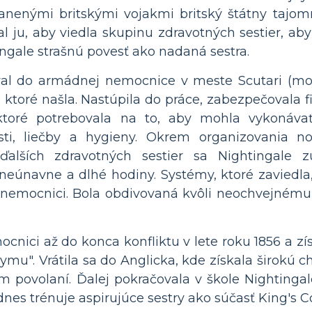
anenými britskými vojakmi britský štátny tajomn
l ju, aby viedla skupinu zdravotných sestier, aby 
ngale strašnú povesť ako nadaná sestra.
val do armádnej nemocnice v meste Scutari (mod
 ktoré našla. Nastúpila do práce, zabezpečovala f
ktoré potrebovala na to, aby mohla vykonáva
vosti, liečby a hygieny. Okrem organizovania
ďalších zdravotných sestier sa Nightingale z
 neúnavne a dlhé hodiny. Systémy, ktoré zaviedla,
 nemocnici. Bola obdivovaná kvôli neochvejnému 
ocnici až do konca konfliktu v lete roku 1856 a zí
ymu". Vrátila sa do Anglicka, kde získala širokú c
m povolaní. Ďalej pokračovala v škole Nightingal
dnes trénuje aspirujúce sestry ako súčasť King's C