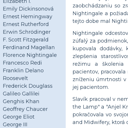
Elizabeth I.
zaobchádzaniu so zr
Emily Dickinsonová
Nightingale a požiada
Ernest Hemingway
tejto dobe mal Nighti
Ernest Rutherford
Erwin Schrödinger
Nightingale odcesto
F. Scott Fitzgerald
zúfalý za podmienok,
Ferdinand Magellan
kupovala dodávky, 
Florence Nightingale
zlepšenia starostli
Francesco Redi
režimu a školenia 
Franklin Delano
pacientov, pracovala
Roosevelt
zníženiu úmrtnosti v
Frederick Douglass
jej pacientom.
Galileo Gallilei
Slavík pracoval v nem
Genghis Khan
the Lamp" a "Anjel Kr
Geoffrey Chaucer
pokračovala vo svojo
George Eliot
and Midwifery, ktorá 
George III