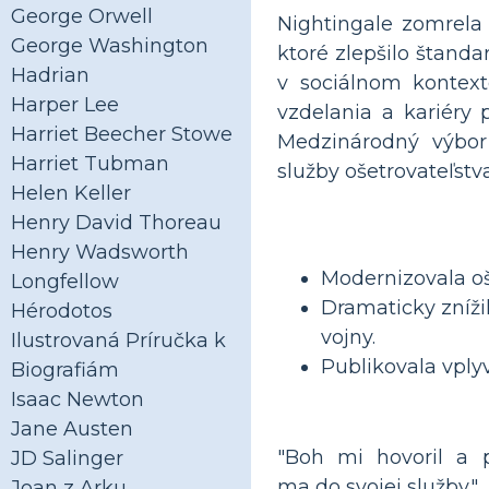
George Orwell
Nightingale zomrela
George Washington
ktoré zlepšilo štanda
Hadrian
v sociálnom kontext
Harper Lee
vzdelania a kariéry p
Harriet Beecher Stowe
Medzinárodný výbor 
Harriet Tubman
služby ošetrovateľstv
Helen Keller
Henry David Thoreau
Henry Wadsworth
Modernizovala oše
Longfellow
Dramaticky zníži
Hérodotos
vojny.
Ilustrovaná Príručka k
Publikovala vplyv
Biografiám
Isaac Newton
Jane Austen
"Boh mi hovoril a p
JD Salinger
ma do svojej služby."
Joan z Arku