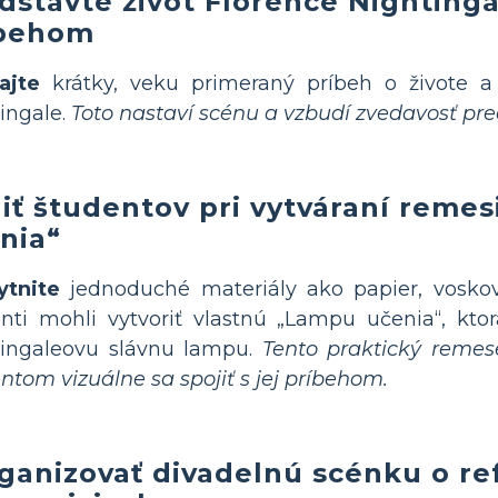
dstavte život Florence Nighting
íbehom
ajte
krátky, veku primeraný príbeh o živote a
ingale.
Toto nastaví scénu a vzbudí zvedavosť pre
iť študentov pri vytváraní reme
nia“
ytnite
jednoduché materiály ako papier, voskov
nti mohli vytvoriť vlastnú „Lampu učenia“, kto
tingaleovu slávnu lampu.
Tento praktický reme
ntom vizuálne sa spojiť s jej príbehom.
ganizovať divadelnú scénku o r