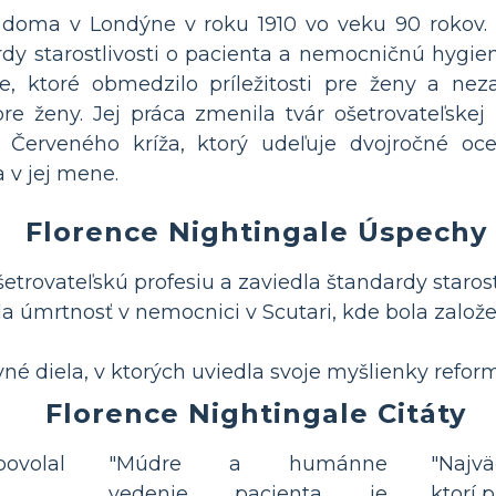
 doma v Londýne v roku 1910 vo veku 90 rokov. 
rdy starostlivosti o pacienta a nemocničnú hygie
e, ktoré obmedzilo príležitosti pre ženy a n
re ženy. Jej práca zmenila tvár ošetrovateľskej 
Červeného kríža, ktorý udeľuje dvojročné oc
a v jej mene.
Florence Nightingale Úspechy
trovateľskú profesiu a zaviedla štandardy starostl
la úmrtnosť v nemocnici v Scutari, kde bola zalo
né diela, v ktorých uviedla svoje myšlienky refor
Florence Nightingale Citáty
ovolal
"Múdre a humánne
"Najvä
vedenie pacienta je
ktorí 