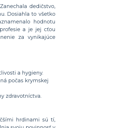
Zanechala dedičstvo,
nu. Dosiahla to všetko
ezaznamenalo hodnotu
profesie a je jej cťou
enenie za vynikajúce
ivosti a hygieny.
žená počas krymskej
my zdravotníctva.
čšími hrdinami sú tí,
plnia svoju povinnosť v