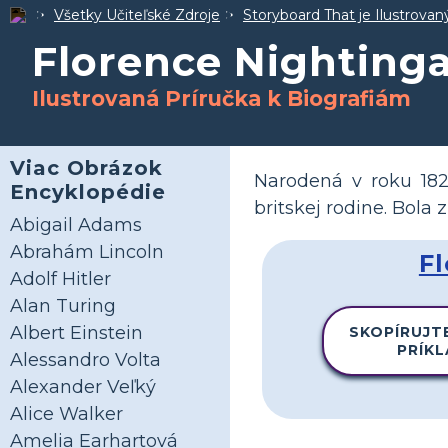
Všetky Učiteľské Zdroje
Storyboard That je Ilustrova
Florence Nighting
Ilustrovaná Príručka k Biografiám
Viac Obrázok
Narodená v roku 1820
Encyklopédie
britskej rodine. Bola
Abigail Adams
Abrahám Lincoln
F
Adolf Hitler
Alan Turing
Albert Einstein
SKOPÍRUJT
PRÍK
Alessandro Volta
Alexander Veľký
Alice Walker
Amelia Earhartová