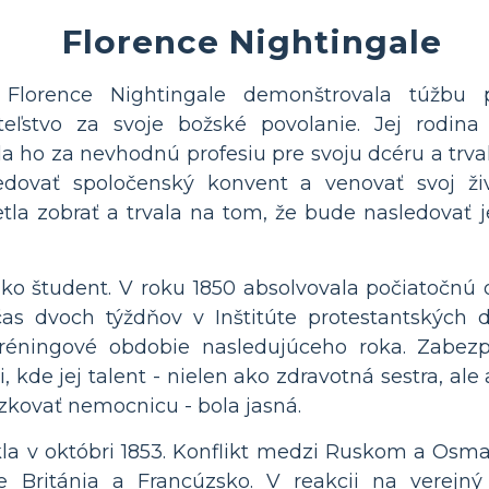
Florence Nightingale
Florence Nightingale demonštrovala túžbu
teľstvo za svoje božské povolanie. Jej rodina
a ho za nevhodnú profesiu pre svoju dcéru a trva
edovať spoločenský konvent a venovať svoj ž
tla zobrať a trvala na tom, že bude nasledovať je
ako študent. V roku 1850 absolvovala počiatočnú
čas dvoch týždňov v Inštitúte protestantských
réningové obdobie nasledujúceho roka. Zabez
 kde jej talent - nielen ako zdravotná sestra, al
zkovať nemocnicu - bola jasná.
a v októbri 1853. Konflikt medzi Ruskom a Osma
 je Británia a Francúzsko. V reakcii na verejný