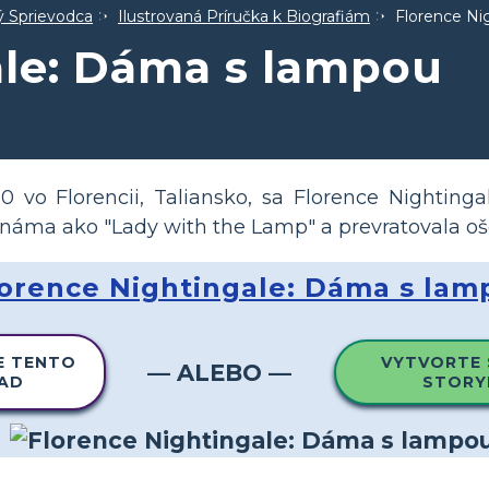
ný Sprievodca
Ilustrovaná Príručka k Biografiám
Florence Ni
ale: Dáma s lampou
 vo Florencii, Taliansko, sa Florence Nightinga
 známa ako "Lady with the Lamp" a prevratovala oš
lorence Nightingale: Dáma s lam
E TENTO
VYTVORTE 
— ALEBO —
LAD
STORY