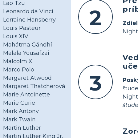
Pre
Lao Tzu
pr
2
Leonardo da Vinci
Lorraine Hansberry
Zdiel
Louis Pasteur
Night
Louis XIV
Mahátma Gándhí
Malala Yousafzai
Ved
Malcolm X
uče
Marco Polo
3
Margaret Atwood
Posk
Margaret Thatcherová
štude
Marie Antoinette
Nigh
Marie Curie
štude
Mark Antony
Mark Twain
Martin Luther
Zor
Martin Luther King Jr.