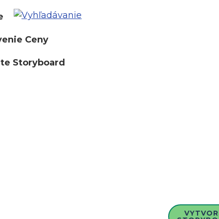
e
venie Ceny
te Storyboard
VYTVOR