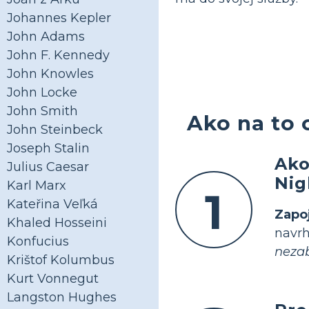
Johannes Kepler
John Adams
John F. Kennedy
John Knowles
John Locke
John Smith
Ako na to 
John Steinbeck
Joseph Stalin
Ako
Julius Caesar
Nig
Karl Marx
1
Kateřina Veľká
Zapo
Khaled Hosseini
navrh
Konfucius
nezab
Krištof Kolumbus
Kurt Vonnegut
Langston Hughes