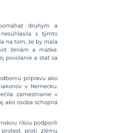
 pomáhať druhým a
 nesúhlasila s týmto
la na tom, že by mala
ivot ženám a matke.
j povolanie a stať sa
 odbornú prípravu ako
 diakonov v Nemecku.
pečila zamestnanie v
e aj ako osoba schopná
nskou ríšou podporili
 protest proti zlému