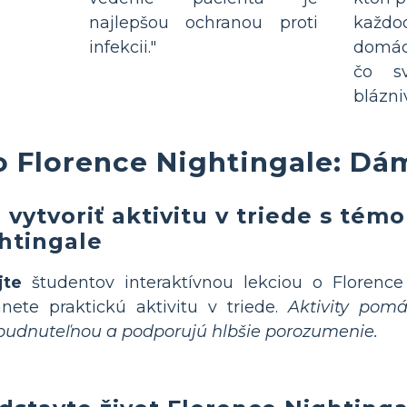
najlepšou ochranou proti
kaž
infekcii."
domáci
čo s
blázni
o Florence Nightingale: D
 vytvoriť aktivitu v triede s tém
htingale
jte
študentov interaktívnou lekciou o Florence
nete praktickú aktivitu v triede.
Aktivity pomá
udnuteľnou a podporujú hlbšie porozumenie.