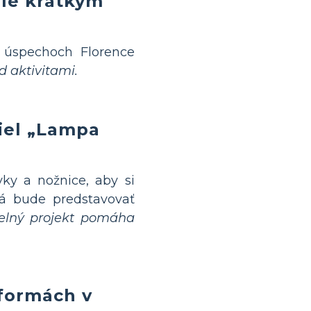
ale krátkym
 úspechoch Florence
d aktivitami.
siel „Lampa
ky a nožnice, aby si
rá bude predstavovať
selný projekt pomáha
eformách v