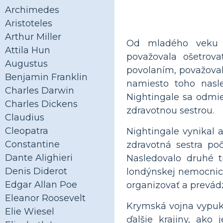
Archimedes
Aristoteles
Arthur Miller
Od mladého veku 
Attila Hun
považovala ošetrova
Augustus
povolaním, považoval
Benjamin Franklin
namiesto toho nasl
Charles Darwin
Nightingale sa odmie
Charles Dickens
zdravotnou sestrou.
Claudius
Cleopatra
Nightingale vynikal 
Constantine
zdravotná sestra po
Dante Alighieri
Nasledovalo druhé t
Denis Diderot
londýnskej nemocnici,
Edgar Allan Poe
organizovať a prevád
Eleanor Roosevelt
Krymská vojna vypukl
Elie Wiesel
ďalšie krajiny, ako