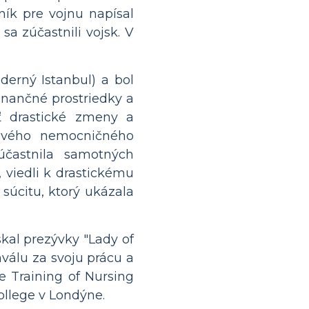
ík pre vojnu napísal
sa zúčastnili vojsk. V
erný Istanbul) a bol
inančné prostriedky a
ť drastické zmeny a
 nového nemocničného
účastnila samotných
 viedli k drastickému
súcitu, ktorý ukázala
skal prezývky "Lady of
hválu za svoju prácu a
e Training of Nursing
ollege v Londýne.