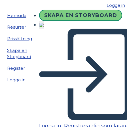
Logga in
SKAPA EN STORYBOARD
Hemsida
Resurser
Prissättning
Skapa en
Storyboard
Register
Logga in
Logga in
Registrera dig som lärar