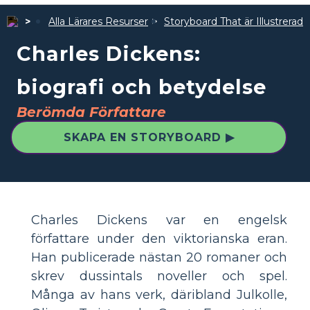
Alla Lärares Resurser
Storyboard That är Illustrerad
Charles Dickens:
biografi och betydelse
Berömda Författare
SKAPA EN STORYBOARD ▶
Charles Dickens var en engelsk
författare under den viktorianska eran.
Han publicerade nästan 20 romaner och
skrev dussintals noveller och spel.
Många av hans verk, däribland Julkolle,