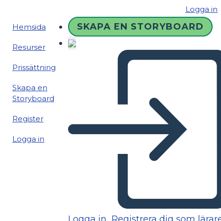
Logga in
SKAPA EN STORYBOARD
Hemsida
Resurser
Prissättning
Skapa en
Storyboard
Register
Logga in
Logga in
Registrera dig som lärar