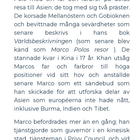
resa till Asien; de tog med sig två präster.
De korsade Mellanöstern och Gobiöknen
och bevittnade många sevärdheter som
senare beskrivs i hans bok
Världsbeskrivningen
(som senare blev
känd som
Marco Polos resor
). De
stannade kvar i Kina i 17 år. Khan utsåg
Marcos far och farbror till höga
positioner vid sitt hov och anställde
senare Marco som ett sändebud som
han skickade för att utforska delar av
Asien som européerna inte hade nått,
inklusive Burma, Indien och Tibet.
Marco befordrades mer än en gång; han
tjänstgjorde som guvernör i en kinesisk
stad, tjänsteman i Privy Council, och vid