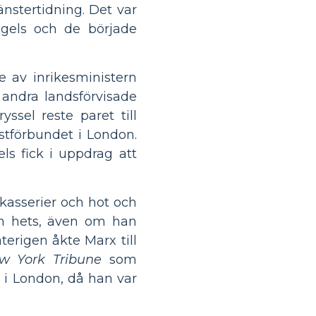
änstertidning. Det var
ngels och de började
ke av inrikesministern
 andra landsförvisade
yssel reste paret till
istförbundet i London.
s fick i uppdrag att
kasserier och hot och
 och hets, även om han
terigen åkte Marx till
w York Tribune
som
i London, då han var