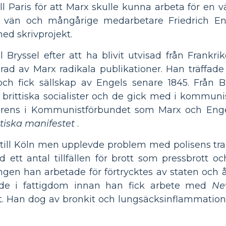
ll Paris för att Marx skulle kunna arbeta för en v
n vän och mångårige medarbetare Friedrich E
ed skrivprojekt.
ll Bryssel efter att ha blivit utvisad från Frankri
ad av Marx radikala publikationer. Han träffade
 och fick sällskap av Engels senare 1845. Från Br
a brittiska socialister och de gick med i kommun
erens i Kommunistförbundet som Marx och Engel
iska manifestet
.
till Köln men upplevde problem med polisens tra
vid ett antal tillfällen för brott som pressbrott
gen han arbetade för förtrycktes av staten och å
de i fattigdom innan han fick arbete med
Ne
. Han dog av bronkit och lungsäcksinflammation 