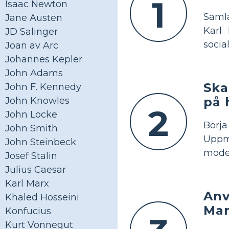
1
Isaac Newton
Sam
Jane Austen
Karl
JD Salinger
socia
Joan av Arc
Johannes Kepler
John Adams
Ska
John F. Kennedy
på 
John Knowles
2
John Locke
Bör
John Smith
Uppmu
John Steinbeck
mode
Josef Stalin
Julius Caesar
Karl Marx
Anv
Khaled Hosseini
Mar
Konfucius
Kurt Vonnegut