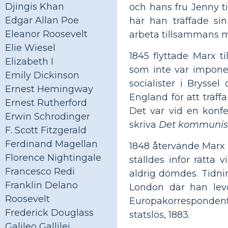
Djingis Khan
och hans fru Jenny ti
Edgar Allan Poe
här han träffade si
Eleanor Roosevelt
arbeta tillsammans m
Elie Wiesel
1845 flyttade Marx ti
Elizabeth I
som inte var imponer
Emily Dickinson
socialister i Bryssel
Ernest Hemingway
England för att träff
Ernest Rutherford
Det var vid en konf
Erwin Schrodinger
skriva
Det kommunist
F. Scott Fitzgerald
Ferdinand Magellan
1848 återvände Marx 
Florence Nightingale
ställdes inför rätta 
Francesco Redi
aldrig dömdes. Tidnin
Franklin Delano
London där han lev
Roosevelt
Europakorrespondent
Frederick Douglass
statslös, 1883.
Galileo Gallilei