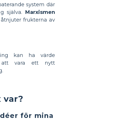
loaterande system där
ig själva.
Marxismen
 åtnjuter frukterna av
ting kan ha värde
att vara ett nytt
g.
 var?
idéer för mina