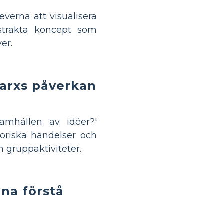
everna att visualisera
trakta koncept som
er.
Marxs påverkan
amhällen av idéer?'
toriska händelser och
 gruppaktiviteter.
rna förstå