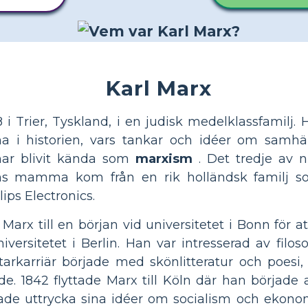
Karl Marx
 i Trier, Tyskland, i en judisk medelklassfamilj
erna i historien, vars tankar och idéer om samhä
 har blivit kända som
marxism
. Det tredje av n
s mamma kom från en rik holländsk familj so
ips Electronics.
k Marx till en början vid universitetet i Bonn för 
niversitetet i Berlin. Han var intresserad av filoso
arkarriär började med skönlitteratur och poesi, s
ande. 1842 flyttade Marx till Köln där han började 
ade uttrycka sina idéer om socialism och ekonom