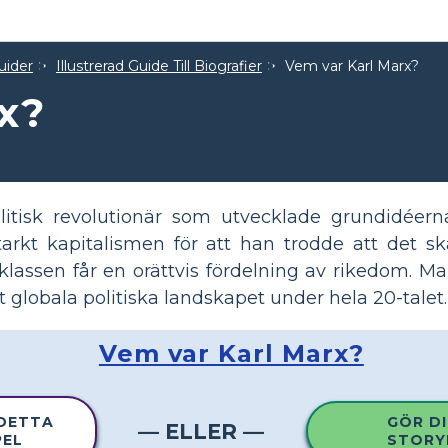
uider
Illustrerad Guide Till Biografier
Vem var Karl Marx?
x?
litisk revolutionär som utvecklade grundidée
arkt kapitalismen för att han trodde att det sk
lassen får en orättvis fördelning av rikedom. Ma
t globala politiska landskapet under hela 20-talet.
Vem var Karl Marx?
 DETTA
GÖR DI
— ELLER —
PEL
STORY