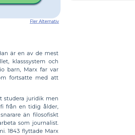
Fler Alternativ
. Han är en av de mest
llet, klasssystem och
io barn, Marx far var
m fortsatte med att
att studera juridik men
fi från en tidig ålder,
narare än filosofiskt
arbeta som journalist.
i. 1843 flyttade Marx