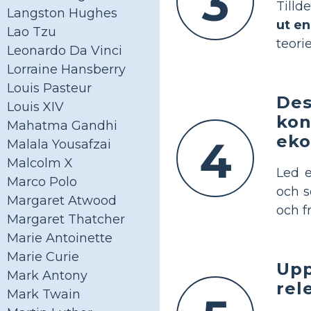
3
Tilld
Langston Hughes
ut en
Lao Tzu
teori
Leonardo Da Vinci
Lorraine Hansberry
Louis Pasteur
Des
Louis XIV
kon
Mahatma Gandhi
eko
4
Malala Yousafzai
Malcolm X
Led e
Marco Polo
och s
Margaret Atwood
och f
Margaret Thatcher
Marie Antoinette
Marie Curie
Upp
Mark Antony
rel
Mark Twain