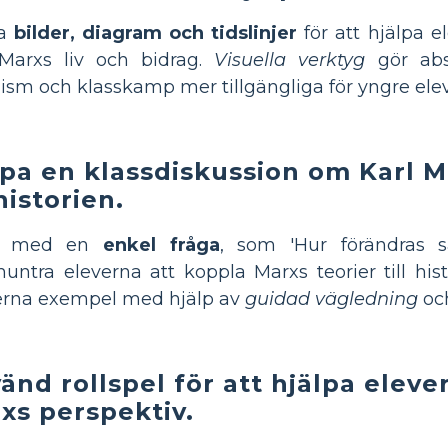
la
bilder, diagram och tidslinjer
för att hjälpa el
 Marxs liv och bidrag.
Visuella verktyg
gör abs
lism och klasskamp mer tillgängliga för yngre elev
pa en klassdiskussion om Karl 
historien.
ja med en
enkel fråga
, som 'Hur förändras s
ntra eleverna att koppla Marxs teorier till his
rna exempel med hjälp av
guidad vägledning
och
änd rollspel för att hjälpa eleve
xs perspektiv.