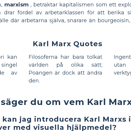
n,
marxism
, betraktar kapitalismen som ett exp
drar fördel av arbetarklassen för att berika s
lle där arbetarna själva, snarare än bourgeoisin,
Karl Marx Quotes
ri kan
Filosoferna har bara tolkat
Ingen
ingel
världen på olika sätt;
utan 
nde av
Poängen är dock att ändra
verkty
den.
 säger du om vem Karl Marx
 kan jag introducera Karl Marxs 
ver med visuella hjälpmedel?