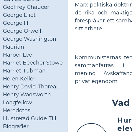
Marx politiska doktri
Geoffrey Chaucer
de rika och mäktiga 
George Eliot
förespråkar ett samhä
George III
sitt arbete.
George Orwell
George Washington
Hadrian
Harper Lee
Kommunisternas teo
Harriet Beecher Stowe
sammanfattas i s
Harriet Tubman
mening: Avskaffa
Helen Keller
privat egendom.
Henry David Thoreau
Henry Wadsworth
Vad
Longfellow
Herodotos
Illustrerad Guide Till
Hur
Biografier
ele