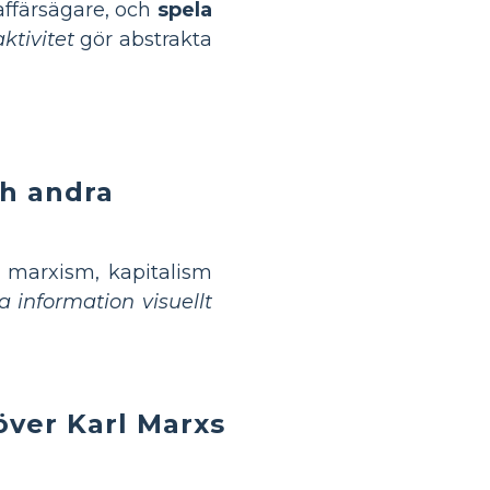
 affärsägare, och
spela
ktivitet
gör abstrakta
h andra
marxism, kapitalism
 information visuellt
över Karl Marxs