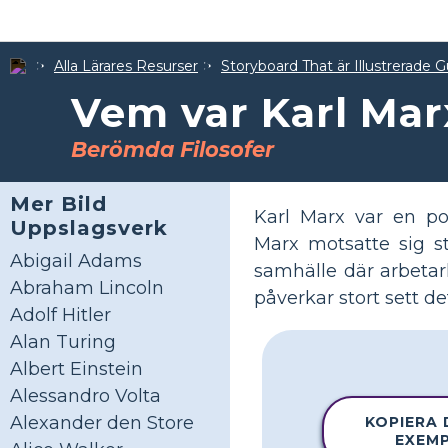
Alla Lärares Resurser
Storyboard That är Illustrerade G
Vem var Karl Mar
Berömda Filosofer
Mer Bild
Karl Marx var en po
Uppslagsverk
Marx motsatte sig st
Abigail Adams
samhälle där arbetark
Abraham Lincoln
påverkar stort sett de
Adolf Hitler
Alan Turing
Albert Einstein
Alessandro Volta
Alexander den Store
KOPIERA
EXEM