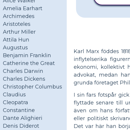
Alice Walker
Amelia Earhart
Archimedes
Aristoteles
Arthur Miller
Attila Hun
Augustus
Karl Marx föddes 1818
Benjamin Franklin
inflytelserika figur
Catherine the Great
ekonomi, kollektivt
Charles Darwin
advokat, medan han
Charles Dickens
grunda företaget Phill
Christopher Columbus
Claudius
I sin fars fotspår gic
Cleopatra
flyttade senare till u
Constantine
även om hans författ
Dante Alighieri
eller politiskt skriv
Denis Diderot
Det var här han börj