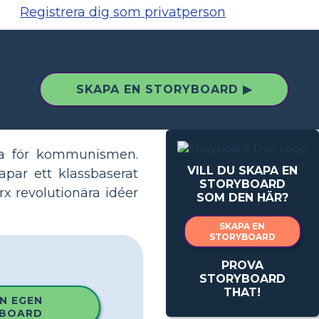
Registrera dig som privatperson
SKAPA EN STORYBOARD ▶
rna för kommunismen.
VILL DU SKAPA EN
apar ett klassbaserat
STORYBOARD
rx revolutionära idéer
SOM DEN HÄR?
SKAPA EN
STORYBOARD
PROVA
STORYBOARD
THAT!
N EGEN
BOARD