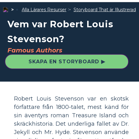
Alla Lärares Resurser
Storyboard That är Illustrerad
Vem var Robert Louis
Stevenson?
Famous Authors
SKAPA EN STORYBOARD ▶
Robert Louis Stevenson var en skotsk
författare från 1800-talet, mest känd för
sin äventyrs roman Treasure Island och
skräckhistoria. Det underliga fallet av Dr.
Jekyll och Mr. Hyde. Stevenson använde