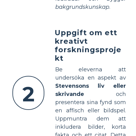
bakgrundskunskap
.
Uppgift om ett
kreativt
forskningsproje
kt
Be eleverna att
undersöka en aspekt av
2
Stevensons liv eller
skrivande
och
presentera sina fynd som
en affisch eller bildspel.
Uppmuntra dem att
inkludera bilder, korta
fakta och ett citat. Detta