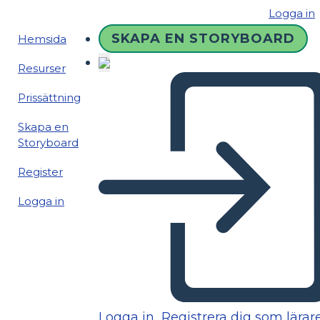
Logga in
SKAPA EN STORYBOARD
Hemsida
Resurser
Prissättning
Skapa en
Storyboard
Register
Logga in
Logga in
Registrera dig som lärar