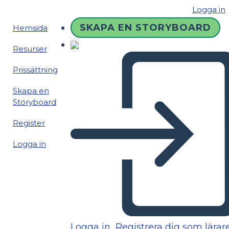
Logga in
SKAPA EN STORYBOARD
Hemsida
Resurser
Prissättning
Skapa en
Storyboard
Register
Logga in
Logga in
Registrera dig som lärar