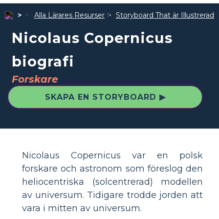
Alla Lärares Resurser
Storyboard That är Illustrerad
Nicolaus Copernicus
biografi
Forskare
SKAPA EN STORYBOARD ▶
Nicolaus Copernicus var en polsk
forskare och astronom som föreslog den
heliocentriska (solcentrerad) modellen
av universum. Tidigare trodde jorden att
vara i mitten av universum.