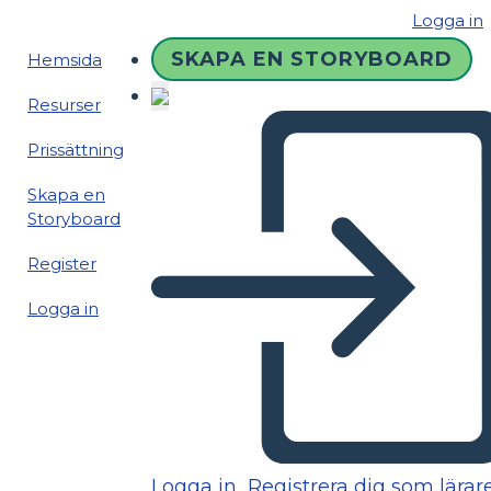
Logga in
SKAPA EN STORYBOARD
Hemsida
Resurser
Prissättning
Skapa en
Storyboard
Register
Logga in
Logga in
Registrera dig som lärar