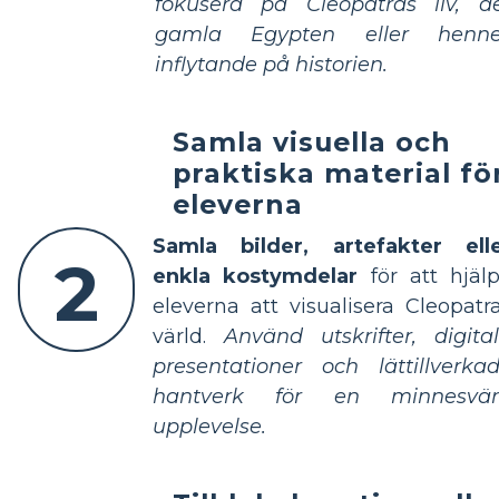
fokusera på Cleopatras liv, d
gamla Egypten eller henne
inflytande på historien.
Samla visuella och
praktiska material fö
eleverna
Samla bilder, artefakter ell
2
enkla kostymdelar
för att hjäl
eleverna att visualisera Cleopatr
värld.
Använd utskrifter, digita
presentationer och lättillverka
hantverk för en minnesvär
upplevelse.