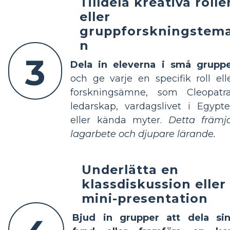
Tilldela kreativa rolle
eller
gruppforskningstem
n
3
Dela in eleverna i små grupp
och ge varje en specifik roll ell
forskningsämne, som Cleopatr
ledarskap, vardagslivet i Egypt
eller kända myter.
Detta främj
lagarbete och djupare lärande.
Underlätta en
klassdiskussion eller
mini-presentation
Bjud in grupper att dela si