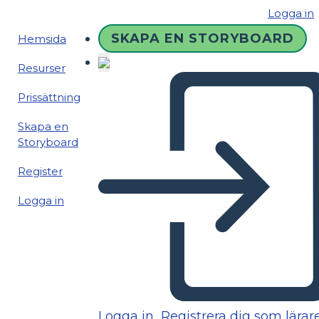
Logga in
SKAPA EN STORYBOARD
Hemsida
Resurser
Prissättning
Skapa en
Storyboard
Register
Logga in
Logga in
Registrera dig som lärar