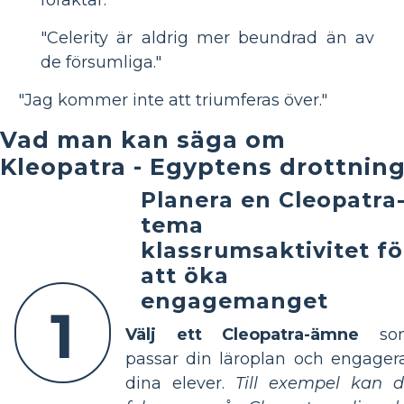
"Celerity är aldrig mer beundrad än av
de försumliga."
"Jag kommer inte att triumferas över."
Vad man kan säga om
Kleopatra - Egyptens drottnin
Planera en Cleopatra
tema
klassrumsaktivitet fö
att öka
engagemanget
1
Välj ett Cleopatra-ämne
so
passar din läroplan och engager
dina elever.
Till exempel kan 