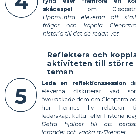
4
fynd eller framföra en ko
skådespel
om Cleopatra
Uppmuntra eleverna att stäl
frågor och koppla Cleopatr
historia till det de redan vet.
Reflektera och koppl
aktiviteten till större
teman
Leda en reflektionssession
dä
5
eleverna diskuterar vad s
överraskade dem om Cleopatra o
hur hennes liv relaterar ti
ledarskap, kultur eller historia ida
Detta hjälper till att befäs
lärandet och väcka nyfikenhet.