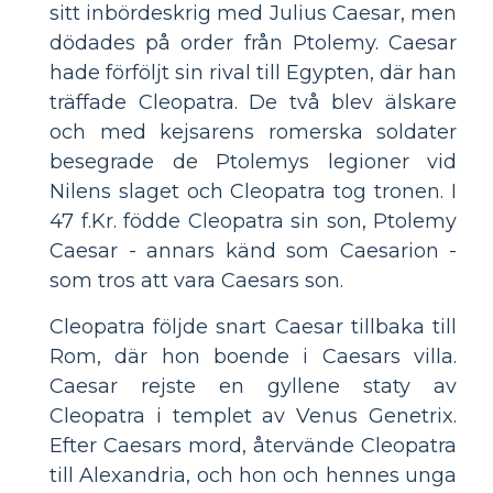
sitt inbördeskrig med Julius Caesar, men
dödades på order från Ptolemy. Caesar
hade förföljt sin rival till Egypten, där han
träffade Cleopatra. De två blev älskare
och med kejsarens romerska soldater
besegrade de Ptolemys legioner vid
Nilens slaget och Cleopatra tog tronen. I
47 f.Kr. födde Cleopatra sin son, Ptolemy
Caesar - annars känd som Caesarion -
som tros att vara Caesars son.
Cleopatra följde snart Caesar tillbaka till
Rom, där hon boende i Caesars villa.
Caesar rejste en gyllene staty av
Cleopatra i templet av Venus Genetrix.
Efter Caesars mord, återvände Cleopatra
till Alexandria, och hon och hennes unga