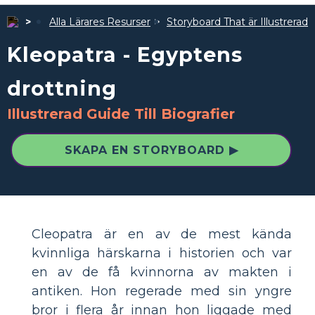
Alla Lärares Resurser
Storyboard That är Illustrerad
Kleopatra - Egyptens
drottning
Illustrerad Guide Till Biografier
SKAPA EN STORYBOARD ▶
Cleopatra är en av de mest kända
kvinnliga härskarna i historien och var
en av de få kvinnorna av makten i
antiken. Hon regerade med sin yngre
bror i flera år innan hon liggade med