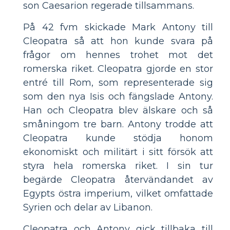
son Caesarion regerade tillsammans.
På 42 fvm skickade Mark Antony till
Cleopatra så att hon kunde svara på
frågor om hennes trohet mot det
romerska riket. Cleopatra gjorde en stor
entré till Rom, som representerade sig
som den nya Isis och fängslade Antony.
Han och Cleopatra blev älskare och så
småningom tre barn. Antony trodde att
Cleopatra kunde stödja honom
ekonomiskt och militärt i sitt försök att
styra hela romerska riket. I sin tur
begärde Cleopatra återvändandet av
Egypts östra imperium, vilket omfattade
Syrien och delar av Libanon.
Cleopatra och Antony gick tillbaka till