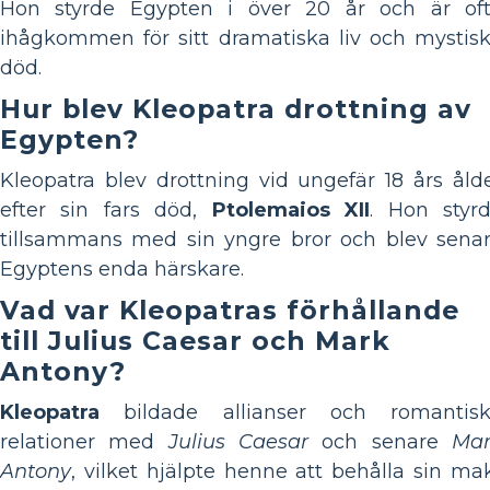
Hon styrde Egypten i över 20 år och är of
ihågkommen för sitt dramatiska liv och mystis
död.
Hur blev Kleopatra drottning av
Egypten?
Kleopatra blev drottning vid ungefär 18 års åld
efter sin fars död,
Ptolemaios XII
. Hon styr
tillsammans med sin yngre bror och blev sena
Egyptens enda härskare.
Vad var Kleopatras förhållande
till Julius Caesar och Mark
Antony?
Kleopatra
bildade allianser och romantis
relationer med
Julius Caesar
och senare
Ma
Antony
, vilket hjälpte henne att behålla sin ma